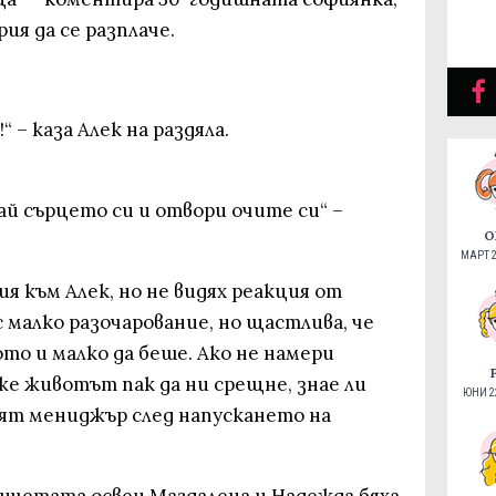
ия да се разплаче.
“ – каза Алек на раздяла.
шай сърцето си и отвори очите си“ –
О
МАРТ 2
ия към Алек, но не видях реакция от
с малко разочарование, но щастлива, че
ото и малко да беше. Ако не намери
же животът пак да ни срещне, знае ли
ЮНИ 22
ият мениджър след напускането на