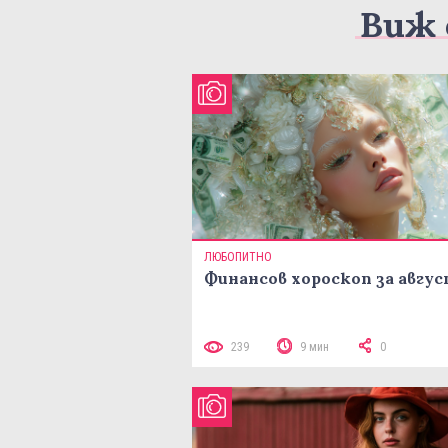
Виж 
ЛЮБОПИТНО
Финансов хороскоп за авгу
239
9 мин
0