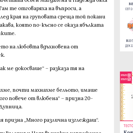
мичетата освен Магдалена и Надежда бяха
В
Там те отговаряха на въпроси, а
СЕП 24
лед края на груповата среща той покани
акава, която по-късно се оказа ябълката
чките.
КО
ето на любовта вдъхновена от
ДЕК 22
к.
ак ме докосваше“ – разказа тя на
ахме, почти махнахме бельото, имаше
ого повече от влюбена“ – призна 20-
Дупница.
 призна „Много различна изглеждаш“.
ТЕСТ
Коя