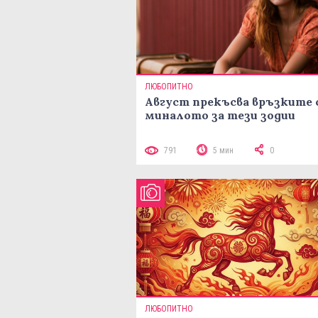
ЛЮБОПИТНО
Август прекъсва връзките 
миналото за тези зодии
791
5 мин
0
ЛЮБОПИТНО