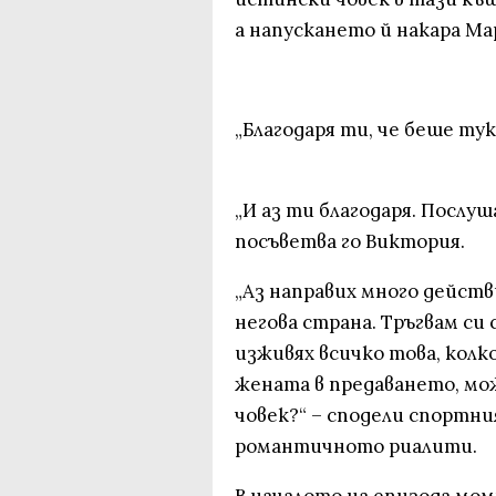
а напускането й накара Мар
„Благодаря ти, че беше тук!
„И аз ти благодаря. Послу
посъветва го Виктория.
„Аз направих много действ
негова страна. Тръгвам си 
изживях всичко това, колк
жената в предаването, мо
човек?“ – сподели спортн
романтичното риалити.