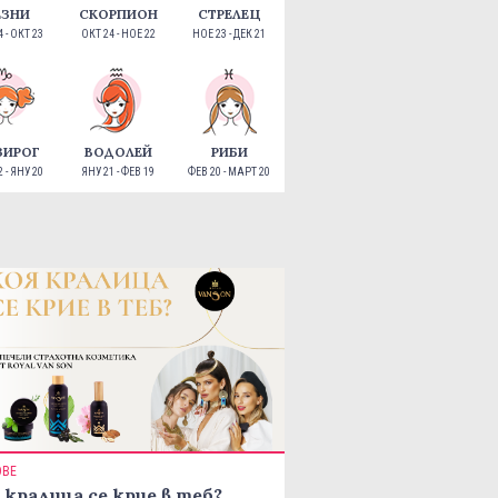
ЕЗНИ
СКОРПИОН
СТРЕЛЕЦ
 - ОКТ 23
ОКТ 24 - НОЕ 22
НОЕ 23 - ДЕК 21
ЗИРОГ
ВОДОЛЕЙ
РИБИ
 - ЯНУ 20
ЯНУ 21 - ФЕВ 19
ФЕВ 20 - МАРТ 20
ОВЕ
 кралица се крие в теб?