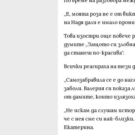
По време на разговора меж
„Е, моята роза не е от вик
на Надя дали е имало прони
Това изостри още повече р
думите „Защото си злобна 
да станеш по-красива“.
Всички реагираха на тези д
„Самозабравила се е до наг
заболи. Валерия си показа
от дамите, които излязоха
„Не искам да слушам истори
че с нея сме си най-близки.
Екатерина.