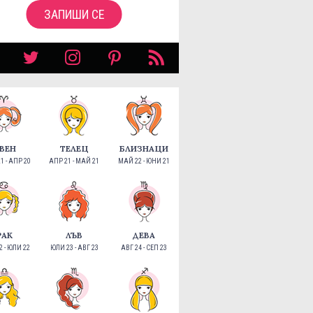
ЗАПИШИ СЕ
ВЕН
ТЕЛЕЦ
БЛИЗНАЦИ
1 - АПР 20
АПР 21 - МАЙ 21
МАЙ 22 - ЮНИ 21
РАК
ЛЪВ
ДЕВА
 - ЮЛИ 22
ЮЛИ 23 - АВГ 23
АВГ 24 - СЕП 23