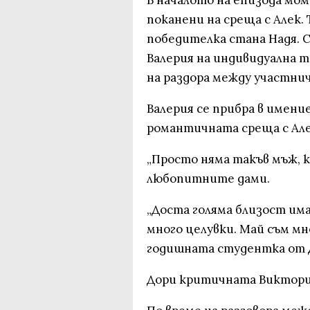
В началото на епизода мо
поканени на среща с Алек. 
победителка стана Надя. С
Валерия на индивидуална т
на раздора между участни
Валерия се прибра в имени
романтичната среща с Але
„Просто няма такъв мъж, к
любопитните дами.
„Доста голяма близост им
много целувки. Май съм мн
годишната студентка от 
Дори критичната Виктория