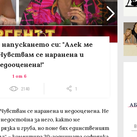
 напускането си: "Алек ме
 Чувствам се наранена и
едооценена!"
1 от 6
2140
1
АБ
. Чувствам се наранена и недооценена. Не
-недостойна за него, както ме
 рязка и груба, но поне бях единственият
ща“ – коментира 30-годишната софиянка,