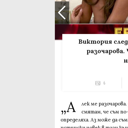
Виктория след
разочарова.
н
6
„А
лек ме разочарова
смятам, че съм по
определяха. Аз може да съм
истински човек в тази къ