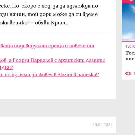
екс. По-скоро е ход, за да изглежда по-
ози начин, той дори може да си вземе
жа всичко“ – обяви Криси.
дваща индивидуална среща и повече от
ТЕСТ
Тес
пос
зов, а Георги Парцалев е архитект: Дамите
ИДЕО)
 но аз няма да живея в Люлин в панелка!"
19.04.2024