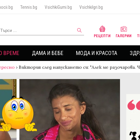
ocii.bg
Tennis.bg
VsichkiGumi.bg
VsichkiIgri.bg
РЕЦЕПТИ
ГАЛЕРИИ
Т
О ВРЕМЕ
ДАМА И БЕБЕ
МОДА И КРАСОТА
ЗДР
ересно
›
Виктория след напускането си: "Алек ме разочарова. 