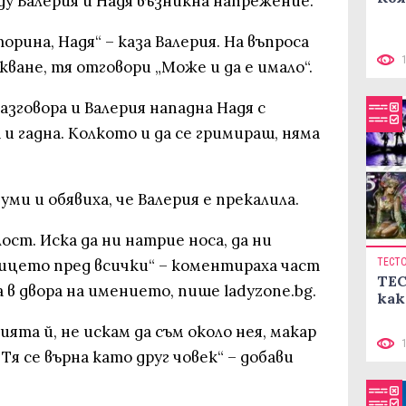
ду Валерия и Надя възникна напрежение.
торина, Надя“ – каза Валерия. На въпроса
кване, тя отговори „Може и да е имало“.
азговора и Валерия нападна Надя с
и гадна. Колкото и да се гримираш, няма
уми и обявиха, че Валерия е прекалила.
лост. Иска да ни натрие носа, да ни
 лицето пред всички“ – коментираха част
ТЕСТ
ТЕС
 в двора на имението, пише ladyzone.bg.
как
ята й, не искам да съм около нея, макар
 Тя се върна като друг човек“ – добави