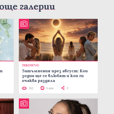
още галерии
ЛЮБОПИТНО
ст
Затъмнения през август: Кои
зодии ще се влюбят и кои ги
очаква раздяла
362
6 мин
0