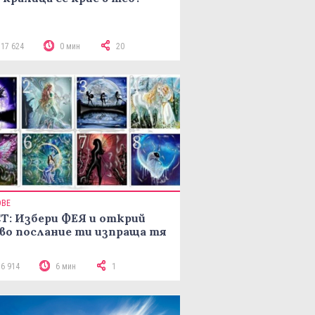
117 624
0 мин
20
ОВЕ
Т: Избери ФЕЯ и открий
во послание ти изпраща тя
16 914
6 мин
1