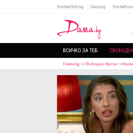
VsichkiOferti.bg
Dama.bg
VsichkiProm
ВСИЧКО ЗА ТЕБ
СВОБОДН
Dama.bg
›
Свободно време
›
Инт