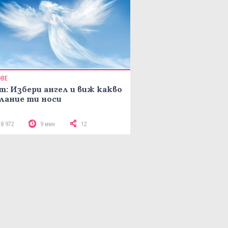
ОВЕ
т: Избери ангел и виж какво
лание ти носи
18 972
9 мин
12