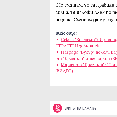
„Не смятам, че са правили с
силна. Тя изложи Алек по т
розата. Смятам да му разка
Виж още:
Секс в "Ергенът"? Изнена
СТРАСТЕН завършек
Награда "Букър" печели Ва
от "Ергенът" отговарят (В
Мария от "Ергенът": "Сори,
(ВИДЕО)
ЕКИПЪТ НА DAMA.BG