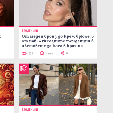
ТЕНДЕНЦИИ
с
От меден бронз до крем брюле: 5
от най-луксозните тенденции в
цветовете за коса в края на
лятото
233
4 мин
0
ТЕНДЕНЦИИ