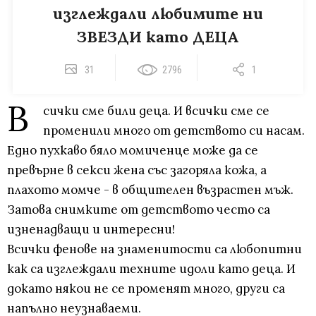
изглеждали любимите ни
ЗВЕЗДИ като ДЕЦА
31
2796
1
В
сички сме били деца. И всички сме се
променили много от детството си насам.
Едно пухкаво бяло момиченце може да се
превърне в секси жена със загоряла кожа, а
плахото момче - в общителен възрастен мъж.
Затова снимките от детството често са
изненадващи и интересни!
Всички фенове на знаменитости са любопитни
как са изглеждали техните идоли като деца. И
докато някои не се променят много, други са
напълно неузнаваеми.