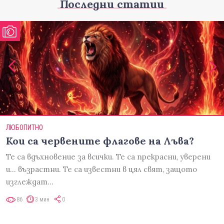
Последни статии
ЛЮБОПИТНО
Кои са червените флагове на Лъва?
Те са вдъхновение за всички. Те са прекрасни, уверени
и... възрастни. Те са известни в цял свят, защото
изглеждат…
86
3 мин
0