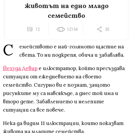
животът на едно младо
семейство
12
12154
30
С
емейството е най-голямото щастие на
света. То ни подкрепя, обича и забавлява.
Йехуда Девир
е илюстратор, който пресъздава
ситуации от ежедневието на своето
семейство. Сигурно ви е познат, защото
рисунките му са навсякъде, а днес той има и
второ дете. Забавлението и нелепите
ситуации са все повече.
Нека да видим 11 илюстрации, които показват
живота на младите семейства.