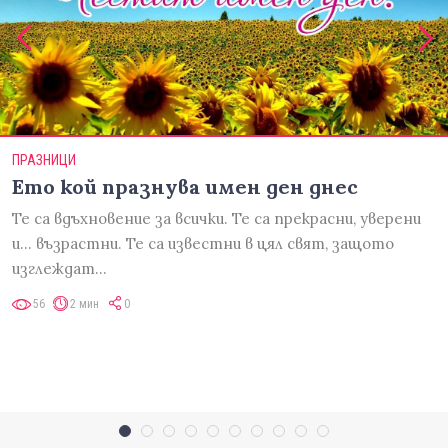
ПРАЗНИЦИ
Ето кой празнува имен ден днес
Те са вдъхновение за всички. Те са прекрасни, уверени
и... възрастни. Те са известни в цял свят, защото
изглеждат…
56
2 мин
0