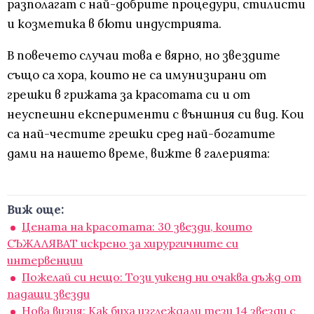
разполагат с най-добрите процедури, стилисти
и козметика в бюти индустрията.
В повечето случаи това е вярно, но звездите
също са хора, които не са имунизирани от
грешки в грижата за красотата си и от
неуспешни експерименти с външния си вид. Кои
са най-честите грешки сред най-богатите
дами на нашето време, вижте в галерията:
Виж още:
Цената на красотата: 30 звезди, които
СЪЖАЛЯВАТ искрено за хирургичните си
интервенции
Пожелай си нещо: Този уикенд ни очаква дъжд от
падащи звезди
Нова визия: Как биха изглеждали тези 14 звезди с