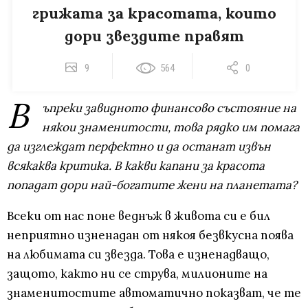
грижата за красотата, които
дори звездите правят
9
564
0
В
ъпреки завидното финансово състояние на
някои знаменитости, това рядко им помага
да изглеждат перфектно и да останат извън
всякаква критика. В какви капани за красота
попадат дори най-богатите жени на планетата?
Всеки от нас поне веднъж в живота си е бил
неприятно изненадан от някоя безвкусна поява
на любимата си звезда. Това е изненадващо,
защото, както ни се струва, милионите на
знаменитостите автоматично показват, че те