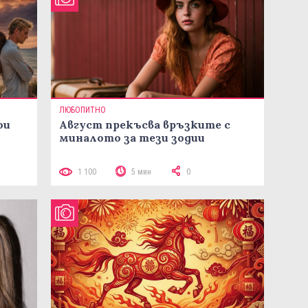
ЛЮБОПИТНО
ои
Август прекъсва връзките с
миналото за тези зодии
1 100
5 мин
0