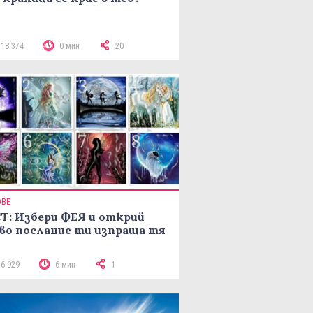
118 374
0 мин
20
ОВЕ
Т: Избери ФЕЯ и открий
во послание ти изпраща тя
16 929
6 мин
1