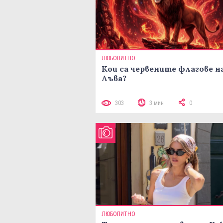
ЛЮБОПИТНО
Кои са червените флагове н
Лъва?
303
3 мин
0
ЛЮБОПИТНО