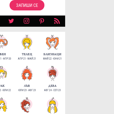
ЗАПИШИ СЕ
ВЕН
ТЕЛЕЦ
БЛИЗНАЦИ
1 - АПР 20
АПР 21 - МАЙ 21
МАЙ 22 - ЮНИ 21
РАК
ЛЪВ
ДЕВА
 - ЮЛИ 22
ЮЛИ 23 - АВГ 23
АВГ 24 - СЕП 23