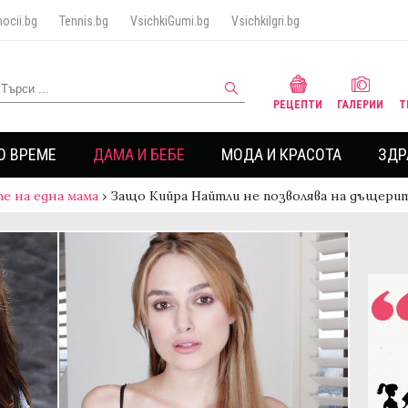
ocii.bg
Tennis.bg
VsichkiGumi.bg
VsichkiIgri.bg
РЕЦЕПТИ
ГАЛЕРИИ
Т
О ВРЕМЕ
ДАМА И БЕБЕ
МОДА И КРАСОТА
ЗДР
е на една мама
›
Защо Кийра Найтли не позволява на дъщерит