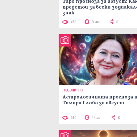
Таро прогноза за август: Ка
предстои за всеки зодиакал
знак
470
8 мин
0
ЛЮБОПИТНО
Астрологичната прогноза 
Тамара Глоба за август
610
14 мин
0