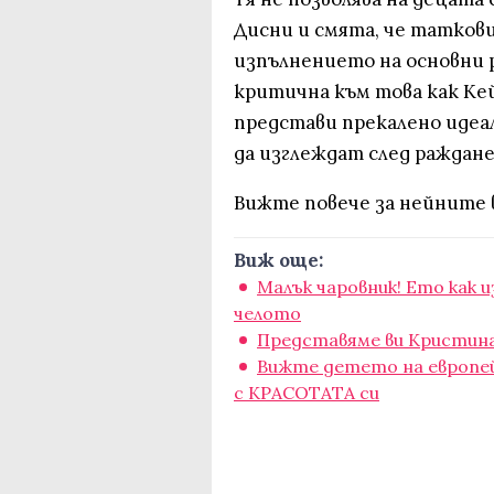
Дисни и смята, че татковц
изпълнението на основни 
критична към това как Ке
представи прекалено идеа
да изглеждат след раждан
Вижте повече за нейните в
Виж още:
Малък чаровник! Ето как 
челото
Представяме ви Кристина:
Вижте детето на европей
с КРАСОТАТА си