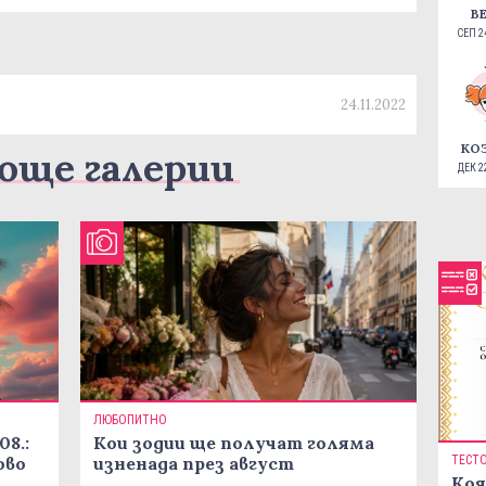
В
СЕП 24
24.11.2022
КО
още галерии
ДЕК 22
ЛЮБОПИТНО
08.:
Кои зодии ще получат голяма
ово
изненада през август
ТЕСТ
Коя