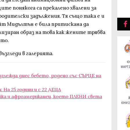
ите понякога са прекалено хвалени за
родителски задължения. Тя също така е и
йт Мидълтън е била притискана да
лизиран образ на това как жените трябва
ето.
ъзгледи в галерията.
О
МАРТ 2
изглежда днес бебето, родено със СЪРЦЕ на
 На 25 години и с 22 ДЕЦА
ка и афроамериканец, което ПЛЕНИ света
ЮНИ 22