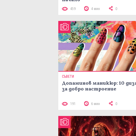
459
4 мин
0
СЪВЕТИ
Допаминов маникюр: 10 диз
за добро настроение
191
6 мин
0