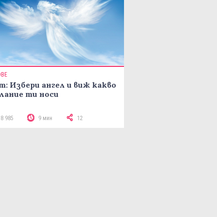
ОВЕ
т: Избери ангел и виж какво
лание ти носи
18 985
9 мин
12