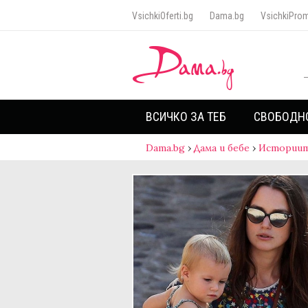
VsichkiOferti.bg
Dama.bg
VsichkiProm
ВСИЧКО ЗА ТЕБ
СВОБОДН
Dama.bg
›
Дама и бебе
›
Историит