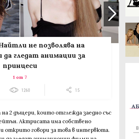
Найтли не позволява на
 да гледат анимации за
принцеси
1 от 7
1260
15
АБ
 на 2 дъщери, които отглежда заедно със
Рейтън. Актрисата има собствено
и открито говори за това в интервюта.
 си да гледат анимационни филми на