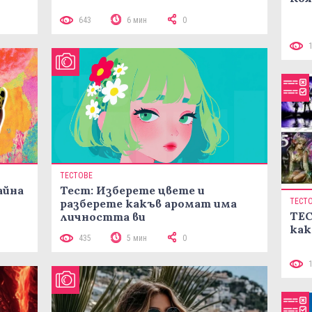
643
6 мин
0
ТЕСТОВЕ
айна
Тест: Изберете цвете и
разберете какъв аромат има
ТЕСТ
ТЕС
личността ви
как
435
5 мин
0