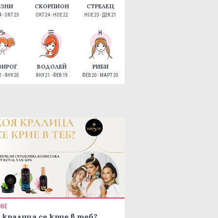
ЕЗНИ
СКОРПИОН
СТРЕЛЕЦ
 - ОКТ 23
ОКТ 24 - НОЕ 22
НОЕ 23 - ДЕК 21
ЗИРОГ
ВОДОЛЕЙ
РИБИ
 - ЯНУ 20
ЯНУ 21 - ФЕВ 19
ФЕВ 20 - МАРТ 20
ОВЕ
 кралица се крие в теб?