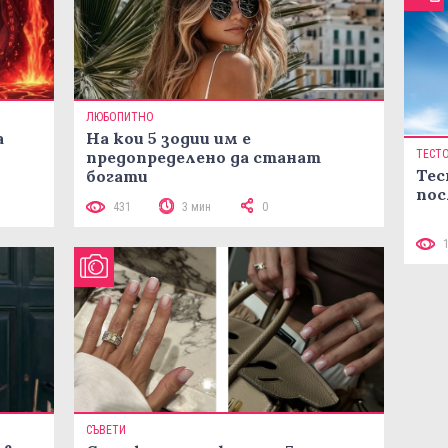
ЛЮБОПИТНО
а
На кои 5 зодии им е
предопределено да станат
ТЕСТ
Тес
богати
пос
431
3 мин
0
СЪВЕТИ