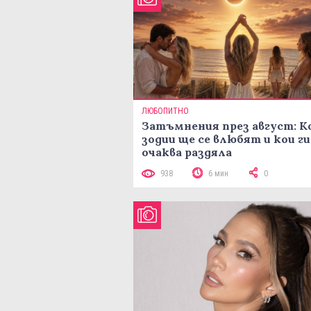
ЛЮБОПИТНО
Затъмнения през август: К
зодии ще се влюбят и кои ги
очаква раздяла
938
6 мин
0