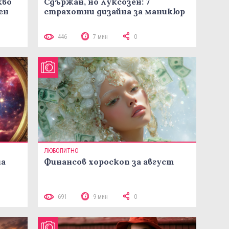
кво
Сдържан, но луксозен: 7
ен
страхотни дизайна за маникюр
446
7 мин
0
ЛЮБОПИТНО
на
Финансов хороскоп за август
691
9 мин
0