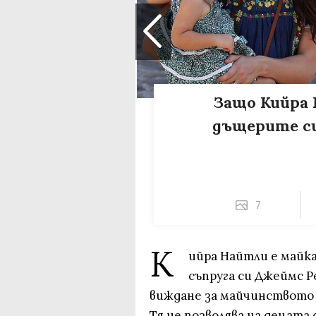
Защо Кийра 
дъщерите си
7
К
ийра Найтли е майка
съпруга си Джеймс 
виждане за майчинството 
Тя не позволява на децата