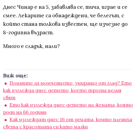
Днес Чинар е на 5, забавлява се, тича, играе и се
смее. Лекарите са обнадеждени, че белегът, с
който стана толкова известен, ще изчезне до
8-годипна възраст.
Много е сладък, нали?
Виж още:
Помните ли момченцето, умиращо от глад? Ето
как изглежда днес детето, което трогна целия
свят
Ето как изглежда днес детето на жената, която
роди на 66 години
Как изглеждат днес 16 от децата, които плениха
света с красотата си като малки