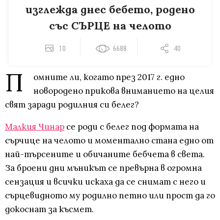
изглежда днес бебето, родено
със СЪРЦЕ на челото
10
6688
40
П
омните ли, когато през 2017 г. едно
новородено прикова вниманието на целия
свят заради родилния си белег?
Малкия Чинар
се роди с белег под формата на
сърчице на челото и моментално стана едно от
най-търсените и обичаните бебчета в света.
За броени дни мъникът се превърна в огромна
сензация и всички искаха да се снимат с него и
сърцевидното му родилно петно или прост да го
докоснат за късмет.