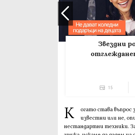
Звездни ро
отглежданет
15
К
огато става въпрос 
известни или не, о
нестандартни техники. З
грижа, искаме да дадем на