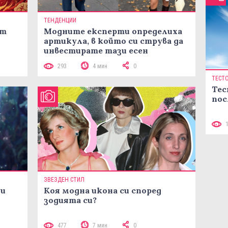
ТЕНДЕНЦИИ
ст
Модните експерти определиха
артикула, в който си струва да
инвестирате тази есен
293
4 мин
0
ТЕСТ
Тес
пос
ЗВЕЗДЕН СТИЛ
ни
Коя модна икона си според
зодията си?
477
7 мин
0