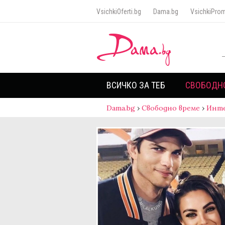
VsichkiOferti.bg
Dama.bg
VsichkiProm
ВСИЧКО ЗА ТЕБ
СВОБОДН
Dama.bg
›
Свободно време
›
Инт