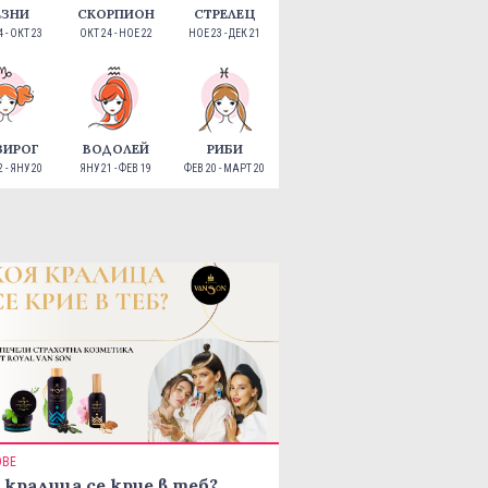
ЕЗНИ
СКОРПИОН
СТРЕЛЕЦ
 - ОКТ 23
ОКТ 24 - НОЕ 22
НОЕ 23 - ДЕК 21
ЗИРОГ
ВОДОЛЕЙ
РИБИ
 - ЯНУ 20
ЯНУ 21 - ФЕВ 19
ФЕВ 20 - МАРТ 20
ОВЕ
 кралица се крие в теб?