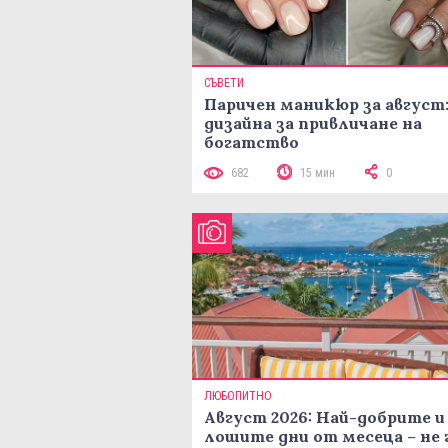
СЪВЕТИ
Паричен маникюр за август:
дизайна за привличане на
богатство
682
15 мин
0
ЛЮБОПИТНО
Август 2026: Най-добрите и
лошите дни от месеца – не 