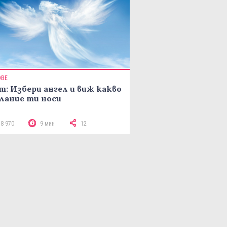
ОВЕ
т: Избери ангел и виж какво
лание ти носи
18 970
9 мин
12