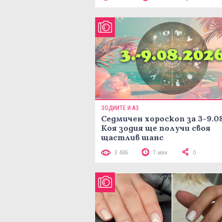
ЗОДИИТЕ И АЗ
Седмичен хороскоп за 3-9.08
Коя зодия ще получи своя
щастлив шанс
3 486
7 мин
0