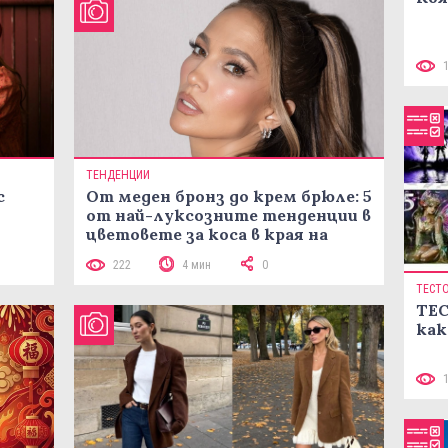
ТЕНДЕНЦИИ
с
От меден бронз до крем брюле: 5
от най-луксозните тенденции в
цветовете за коса в края на
лятото
222
4 мин
0
ТЕСТ
ТЕС
как