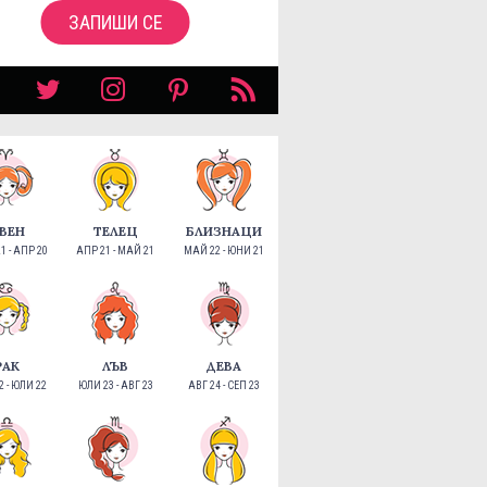
ЗАПИШИ СЕ
ВЕН
ТЕЛЕЦ
БЛИЗНАЦИ
1 - АПР 20
АПР 21 - МАЙ 21
МАЙ 22 - ЮНИ 21
РАК
ЛЪВ
ДЕВА
 - ЮЛИ 22
ЮЛИ 23 - АВГ 23
АВГ 24 - СЕП 23