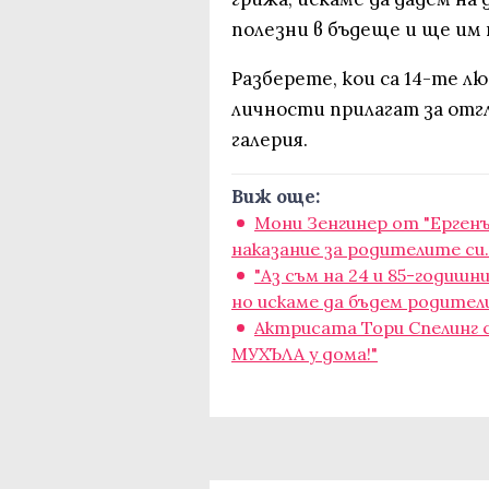
полезни в бъдеще и ще им
Разберете, кои са 14-те 
личности прилагат за отг
галерия.
Виж още:
Мони Зенгинер от "Ергенъ
наказание за родителите си..
"Аз съм на 24 и 85-годиш
но искаме да бъдем родител
Актрисата Тори Спелинг 
МУХЪЛА у дома!"