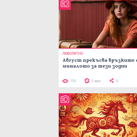
ЛЮБОПИТНО
Август прекъсва връзките 
миналото за тези зодии
755
5 мин
0