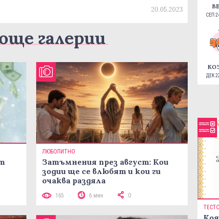
В
20.05.2023
СЕП 24
още галерии
КО
ДЕК 22
ЛЮБОПИТНО
ст
Затъмнения през август: Кои
зодии ще се влюбят и кои ги
очаква раздяла
165
6 мин
0
ТЕСТ
Коя