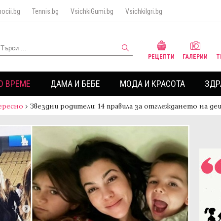
ocii.bg
Tennis.bg
VsichkiGumi.bg
VsichkiIgri.bg
РЕЦЕПТИ
ГАЛЕРИИ
Т
О ВРЕМЕ
ДАМА И БЕБЕ
МОДА И КРАСОТА
ЗДР
ересно
›
Звездни родители: 14 правила за отглеждането на де