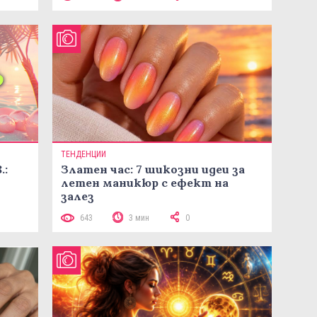
ТЕНДЕНЦИИ
.:
Златен час: 7 шикозни идеи за
летен маникюр с ефект на
залез
643
3 мин
0