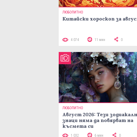
ЛЮБОПИТНО
Китайски хороскоп за авгу
4 074
11 мин
0
ЛЮБОПИТНО
Август 2026: Тези зодиакал
знаци няма да повярват на
късмета си
1 032
6 мин
0