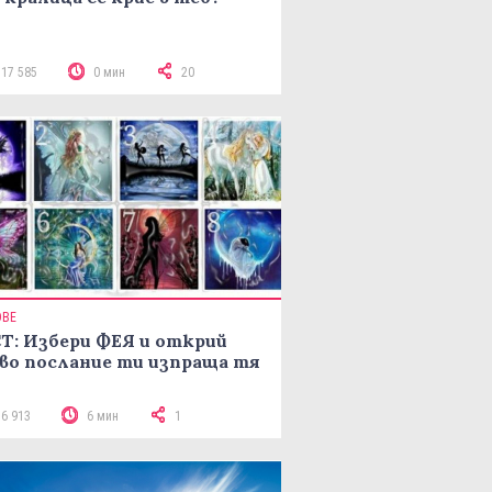
117 585
0 мин
20
ОВЕ
Т: Избери ФЕЯ и открий
во послание ти изпраща тя
16 913
6 мин
1