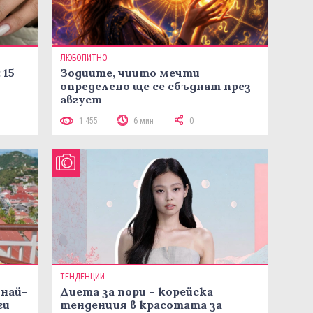
ЛЮБОПИТНО
 15
Зодиите, чиито мечти
определено ще се сбъднат през
август
1 455
6 мин
0
ТЕНДЕНЦИИ
 най-
Диета за пори – корейска
ги
тенденция в красотата за