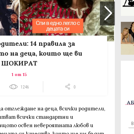
дители: 14 правила за
о на деца, които ще ви
ШОКИРАТ
1 от 15
1246
0
АБ
за отглеждане на деца, всички родители,
питват всички стандартни и
ащото освен невероятната любов и
 децата си качества, които ще им бъдат