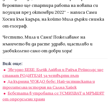
вероятно ще стартира работа на новата си
позиция през октомври 2022“ – написа Сами
Хосни към кадъра, на който Мила държи снимка
от ехограф.
Честито, Мила и Сами! Пожелаваме на
мъничето ви да расте здраво, щастливо и
заобиколено само от добри хора!
Виж още:
Звездно БЕБЕ: Блейк Лайвли и Райън Рейнолдс ще
станат РОДИТЕЛИ за четвърти път
Да кърмиш ЧУЖДО бебе: Най-истинската и
трогателна история на Салма Хайек
Бебетата в утробата се УСМИХВАТ и МРЪЩЯТ
от определени храни