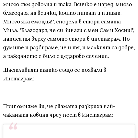
много съм доволна и така. Всичко е наред, много
благодаря на всички, които питат и пишат.
Много яка емоция!", сподели в стори самата
Мила. "Благодаря, че си винаги с мен Сами Хосни!",
написа тя върху самото стори в инстаграм. По
думите и разбираме, че и тя, и малкият са добре,
а раждането е било с цезарово сечение.
Щастливият татко също се похвали в
Инстаграм:
Припомняме ви, че двамата разкриха най-
чаканата новина чрез пост в Инстаграм: