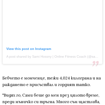
View this post on Instagram
A post shared by Sami Hossny | Online Fitness Coach (@samihossny)
Бебчето е момченце, тежи 4,024 килограма и на
раждането е присъствал и гордият татко.
"Видях го, Сами беше до мен през цялото време,
преди мъничко си тръгна. Много съм щастлива,