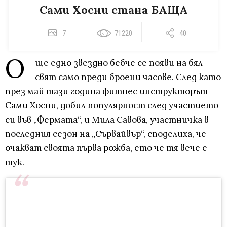
Сами Хосни стана БАЩА
7
71220
40
О
ще едно звездно бебче се появи на бял
свят само преди броени часове. След като
през май тази година фитнес инструкторът
Сами Хосни, добил популярност след участието
си във „Фермата“, и Мила Савова, участничка в
последния сезон на „Сървайвър“, споделиха, че
очакват своята първа рожба, ето че тя вече е
тук.