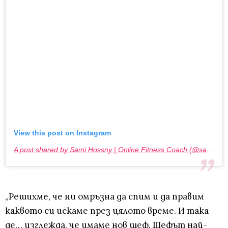
View this post on Instagram
A post shared by Sami Hossny | Online Fitness Coach (@samihossny)
„Решихме, че ни омръзна да спим и да правим
каквото си искаме през цялото време. И така
де… изглежда, че имаме нов шеф. Шефът най-