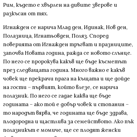
Рим, където е хвърлен на дивите зверове и
разкъсан от тях.
Игнажден се нарича Млад ден, Идинак, Нов ден,
Полазница, Игнатьовден, Поляз. Според
поверията от Игнажден тръгват и празниците,
започва Новата година, ражда се новото слънце.
По него се пророкува какъв ще бъде късметът
през следващата година. Много важно е какъв
човек ще прекрачи прага на къщата и ще дойде
на гости – първият, който влезе, се нарича
полазник. По него се гадае каква ще бъде
годината – ако той е добър човек и стопанин –
то народът вярва, че годината ще бъде здрава,
плодородна и щастлива за семейството. Ако пък
полазникът е момиче, ще се плодят женски