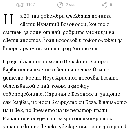
1197
2 мин
0
Н
а 20-ти декември църквата почита
свети Игнатий Богоносец, който е
смятан за един от най-добрите ученици на
свети апостол Йоан Богослов и ръкоположен за
втори архиепископ на град Антиохия.
Празникът носи името Игнажден. Според
вярванията именно свети апостол Йоан е
детето, което Исус Христос посочва, когато
обяснява кой е най-голям измежду
себеподобните. Наричан е Богоносец, защото
сам казвал, че носи в сърцето си Бога. В началото
на II век, по времето на император Траян,
Игнатий е осъден на смърт от императора
заради своите верски убеждения. Той е закаран в