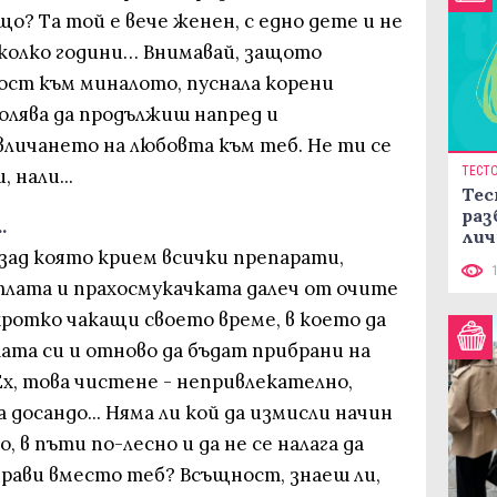
о? Та той е вече женен, с едно дете и не
яколко години… Внимавай, защото
ст към миналото, пуснала корени
волява да продължиш напред и
личането на любовта към теб. Не ти се
ТЕСТ
 нали...
Тес
раз
.
лич
 зад която крием всички препарати,
тлата и прахосмукачката далеч от очите
 кротко чакащи своето време, в което да
ата си и отново да бъдат прибрани на
х, това чистене - непривлекателно,
досандо... Няма ли кой да измисли начин
о, в пъти по-лесно и да не се налага да
прави вместо теб? Всъщност, знаеш ли,