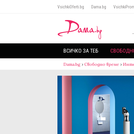
VsichkiOferti.bg
Dama.bg
VsichkiProm
ВСИЧКО ЗА ТЕБ
СВОБОДН
Dama.bg
›
Свободно време
›
Инт