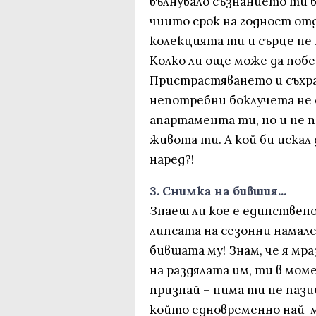
вълнувало съзнанието ти в 
чиито срок на годност отд
колекцията ти и сърце не т
Колко ли още може да поб
Пристрастяването и съхра
непотребни боклучета не 
апартамента ти, но и не по
живота ти. А кой би искал
наред?!
3. Снимка на бившия...
Знаеш ли кое е единстве
липсата на сезонни намал
бившата му! Знам, че я мр
на раздялата им, ти в мом
признай – нима ти не пази
който едновременно най-м