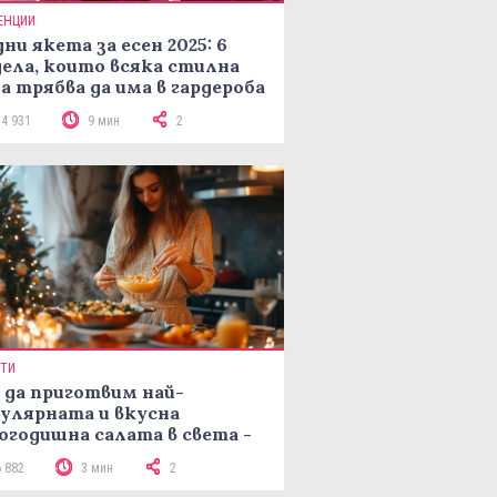
ЕНЦИИ
ни якета за есен 2025: 6
ела, които всяка стилна
а трябва да има в гардероба
14 931
9 мин
2
ПТИ
 да приготвим най-
улярната и вкусна
огодишна салата в света -
епта Мимоза
6 882
3 мин
2