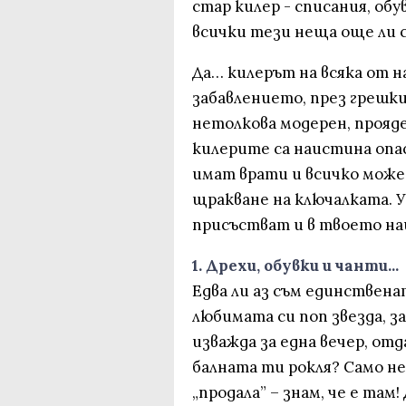
стар килер - списания, обу
всички тези неща още ли 
Да… килерът на всяка от н
забавлението, през грешки
нетолкова модерен, прояде
килерите са наистина опас
имат врати и всичко може 
щракване на ключалката. 
присъстват и в твоето на
1. Дрехи, обувки и чанти...
Едва ли аз съм единствена
любимата си поп звезда, з
изважда за една вечер, от
балната ти рокля? Само не
„продала” – знам, че е там