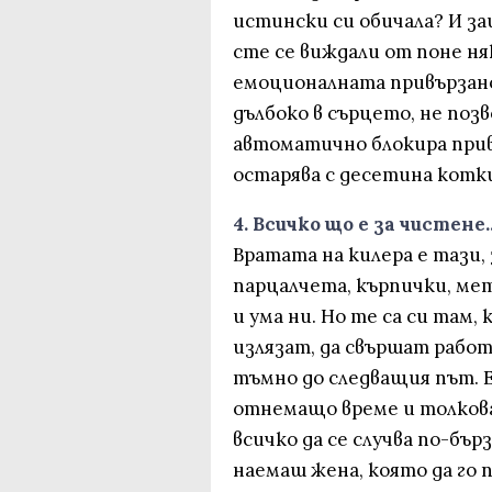
истински си обичала? И защ
сте се виждали от поне н
емоционалната привързано
дълбоко в сърцето, не поз
автоматично блокира прив
остарява с десетина котки,
4. Всичко що е за чистене..
Вратата на килера е тази,
парцалчета, кърпички, ме
и ума ни. Но те са си там,
излязат, да свършат работ
тъмно до следващия път. Е
отнемащо време и толкова 
всичко да се случва по-бърз
наемаш жена, която да го 