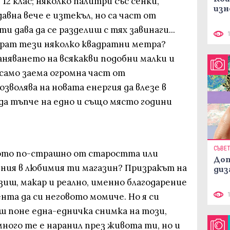
12 клас; няколко палитри със сенки,
изн
авна вече е изтекъл, но са част от
и дава да се разделиш с тях завинаги...
ерат тези няколко квадратни метра?
няването на всякакви подобни малки и
само заема огромна част от
зволява на новата енергия да влезе в
 да тъпче на едно и също място години
СЪВЕ
ното по-страшно от старостта или
Доп
ения в любимия ти магазин? Призракът на
диз
азиш, макар и реално, именно благодарение
ента да си неговото момиче. Но я си
ш поне една-едничка снимка на този,
ного те е наранил през живота ти, но и