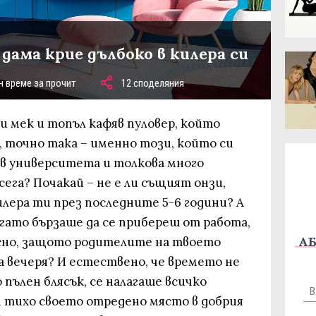
 дама крие дълбоко в килера си
н време за прочит
12 споделяния
и мек и топъл кафяв пуловер, който
, точно така – именно този, който си
 в университета и толкова много
 сега? Почакай – не е ли същият онзи,
илера ти през последните 5-6 години? А
гато бързаше да се прибереш от работа,
АБ
сно, защото родителите на твоето
а вечеря? И естествено, че времето не
 пълен блясък, се налагаше всичко
и тихо своето отредено място в добрия