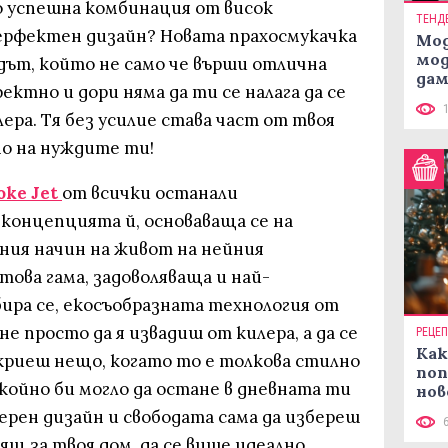
 успешна комбинация от висок
ТЕНД
ерфектен дизайн? Новата прахосмукачка
Мод
мод
дът, който не само че върши отлична
дам
ектно и дори няма да ти се налага да се
си
лера. Тя без усилие става част от твоя
о на нуждите ти!
oke Jet
от всички останали
е концепцията й, основаваща се на
ия начин на живот на нейния
ова гама, задоволяваща и най-
ира се, екосъобразната технология от
не просто да я извадиш от килера, а да се
РЕЦЕ
Как
а криеш нещо, когато то е толкова стилно
поп
окойно би могло да остане в дневната ти
нов
рец
дерен дизайн и свободата сама да избереш
ящ за твоя дом, да се више идеално