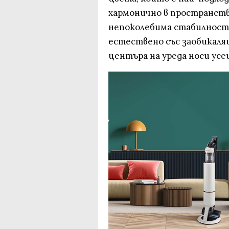
хармонично в пространств
непоколебима стабилност,
естествено със заобикаля
центъра на уреда носи ус