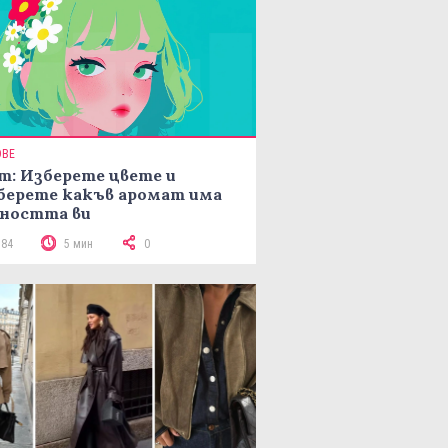
ОВЕ
т: Изберете цвете и
берете какъв аромат има
ността ви
184
5 мин
0