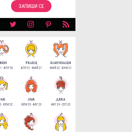
ЗАПИШИ СЕ
ВЕН
ТЕЛЕЦ
БЛИЗНАЦИ
1 - АПР 20
АПР 21 - МАЙ 21
МАЙ 22 - ЮНИ 21
РАК
ЛЪВ
ДЕВА
 - ЮЛИ 22
ЮЛИ 23 - АВГ 23
АВГ 24 - СЕП 23