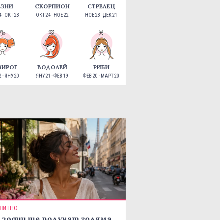
ЕЗНИ
СКОРПИОН
СТРЕЛЕЦ
 - ОКТ 23
ОКТ 24 - НОЕ 22
НОЕ 23 - ДЕК 21
ЗИРОГ
ВОДОЛЕЙ
РИБИ
 - ЯНУ 20
ЯНУ 21 - ФЕВ 19
ФЕВ 20 - МАРТ 20
ПИТНО
 зодии ще получат голяма