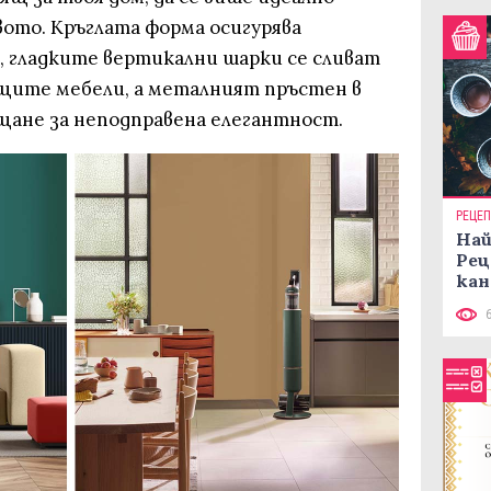
ото. Кръглата форма осигурява
 гладките вертикални шарки се сливат
щите мебели, а металният пръстен в
ещане за неподправена елегантност.
РЕЦЕ
Най
Рец
кан