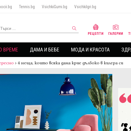
ocii.bg
Tennis.bg
VsichkiGumi.bg
VsichkiIgri.bg
РЕЦЕПТИ
ГАЛЕРИИ
Т
О ВРЕМЕ
ДАМА И БЕБЕ
МОДА И КРАСОТА
ЗДР
ересно
›
4 неща, които всяка дама крие дълбоко в килера си