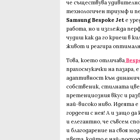
че съществува удивително
технологичен триумф и п
Samsung Bespoke Jet
е уре
работа, но и изглежда перф
чудиш как да го криеш в ки
живот и реагира оптималн
Това, което отличава
Besp
прахосмукачки на пазара, 
адаптивност към динамичн
собственик, стилната цвет
претенциозния вкус и разб
най-високо ниво. Идеята е 
гордееш с нея! А и защо д
и елегантно, че съвсем сп
и благодарение на своя мо
цвета, който е най-подход