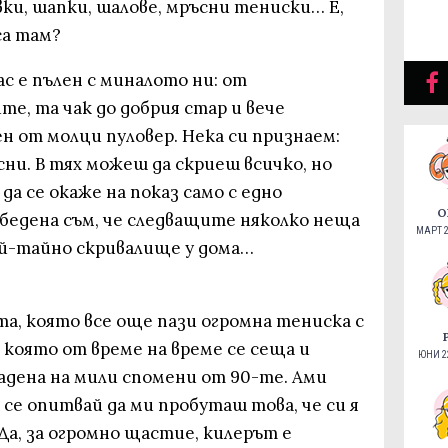
вки, шапки, шалове, мръсни тениски… Е,
са там?
ас е пълен с миналото ни: от
те, та чак до добрия стар и вече
н от молци пуловер. Нека си признаем:
ни. В тях можеш да скриеш всичко, но
да се окаже на показ само с едно
О
Убедена съм, че следващите няколко неща
МАРТ 2
й-тайно скривалище у дома…
та, която все още пази огромна тениска с
а която от време на време се сеща и
ЮНИ 22
дадена на мили спомени от 90-те. Ами
 се опитвай да ми пробуташ това, че си я
! Да, за огромно щастие, килерът е