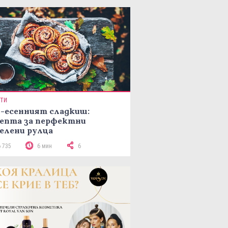
ПТИ
-есенният сладкиш:
епта за перфектни
елени рулца
6 735
6 мин
6