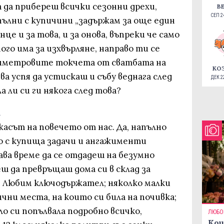
а да прибереш всички сезонни дрехи,
В
СЕП 24
пълни с купичини „задържам за още един
нце и за това, и за онова, въпреки че само
ого има за изхвърляне, направо ти се
тиметровите токчета от сватбата на
КО
ва успя да устискаш и събу веднага след
ДЕК 22
 ли си ги някога след това?
.
жасът на повечето от нас. Да, напълно
то с купища задачи и ангажименти
ава време да се отдадеш на безумно
еш да превръщаш дома си в склад за
. Любим ключодържател; няколко малки
чни места, на които си била на почивка;
о си попълвала подробно всичко,
ЛЮБО
Кои