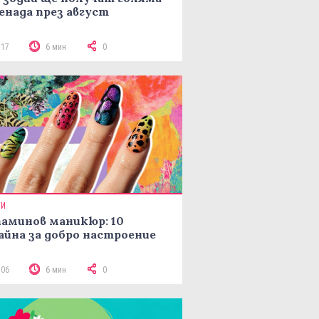
енада през август
117
6 мин
0
ТИ
аминов маникюр: 10
айна за добро настроение
106
6 мин
0