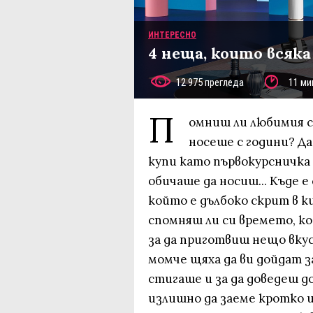
ИНТЕРЕСНО
4 неща, които всяка
12 975 прегледа
11 ми
П
омниш ли любимия с
носеше с години? Да
купи като първокурсничка
обичаше да носиш... Къде е
който е дълбоко скрит в к
спомняш ли си времето, ко
за да приготвиш нещо вку
момче щяха да ви дойдат з
стигаше и за да доведеш до
излишно да заеме кротко 