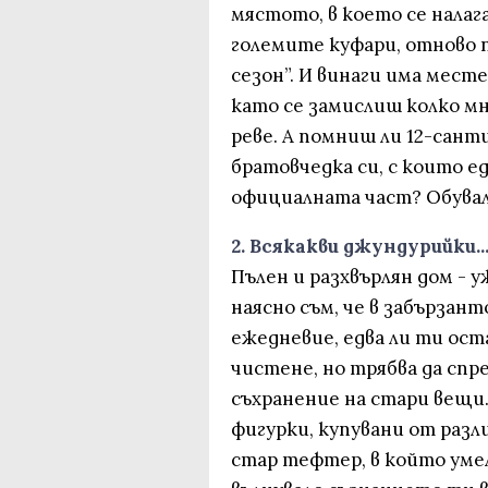
мястото, в което се налаг
големите куфари, отново 
сезон”. И винаги има месте
като се замислиш колко мн
реве. А помниш ли 12-сан
братовчедка си, с които ед
официалната част? Обувала
2. Всякакви джундурийки..
Пълен и разхвърлян дом - у
наясно съм, че в забързан
ежедневие, едва ли ти ост
чистене, но трябва да спр
съхранение на стари вещи
фигурки, купувани от разли
стар тефтер, в който умел