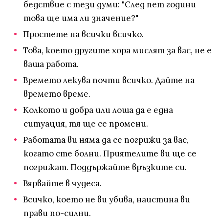
бедствие с тези думи: "След пет години
това ще има ли значение?"
Простете на всички всичко.
Това, което другите хора мислят за вас, не е
ваша работа.
Времето лекува почти всичко. Дайте на
времето време.
Колкото и добра или лоша да е една
ситуация, тя ще се промени.
Работата ви няма да се погрижи за вас,
когато сте болни. Приятелите ви ще се
погрижат. Поддържайте връзките си.
Вярвайте в чудеса.
Всичко, което не ви убива, наистина ви
прави по-силни.