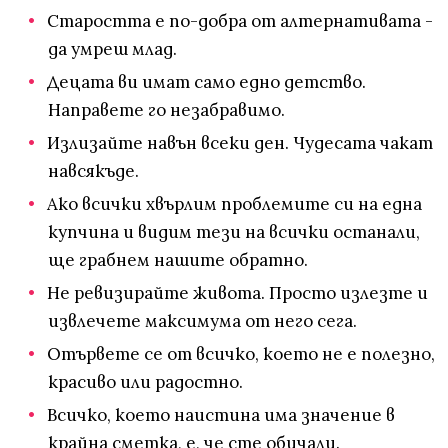
Старостта е по-добра от алтернативата -
да умреш млад.
Децата ви имат само едно детство.
Направете го незабравимо.
Излизайте навън всеки ден. Чудесата чакат
навсякъде.
Ако всички хвърлим проблемите си на една
купчина и видим тези на всички останали,
ще грабнем нашите обратно.
Не ревизирайте живота. Просто излезте и
извлечете максимума от него сега.
Отървете се от всичко, което не е полезно,
красиво или радостно.
Всичко, което наистина има значение в
крайна сметка, е, че сте обичали.