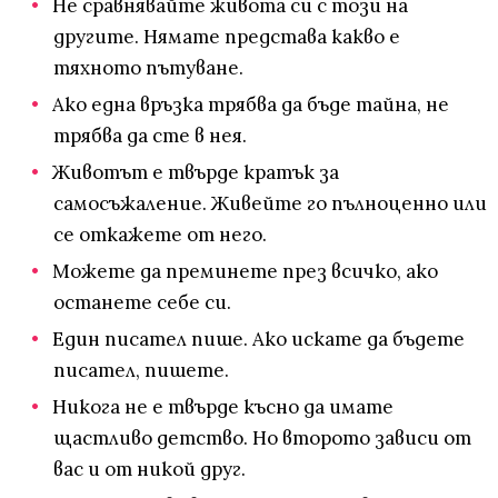
Не сравнявайте живота си с този на
другите. Нямате представа какво е
тяхното пътуване.
Ако една връзка трябва да бъде тайна, не
трябва да сте в нея.
Животът е твърде кратък за
самосъжаление. Живейте го пълноценно или
се откажете от него.
Можете да преминете през всичко, ако
останете себе си.
Един писател пише. Ако искате да бъдете
писател, пишете.
Никога не е твърде късно да имате
щастливо детство. Но второто зависи от
вас и от никой друг.