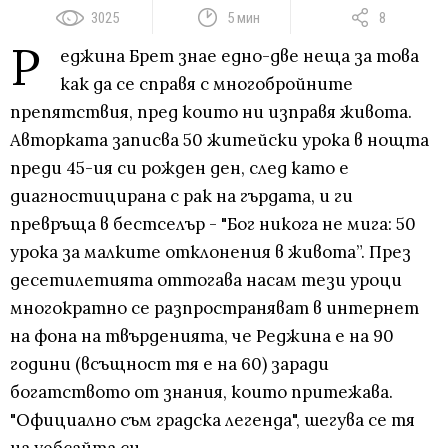
3025
5 мин
8
Р
еджина Брет знае едно-две неща за това
как да се справя с многобройните
препятствия, пред които ни изправя живота.
Авторката записва 50 житейски урока в нощта
преди 45-ия си рожден ден, след като е
диагностицирана с рак на гърдата, и ги
превръща в бестселър - "Бог никога не мига: 50
урока за малките отклонения в живота”. През
десетилетията оттогава насам тези уроци
многократно се разпространяват в интернет
на фона на твърденията, че Реджина е на 90
години (всъщност тя е на 60) заради
богатството от знания, които притежава.
"Официално съм градска легенда", шегува се тя