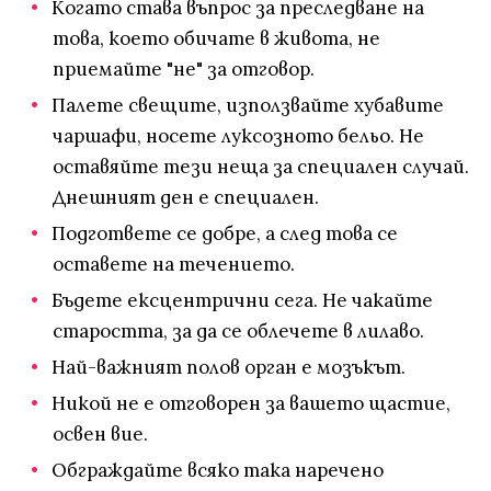
Когато става въпрос за преследване на
това, което обичате в живота, не
приемайте "не" за отговор.
Палете свещите, използвайте хубавите
чаршафи, носете луксозното бельо. Не
оставяйте тези неща за специален случай.
Днешният ден е специален.
Подгответе се добре, а след това се
оставете на течението.
Бъдете ексцентрични сега. Не чакайте
старостта, за да се облечете в лилаво.
Най-важният полов орган е мозъкът.
Никой не е отговорен за вашето щастие,
освен вие.
Обграждайте всяко така наречено