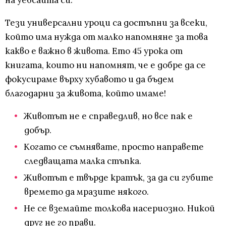
на уебсайта си.
Тези универсални уроци са достъпни за всеки,
който има нужда от малко напомняне за това
какво е важно в живота. Ето 45 урока от
книгата, които ни напомнят, че е добре да се
фокусираме върху хубавото и да бъдем
благодарни за живота, който имаме!
Животът не е справедлив, но все пак е
добър.
Когато се съмнявате, просто направете
следващата малка стъпка.
Животът е твърде кратък, за да си губите
времето да мразите някого.
Не се вземайте толкова насериозно. Никой
друг не го прави.