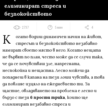
елиминират стреса и
безпокойството
2737
5 мин
4
К
огато водиш динамичен начин на живот,
стресът и безпокойството незабавно
намират своето място в него. Когато нещата
не вървят по план, често може да се случи така,
че да се почувстваш зле, напрегната,
неспокойна и нещастна. Лесно можеш да
попаднеш в капана на тези лоши чувства, а това
да повлияе изцяло на ежедневието ти. За
щастие, овладяването на проблема е лесно и
бързо с тези
6 прости трика
, които ще
елиминират незабавно стреса и