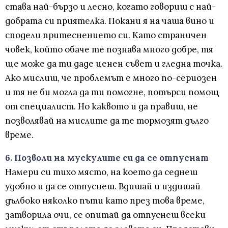
става най-бързо и лесно, когато говориш с най-
добрата си приятелка. Покани я на чаша вино и
сподели притеснението си. Като страничен
човек, който обаче те познава много добре, тя
ще може да ти даде ценен съвет и гледна точка.
Ако мислиш, че проблемът е много по-сериозен
и тя не би могла да ти помогне, потърси помощ
от специалист. Но каквото и да правиш, не
позволявай на мислите да те тормозят дълго
време.
6. Позволи на мускулите си да се отпуснат
Намери си тихо място, на което да седнеш
удобно и да се отпуснеш. Вдишай и издишай
дълбоко няколко пъти като през това време,
затворила очи, се опитай да отпуснеш всеки