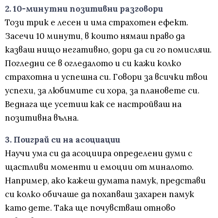
2. 10-минутни позитивни разговори
Този трик е лесен и има страхотен ефект.
Засечи 10 минути, в които нямаш право да
казваш нищо негативно, дори да си го помисляш.
Погледни се в огледалото и си кажи колко
страхотна и успешна си. Говори за всички твои
успехи, за любимите си хора, за плановете си.
Веднага ще усетиш как се настройваш на
позитивна вълна.
3. Поиграй си на асоциации
Научи ума си да асоциира определени думи с
щастливи моменти и емоции от миналото.
Например, ако кажеш думата памук, представи
си колко обичаше да похапваш захарен памук
като дете. Така ще почувстваш отново