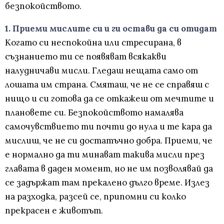
безпокойството.
1. Приеми мислите си и ги остави да си отидат
Когато си неспокойна или стресирана, в
съзнанието ти се появяват всякакви
налудничави мисли. Гледаш нещата само от
лошата им страна. Смяташ, че не се справяш с
нищо и си готова да се откажеш от мечтите и
плановете си. Безпокойството намалява
самочувствието ти почти до нула и те кара да
мислиш, че не си достатъчно добра. Приеми, че
е нормално да ти минават такива мисли през
главата в даден момент, но не им позволявай да
се задържат там прекалено дълго време. Излез
на разходка, разсей се, припомни си колко
прекрасен е животът.