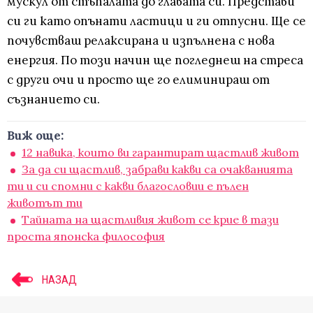
мускул от стъпалата до главата си. Представи
си ги като опънати ластици и ги отпусни. Ще се
почувстваш релаксирана и изпълнена с нова
енергия. По този начин ще погледнеш на стреса
с други очи и просто ще го елиминираш от
съзнанието си.
Виж още:
12 навика, които ви гарантират щастлив живот
За да си щастлив, забрави какви са очакванията
ти и си спомни с какви благословии е пълен
животът ти
Тайната на щастливия живот се крие в тази
проста японска философия
НАЗАД