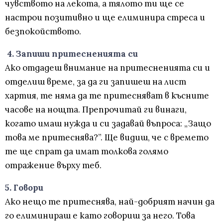
чувството на лекота, а тялото ти ще се
настрои позитивно и ще елиминира стреса и
безпокойството.
4. Запиши притесненията си
Ако отдадеш внимание на притесненията си и
отделиш време, за да ги запишеш на лист
хартия, те няма да те притесняват в късните
часове на нощта. Препрочитай ги винаги,
когато имаш нужда и си задавай въпроса: „Защо
това ме притеснява?”. Ще видиш, че с времето
те ще спрат да имат толкова голямо
отражение върху теб.
5. Говори
Ако нещо те притеснява, най-добрият начин да
го елиминираш е като говориш за него. Това