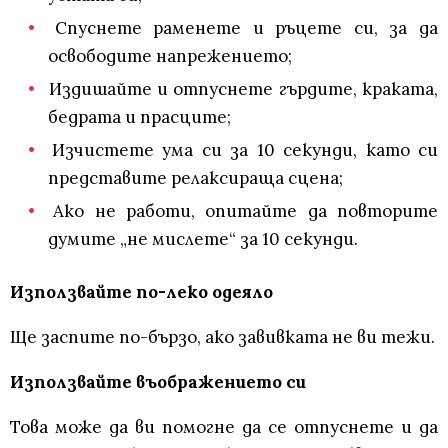
Спуснете раменете и ръцете си, за да
освободите напрежението;
Издишайте и отпуснете гърдите, краката,
бедрата и прасците;
Изчистете ума си за 10 секунди, като си
представите релаксираща сцена;
Ако не работи, опитайте да повторите
думите „не мислете“ за 10 секунди.
Използвайте по-леко одеяло
Ще заспите по-бързо, ако завивката не ви тежи.
Използвайте въображението си
Това може да ви помогне да се отпуснете и да