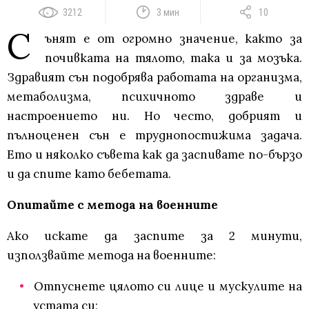
3212
3 мин
10
С
ънят е от огромно значение, както за
почивката на тялото, така и за мозъка.
Здравият сън подобрява работата на организма,
метаболизма, психичното здраве и
настроението ни. Но често, добрият и
пълноценен сън е труднопостижима задача.
Ето и няколко съвета как да заспивате по-бързо
и да спите като бебетата.
Опитайте с метода на военните
Ако искате да заспите за 2 минути,
използвайте метода на военните:
Отпуснете цялото си лице и мускулите на
устата си;