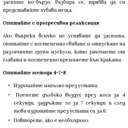
заспите по-бързо. Разбира се, трябва да си
представяйте хубави неща.
Опитайте с прогресивна релаксация
Ако въпреки всичко не успявате да заспита,
опитайте с постепенно свиване и отпускане на
различните групи мускули, като започнете от
главата и постепенно преминете към краката.
Опитайте метода 4-7-8
Издишайте напълно през устата;
Поемете дълбоко въздух през носа за 4
секунди, задръжте го за 7 секунди и след
това издишайте през устата си за 8;
Повторете, ако е необходимо.