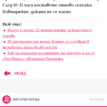
След 10-12 часа поставете отново лепенка.
Повтаряйте, докато не се махне.
Виж още:
Бързо и лесно: 12 хитри трика за красота и
здраве
19 мистериозни неща, които се случват в
женското тяло всеки месец
Как да намалим мазнините по лицето и да се
сбогуваме с двойната брадичка
НАЗАД
04.11.2022
ВИКТОРИЯ ПОПОВА