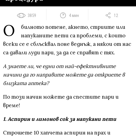
3859
4 мин
12
О
билното потене, акнето, стриите или
напуканите пети са проблеми, с които
всеки се е сблъсквал поне веднъж, а някои от нас
са давали луди пари, за да се справят с тях.
А знаете ли, че едни от най-ефектнивните
начини да го направите можете да откриете в
близката аптека?
По този начин можете да спестите пари и
време!
1. Аспирин и лимонов сок за напукани пети
Строшете 10 хапчета аспирин на прах и