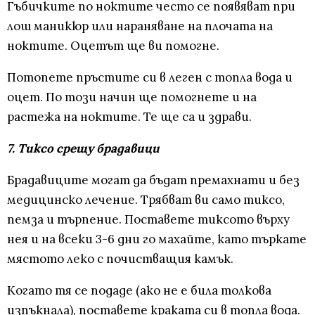
Гъбичките по ноктите често се появяват при
лош маникюр или нараняване на плочата на
ноктите. Оцетът ще ви помогне.
Потопете пръстите си в леген с топла вода и
оцет. По този начин ще помогнете и на
растежа на ноктите. Те ще са и здрави.
7. Тиксо срещу брадавици
Брадавиците могат да бъдат премахнати и без
медицинско лечение. Трябват ви само тиксо,
пемза и търпение. Поставете тиксото върху
нея и на всеки 3-6 дни го махайте, като търкате
мястото леко с почистващия камък.
Когато тя се подаде (ако не е била толкова
изпъкнала), поставете краката си в топла вода.