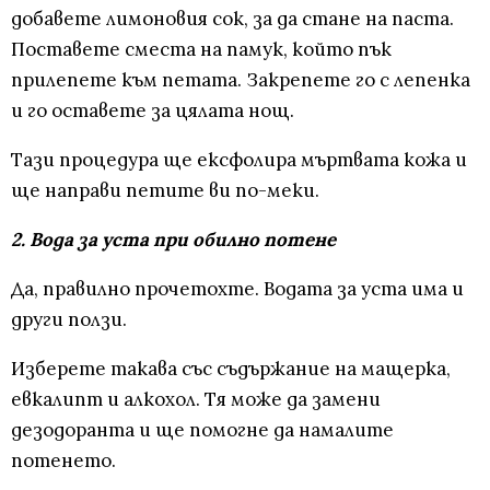
добавете лимоновия сок, за да стане на паста.
Поставете сместа на памук, който пък
прилепете към петата. Закрепете го с лепенка
и го оставете за цялата нощ.
Тази процедура ще ексфолира мъртвата кожа и
ще направи петите ви по-меки.
2. Вода за уста при обилно потене
Да, правилно прочетохте. Водата за уста има и
други ползи.
Изберете такава със съдържание на мащерка,
евкалипт и алкохол. Тя може да замени
дезодоранта и ще помогне да намалите
потенето.