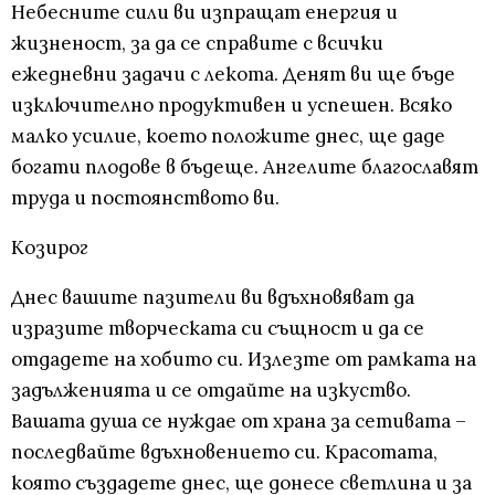
Небесните сили ви изпращат енергия и
жизненост, за да се справите с всички
ежедневни задачи с лекота. Денят ви ще бъде
изключително продуктивен и успешен. Всяко
малко усилие, което положите днес, ще даде
богати плодове в бъдеще. Ангелите благославят
труда и постоянството ви.
Козирог
Днес вашите пазители ви вдъхновяват да
изразите творческата си същност и да се
отдадете на хобито си. Излезте от рамката на
задълженията и се отдайте на изкуство.
Вашата душа се нуждае от храна за сетивата –
последвайте вдъхновението си. Красотата,
която създадете днес, ще донесе светлина и за