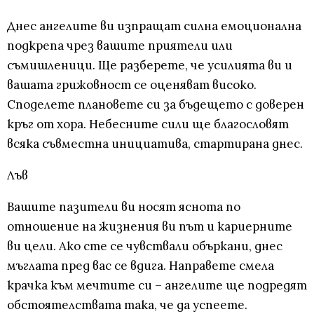
Днес ангелите ви изпращат силна емоционална
подкрепа чрез вашите приятели или
съмишленици. Ще разберете, че усилията ви и
вашата грижовност се оценяват високо.
Споделете плановете си за бъдещето с доверен
кръг от хора. Небесните сили ще благословят
всяка съвместна инициатива, стартирана днес.
Лъв
Вашите пазители ви носят яснота по
отношение на жизнения ви път и кариерните
ви цели. Ако сте се чувствали объркани, днес
мъглата пред вас се вдига. Направете смела
крачка към мечтите си – ангелите ще подредят
обстоятелствата така, че да успеете.