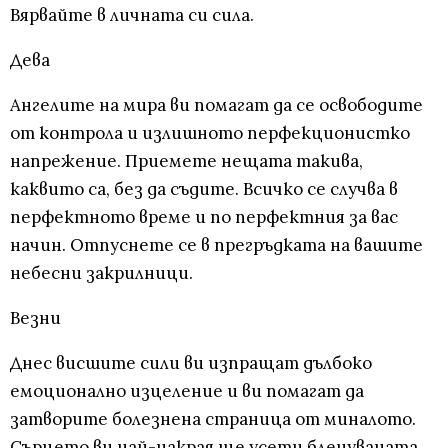
Вярвайте в личната си сила.
Дева
Ангелите на мира ви помагат да се освободите
от контрола и излишното перфекционистко
напрежение. Приемете нещата такива,
каквито са, без да съдите. Всичко се случва в
перфектното време и по перфектния за вас
начин. Отпуснете се в прегръдката на вашите
небесни закрилници.
Везни
Днес висшите сили ви изпращат дълбоко
емоционално изцеление и ви помагат да
затворите болезнена страница от миналото.
Сърцето ви най-накрая ще усети бленуваната