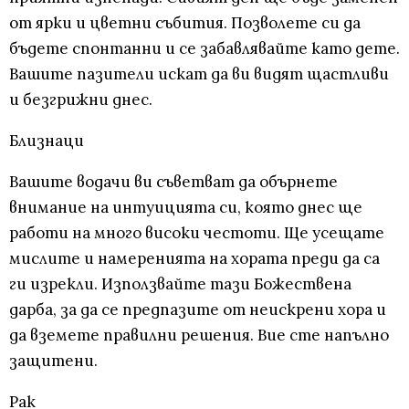
от ярки и цветни събития. Позволете си да
бъдете спонтанни и се забавлявайте като дете.
Вашите пазители искат да ви видят щастливи
и безгрижни днес.
Близнаци
Вашите водачи ви съветват да обърнете
внимание на интуицията си, която днес ще
работи на много високи честоти. Ще усещате
мислите и намеренията на хората преди да са
ги изрекли. Използвайте тази Божествена
дарба, за да се предпазите от неискрени хора и
да вземете правилни решения. Вие сте напълно
защитени.
Рак