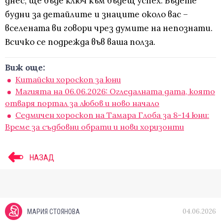
днес, ще бъде ключ към бъдещ успех. Бъдете
будни за детайлите и знаците около вас –
вселената ви говори чрез думите на непознати.
Всичко се подрежда във ваша полза.
Виж още:
Китайски хороскоп за юни
Магията на 06.06.2026: Огледалната дата, която
отваря портал за любов и ново начало
Седмичен хороскоп на Тамара Глоба за 8-14 юни:
Време за съдбовни обрати и нови хоризонти
НАЗАД
04.06.2026
МАРИЯ СТОЯНОВА