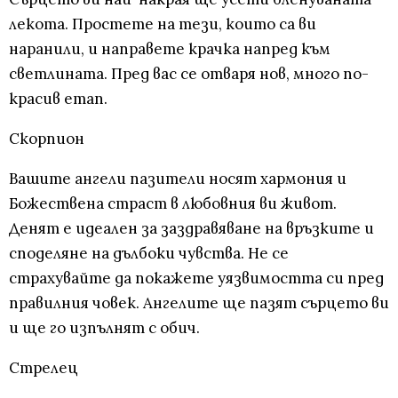
лекота. Простете на тези, които са ви
наранили, и направете крачка напред към
светлината. Пред вас се отваря нов, много по-
красив етап.
Скорпион
Вашите ангели пазители носят хармония и
Божествена страст в любовния ви живот.
Денят е идеален за заздравяване на връзките и
споделяне на дълбоки чувства. Не се
страхувайте да покажете уязвимостта си пред
правилния човек. Ангелите ще пазят сърцето ви
и ще го изпълнят с обич.
Стрелец