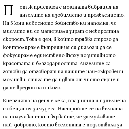
П
етък пристига с мощната вибрация на
ангелите на изобилието и проявлението.
На 5 юни небесното войнство ни напомня, че
мислите ни се материализират с невероятна
скорост. Това е ден, в който трябва строго да
контролираме вътрешния си диалог и да се
фокусираме единствено върху позитивното,
красотата и благодарността. Ангелите са
готови да отговорят на нашите най-съкровени
молитви, стига те да идват от чисто сърце и
да не вредят на никого.
Енергията на деня е лека, празнична и изпълнена
с обещания за чудеса. Настройте се на вълната
на получаването и вярвайте, че заслужавате
най-доброто, което вселената е подготвила за