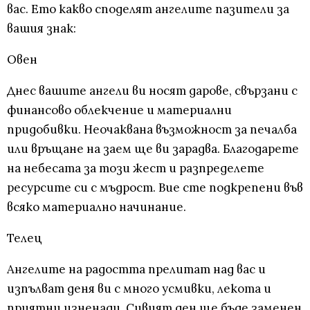
вас. Ето какво споделят ангелите пазители за
вашия знак:
Овен
Днес вашите ангели ви носят дарове, свързани с
финансово облекчение и материални
придобивки. Неочаквана възможност за печалба
или връщане на заем ще ви зарадва. Благодарете
на небесата за този жест и разпределете
ресурсите си с мъдрост. Вие сте подкрепени във
всяко материално начинание.
Телец
Ангелите на радостта прелитат над вас и
изпълват деня ви с много усмивки, лекота и
приятни изненади. Сивият ден ще бъде заменен