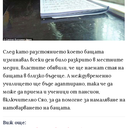
След като разстоянието което бащата
изминавал всеки ден било разкрито в местните
медии, властите обявили, че ще наемат стая на
бащата в близко бъдеще. А междувременно
училището ще бъде адаптирано, така че да
може да приема и ученици от пансион,
включително Сяо, за да помогне за намаляване на
натоварването на бащата.
Виж още: