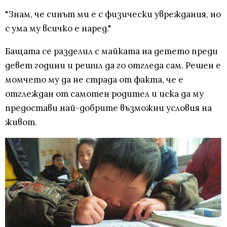
"Знам, че синът ми е с физически увреждания, но
с ума му всичко е наред."
Бащата се разделил с майката на детето преди
девет години и решил да го отгледа сам. Решен е
момчето му да не страда от факта, че е
отглеждан от самотен родител и иска да му
предостави най-добрите възможни условия на
живот.