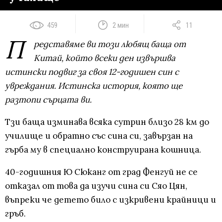
459
2 мин
11
П
редставяме ви този любящ баща от
Китай, който всеки ден извършва
истински подвиг за своя 12-годишен син с
увреждания. Истинска история, която ще
разтопи сърцата ви.
Тзи баща изминава всяка сутрин близо 28 км до
училище и обратно със сина си, завързан на
гърба му в специално конструирана кошница.
40-годишния Ю Сюканг от град Фенгуй не се
отказал от това да изучи сина си Сяо Цян,
въпреки че детето било с изкривени крайници и
гръб.