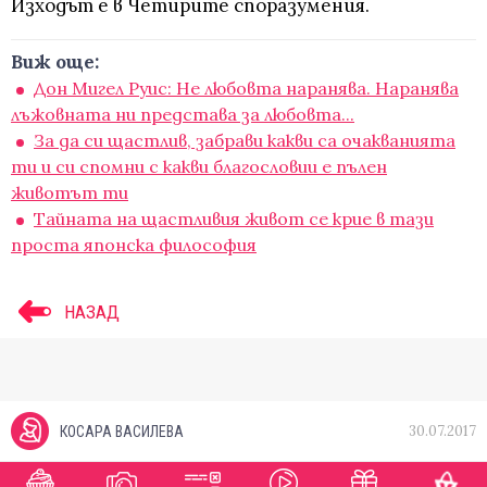
Изходът е в Четирите споразумения.
Виж още:
Дон Мигел Руис: Не любовта наранява. Наранява
лъжовната ни представа за любовта...
За да си щастлив, забрави какви са очакванията
ти и си спомни с какви благословии е пълен
животът ти
Тайната на щастливия живот се крие в тази
проста японска философия
НАЗАД
30.07.2017
КОСАРА ВАСИЛЕВА