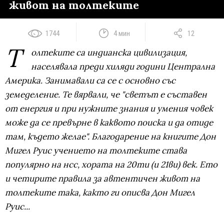
живот на толтеките
1744
4 мин
12
Т
олтеките са индианска цивилизация,
населявала преди хиляди години Централна
Америка. Занимавали са се с основно със
земеделение. Те вярвали, че "светът е съставен
от енергия и при нужните знания и умения човек
може да се превърне в каквото поиска и да отиде
там, където желае". Благодарение на книгите Дон
Мигел Руис учението на толтеките става
популярно на нсс, хората на 20ти (и 21ви) век. Ето
и четирите правила за автентичен живот на
толтеките така, както ги описва Дон Мигел
Руис...