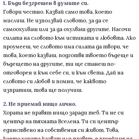
1. Бъди безгрешен в думите си.
Говори честно. Казвай само това, което
мислиш. Не използвай словото, за да се
самоохулваш или за да охулваш другите. Насочи
силата на словото към истината и любовта. Ако
проумееш, че словото има силата да твори, че
това, което казваш, подготвя твоето бъдеще и
бъдещето на другите, ти ще станеш по-
отговорен и към себе си, и към света. Дай на
словото си любов и помни, че каквото
изпратиш, това ще получиш.
2. Не приемай нищо лично.
Хората не правят нищо заради теб. Ти не си
център на тяхната Вселена. Ти си център
единствено на собствения си живот. Това,
което хората казват или правят, е проекция на