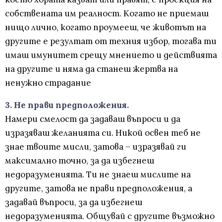
собствената им реалност. Когато не приемаш
нищо лично, когато проумееш, че животът на
другите е резултат от техния избор, тогава ти
имаш имунитет срещу мнението и действията
на другите и няма да станеш жертва на
ненужно страдание
3. Не прави предположения.
Намери смелост да задаваш въпроси и да
изразяваш желанията си. Никой освен теб не
знае твоите мисли, затова – изразявай ги
максимално точно, за да избегнеш
недоразуменията. Ти не знаеш мислите на
другите, затова не прави предположения, а
задавай въпроси, за да избегнеш
недоразуменията. Общувай с другите възможно