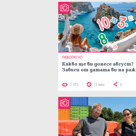
ЛЮБОПИТНО
Какво ще ви донесе август?
Зависи от датата ви на ра
2 470
11 мин
0