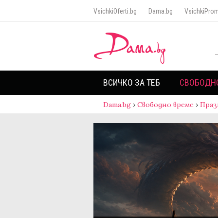
VsichkiOferti.bg
Dama.bg
VsichkiProm
ВСИЧКО ЗА ТЕБ
СВОБОДН
Dama.bg
›
Свободно време
›
Праз