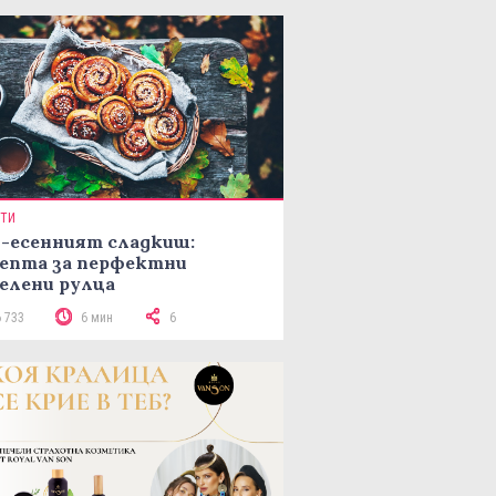
ПТИ
-есенният сладкиш:
епта за перфектни
елени рулца
6 733
6 мин
6