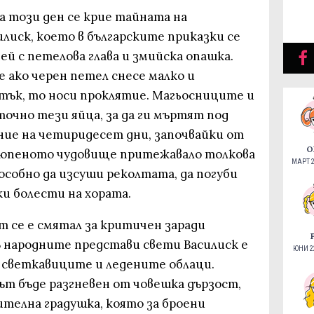
а този ден се крие тайната на
лиск, което в българските приказки се
й с петелова глава и змийска опашка.
е ако черен петел снесе малко и
тък, то носи проклятие. Магьосниците и
очно тези яйца, за да ги мъртят под
ие на четиридесет дни, започвайки от
О
злюпеното чудовище притежавало толкова
МАРТ 2
пособно да изсуши реколтата, да погуби
и болести на хората.
ят се е смятал за критичен заради
В народните представи свети Василиск е
ЮНИ 22
, светкавиците и ледените облаци.
цът бъде разгневен от човешка дързост,
елна градушка, която за броени