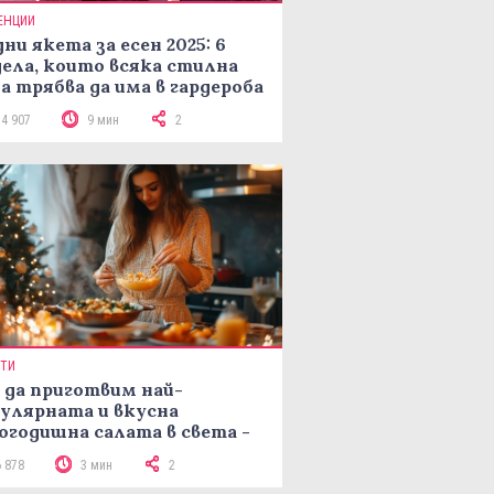
ЕНЦИИ
ни якета за есен 2025: 6
ела, които всяка стилна
а трябва да има в гардероба
14 907
9 мин
2
ПТИ
 да приготвим най-
улярната и вкусна
огодишна салата в света -
епта Мимоза
6 878
3 мин
2