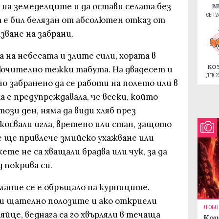
 на земеделците и да остави селата без
В
СЕП 24
 е бил белязан от абсолютен отказ от
зване на забрани.
а на небесата и злите сили, хората в
КО
лючително тежки табута. На двадесет и
ДЕК 22
о забранено да се работи на полето или в
а е предупреждавала, че всеки, който
ози ден, няма да види хляб през
косвали игла, вретено или стан, защото
не ще привлече змийско ухажване или
те не са хващали брадва или чук, за да
 покрива си.
мание се е обръщало на курниците.
и щателно полозите и ако откриели
ЛЮБО
яйце, веднага са го хвърляли в течаща
Кои