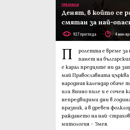
ПРАЗНИЦИ
Денят, в който се р
смятан за най-опас
927 прегледа
4 мин вр
П
ролетта е време за 
памет на български
е карал предците ни да за
май Православната църква
народния календар обаче 
или Янино пиле и е сочен 
непредвидими дни в година
празник, а в древен фолкл
раждането на най-страхо
митология – Змея.