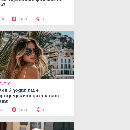
а?
110
3 мин
0
ПИТНО
кои 5 зодии им е
допределено да станат
ати
153
3 мин
0