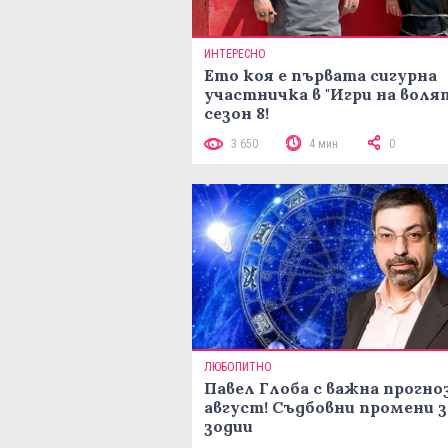
ИНТЕРЕСНО
Ето коя е първата сигурна
участничка в "Игри на воля
сезон 8!
3 650
4 мин
0
ЛЮБОПИТНО
Павел Глоба с важна прогноз
август! Съдбовни промени з
зодии