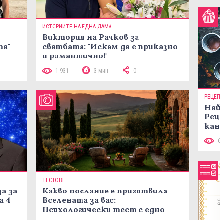
ИСТОРИИТЕ НА ЕДНА ДАМА
Виктория на Рачков за
та"
сватбата: "Искам да е приказно
и романтично!"
1 931
3 мин
0
РЕЦЕ
Най
Рец
кан
ТЕСТОВЕ
а за
Какво послание е приготвила
а 4
Вселената за вас:
Психологически тест с едно
кликване