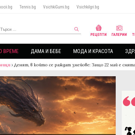
ocii.bg
Tennis.bg
VsichkiGumi.bg
VsichkiIgri.bg
РЕЦЕПТИ
ГАЛЕРИИ
Т
О ВРЕМЕ
ДАМА И БЕБЕ
МОДА И КРАСОТА
ЗДР
ници
›
Денят, в който се раждат змейове: Защо 22 май е смят