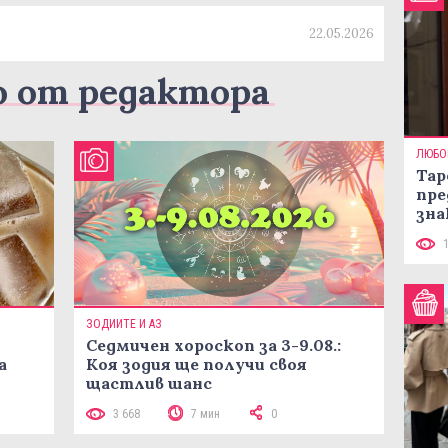
22.05.2026
о от редактора
ЛЮБО
Тар
пре
зна
ЗОДИИТЕ И АЗ
Седмичен хороскоп за 3-9.08.:
а
Коя зодия ще получи своя
щастлив шанс
3 668
7 мин
0