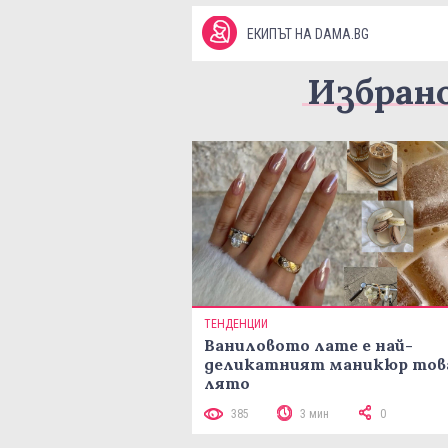
ЕКИПЪТ НА DAMA.BG
Избран
ТЕНДЕНЦИИ
Ваниловото лате е най-
деликатният маникюр тов
лято
385
3 мин
0