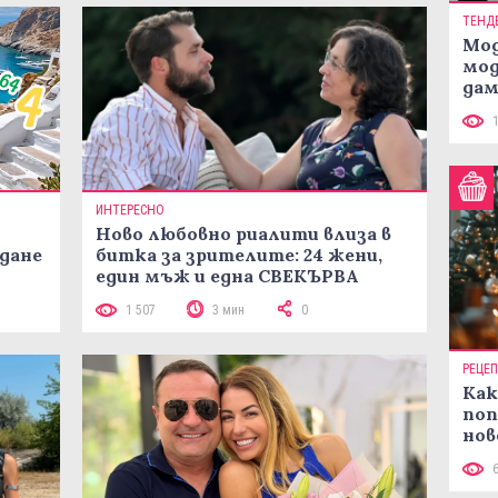
ТЕНД
Мод
мод
дам
си
ИНТЕРЕСНО
Ново любовно риалити влиза в
жданe
битка за зрителите: 24 жени,
един мъж и една СВЕКЪРВА
1 507
3 мин
0
РЕЦЕ
Как
поп
нов
рец