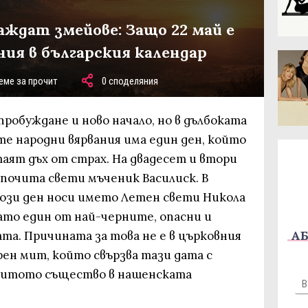
аждат змейове: Защо 22 май е
ния в българския календар
еме за прочит
0 споделяния
пробуждане и ново начало, но в дълбоката
те народни вярвания има един ден, който
таят дъх от страх. На двадесет и втори
 почита свети мъченик Василиск. В
този ден носи името Летен свети Никола
като един от най-черните, опасни и
АБ
та. Причината за това не е в църковния
орен мит, който свързва тази дата с
витото същество в нашенската