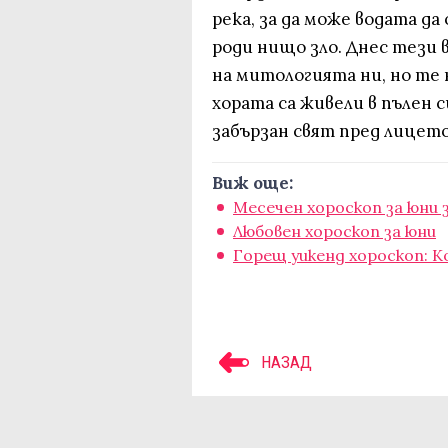
река, за да може водата д
роди нищо зло. Днес тези 
на митологията ни, но те 
хората са живели в пълен с
забързан свят пред лицет
Виж още:
Месечен хороскоп за юни 
Любовен хороскоп за юни
Горещ уикенд хороскоп: 
НАЗАД