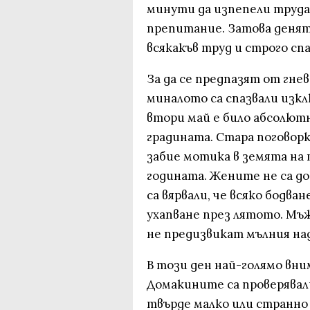
минути да изпепели труда
препитание. Затова денят
всякакъв труд и строго спа
За да се предпазят от гнев
миналото са спазвали изк
втори май е било абсолютн
градината. Стара поговорк
забие мотика в земята на т
годината. Жените не са до
са вярвали, че всяко бодва
ухапване през лятото. Мъже
не предизвикат мълния над
В този ден най-голямо вни
Домакините са проверявал
твърде малко или странно 