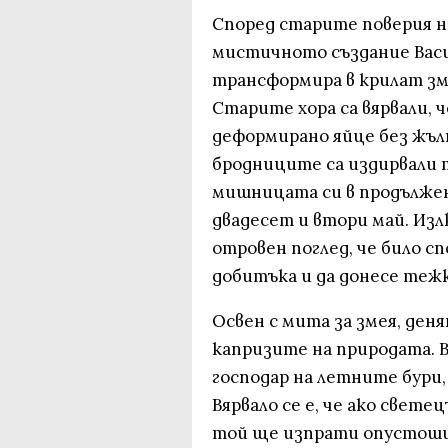
Според старите поверия н
мистичното създание Васи
трансформира в крилат зме
Старите хора са вярвали, ч
деформирано яйце без жъл
бродниците са издирвали т
мишницата си в продължен
двадесет и втори май. И
отровен поглед, че било с
добитъка и да донесе тежк
Освен с мита за змея, ден
капризите на природата. 
господар на летните бури
Вярвало се е, че ако свете
той ще изпрати опустошит