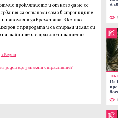
Лъв
а отмие проклятието и от него да не се
вярвания са останали само в страниците
ни напомнят за времената, в които
инхрон с природата и са спирали целия си
о на тайните и страхопочитанието.
за Везни
Кои зодии ще запалят страстите?
ЛЮБО
На 
пре
бог