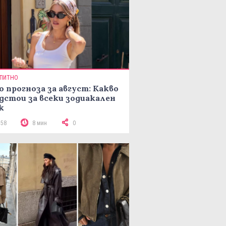
ПИТНО
о прогноза за август: Какво
дстои за всеки зодиакален
к
158
8 мин
0