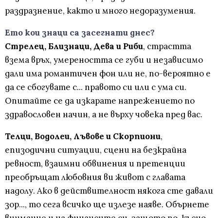
раздразнение, както и много недоразумения.
Ето кои знаци са засегнати днес?
Стрелец, Близнаци, Дева и Риби
, страстта
взема връх, умереността се губи и независимо
дали има романтичен фон или не, по-вероятно е
да се сбогувате с... правото си или с ума си.
Опитайте се да изкарате напрежението по
здравословен начин, а не върху човека пред вас.
Телци, Водолеи, Лъвове и Скорпиони
,
епизодични ситуации, сцени на безкрайна
ревност, взаимни обвинения и претенции
преобръщат любовния ви живот с главата
надолу. Ако в действителност някога сте давали
зор..., то сега всичко ще излезе наяве. Обърнете