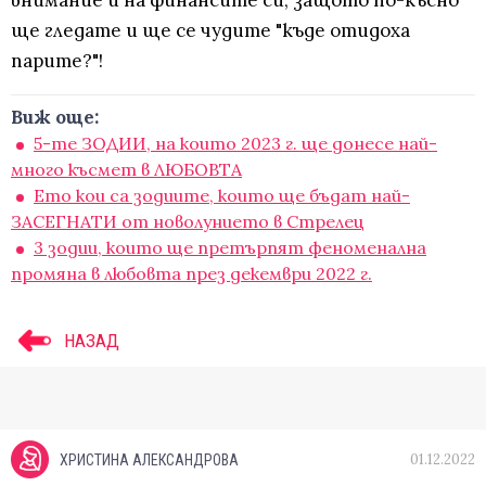
внимание и на финансите си, защото по-късно
ще гледате и ще се чудите "къде отидоха
парите?"!
Виж още:
5-те ЗОДИИ, на които 2023 г. ще донесе най-
много късмет в ЛЮБОВТА
Ето кои са зодиите, които ще бъдат най-
ЗАСЕГНАТИ от новолунието в Стрелец
3 зодии, които ще претърпят феноменална
промяна в любовта през декември 2022 г.
НАЗАД
01.12.2022
ХРИСТИНА АЛЕКСАНДРОВА