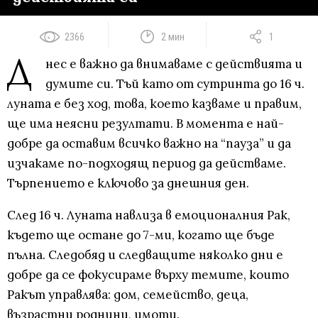
2366
2 мин
1
Д
нес е важно да внимаваме с действията и
думите си. Тъй като от сутринта до 16 ч.
луната е без ход, това, което казваме и правим,
ще има неясни резултати. В момента е най-
добре да оставим всичко важно на “пауза” и да
изчакаме по-подходящ период да действаме.
Търпението е ключово за днешния ден.
След 16 ч. Луната навлиза в емоционалния Рак,
където ще остане до 7-ми, когато ще бъде
пълна. Следобяд и следващите няколко дни е
добре да се фокусираме върху темите, които
Ракът управлява: дом, семейство, деца,
възрастни роднини, имоти.