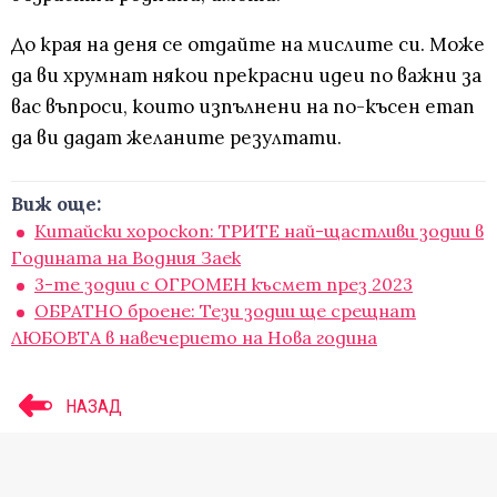
До края на деня се отдайте на мислите си. Може
да ви хрумнат някои прекрасни идеи по важни за
вас въпроси, които изпълнени на по-късен етап
да ви дадат желаните резултати.
Виж още:
Китайски хороскоп: ТРИТЕ най-щастливи зодии в
Годината на Водния Заек
3-те зодии с ОГРОМЕН късмет през 2023
ОБРАТНО броене: Тези зодии ще срещнат
ЛЮБОВТА в навечерието на Нова година
НАЗАД