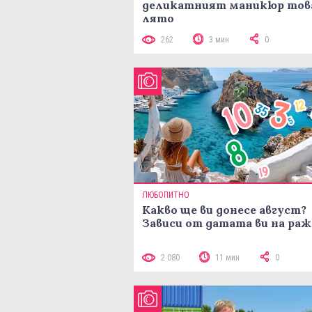
деликатният маникюр тов
лято
262
3 мин
0
ЛЮБОПИТНО
Какво ще ви донесе август?
Зависи от датата ви на ра
2 080
11 мин
0