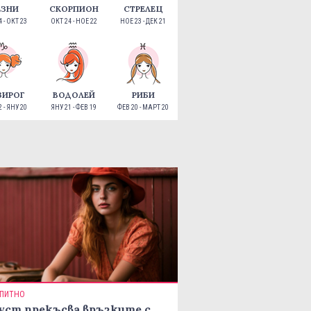
ЕЗНИ
СКОРПИОН
СТРЕЛЕЦ
 - ОКТ 23
ОКТ 24 - НОЕ 22
НОЕ 23 - ДЕК 21
ЗИРОГ
ВОДОЛЕЙ
РИБИ
 - ЯНУ 20
ЯНУ 21 - ФЕВ 19
ФЕВ 20 - МАРТ 20
ПИТНО
уст прекъсва връзките с