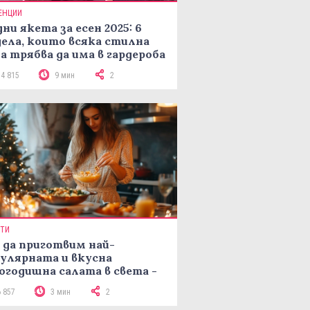
ЕНЦИИ
ни якета за есен 2025: 6
ела, които всяка стилна
а трябва да има в гардероба
14 815
9 мин
2
ПТИ
 да приготвим най-
улярната и вкусна
огодишна салата в света -
епта Мимоза
6 857
3 мин
2