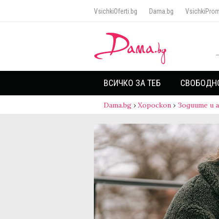
VsichkiOferti.bg
Dama.bg
VsichkiProm
ВСИЧКО ЗА ТЕБ
СВОБОДН
Dama.bg
›
Хороскоп
›
Зодиите и 