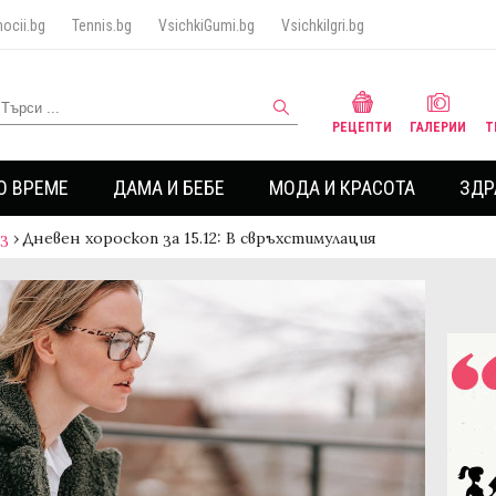
ocii.bg
Tennis.bg
VsichkiGumi.bg
VsichkiIgri.bg
РЕЦЕПТИ
ГАЛЕРИИ
Т
О ВРЕМЕ
ДАМА И БЕБЕ
МОДА И КРАСОТА
ЗДР
аз
›
Дневен хороскоп за 15.12: В свръхстимулация