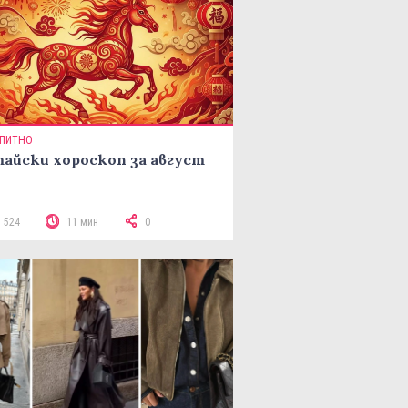
ПИТНО
айски хороскоп за август
3 524
11 мин
0