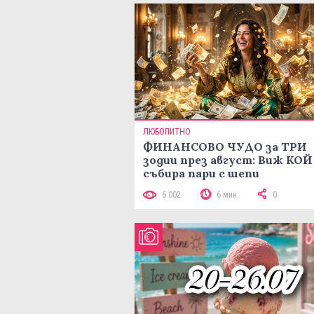
ЛЮБОПИТНО
ФИНАНСОВО ЧУДО за ТРИ
зодии през август: Виж КОЙ
събира пари с шепи
6 002
6 мин
0