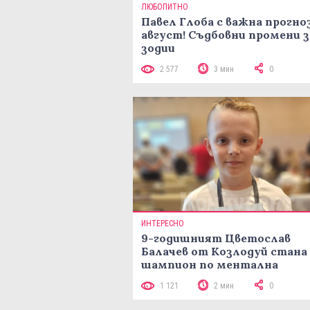
ЛЮБОПИТНО
Павел Глоба с важна прогноз
август! Съдбовни промени з
зодии
2 577
3 мин
0
ИНТЕРЕСНО
9-годишният Цветослав
Балачев от Козлодуй стана
шампион по ментална
аритметика с 320 задачи за
1 121
2 мин
0
минути