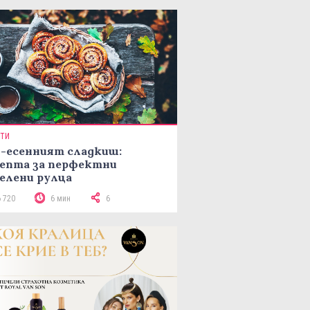
ПТИ
-есенният сладкиш:
епта за перфектни
елени рулца
6 720
6 мин
6