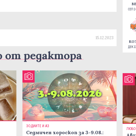
В
СЕП 24
15.12.2023
КО
ДЕК 22
о от редактора
ЗОДИИТЕ И АЗ
ЛЮБО
Седмичен хороскоп за 3-9.08.:
Авг