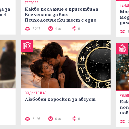
ТЕСТОВЕ
ТЕНД
а за
Какво послание е приготвила
Мод
а 4
Вселената за вас:
мод
Психологически тест с едно
дам
кликване
си
2 217
4 мин
0
ЗОДИИТЕ И АЗ
РЕЦЕ
Любовен хороскоп за август
Как
поп
нов
 10
рец
6 195
6 мин
0