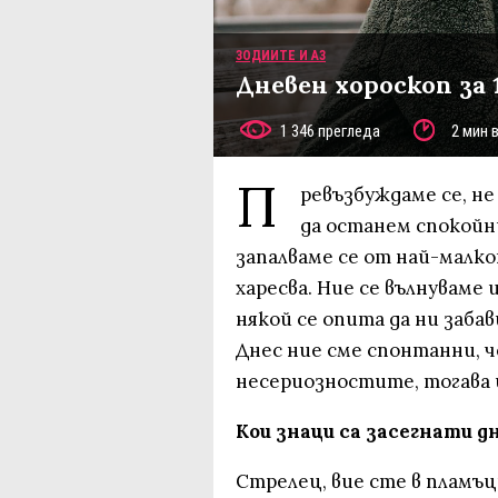
ЗОДИИТЕ И АЗ
Дневен хороскоп за 
1 346 прегледа
2 мин 
П
ревъзбуждаме се, не
да останем спокойн
запалваме се от най-малко
харесва. Ние се вълнуваме 
някой се опита да ни забав
Днес ние сме спонтанни, ч
несериозностите, тогава 
Кои знаци са засегнати д
Стрелец, вие сте в пламъц