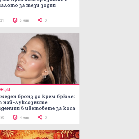
алото за тези зодии
521
5 мин
0
ЕНЦИИ
меден бронз до крем брюле:
т най-луксозните
денции в цветовете за коса
рая на лятото
180
4 мин
0