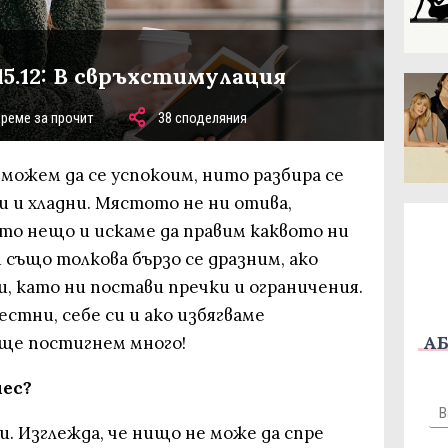
15.12: В свръхстимулация
време за прочит
38 споделяния
 можем да се успокоим, нито разбира се
и и хладни. Мястото не ни отива,
то нещо и искаме да правим каквото ни
и също толкова бързо се дразним, ако
и, като ни постави пречки и ограничения.
естни, себе си и ако избягваме
АБ
ще постигнем много!
нес?
и. Изглежда, че нищо не може да спре