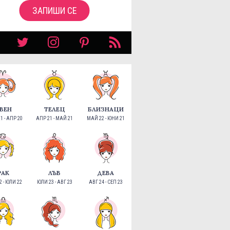
ЗАПИШИ СЕ
ВЕН
ТЕЛЕЦ
БЛИЗНАЦИ
1 - АПР 20
АПР 21 - МАЙ 21
МАЙ 22 - ЮНИ 21
РАК
ЛЪВ
ДЕВА
 - ЮЛИ 22
ЮЛИ 23 - АВГ 23
АВГ 24 - СЕП 23