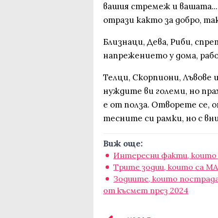
вашия стремеж и вашата...
отрази както за добро, так
Близнаци, Дева, Риби, спр
напрежението у дома, рабо
Телци, Скорпиони, Лъвове и
нуждите ви големи, но пра
е от полза. Отворете се, 
тесните си рамки, но с вн
Виж още:
Интересни факти, които н
Трите зодии, които са М
Зодиите, които пострадах
от късмет през 2024