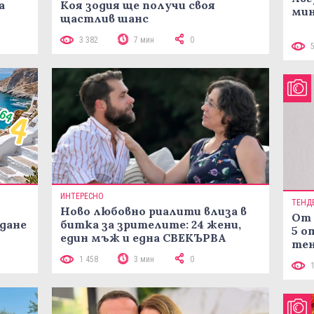
а
Коя зодия ще получи своя
мин
щастлив шанс
3 382
7 мин
0
ИНТЕРЕСНО
ТЕНД
Ново любовно риалити влиза в
От 
жданe
битка за зрителите: 24 жени,
5 о
един мъж и една СВЕКЪРВА
тен
в к
1 458
3 мин
0