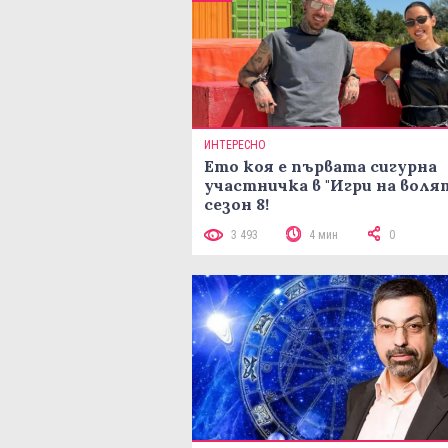
ИНТЕРЕСНО
Ето коя е първата сигурна
участничка в "Игри на воля
сезон 8!
3 493
4 мин
0