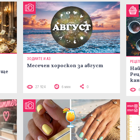
ЗОДИИТЕ И АЗ
РЕЦЕ
Месечен хороскоп за август
Най
 ще
Рец
кан
27 924
6 мин
0