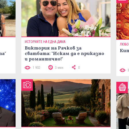
ИСТОРИИТЕ НА ЕДНА ДАМА
ЛЮБО
Виктория на Рачков за
Кит
та"
сватбата: "Искам да е приказно
и романтично!"
1 902
3 мин
0