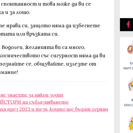
 спонтанност и това може да ви се
а и за лошо.
ете нрава си, защото няма да избегнете
тата или връзката си.
 Водолеи, желанията ви са много,
хосничеството със сигурност няма да ви
опознайте се, общувайте, излезте от
О
МАРТ 2
имание!
е знаехте за някои зодии
АЙСТОРИ на съблазняването
ЮНИ 22
а през 2023 и тези, които ще бъдат огряни