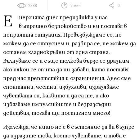
2388
2 мин
0
Е
нергията днес предизвиква у нас
вътрешно безпокойство и ни поставя в
неприятна ситуация. Превъзбуждаме се, не
можем да се отпуснем и, разбира се, не можем да
останем хладнокръвни от една страна.
Вълнуваме се и също толкова бързо се дразним,
ако някой се опита да ни забави, като поставя
пред нас препятствия и ограничения. Днес сме
спонтанни, честни, избухливи, изразяваме
чувствата си, каквито и да са те, и ако
избягваме импулсивните и безразсъдни
действия, тогава ще постигнем много!
Изглежда, че нищо не е в състояние да ви възпре
да изразите това, което чувствате, и това е