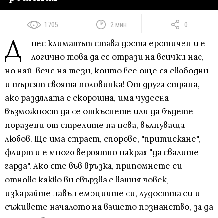
1705
2 мин
0
Д
нес климатът става доста еротичен и е
логично това да се отрази на всички нас,
но най-вече на тези, които все още са свободни
и търсят своята половинка! От друга страна,
ако раздялата е скорошна, има чудесна
възможност да се откъснете или да бъдете
поразени от стрелите на нова, вълнуваща
любов. Ще има страст, спорове, "притискане",
флирт и е много вероятно накрая "да свалите
гарда". Ако сте във връзка, припомнете си
отново какво ви свързва с вашия човек,
изкарайте навън емоциите си, лудостта си и
съживете началото на вашето познанство, за да