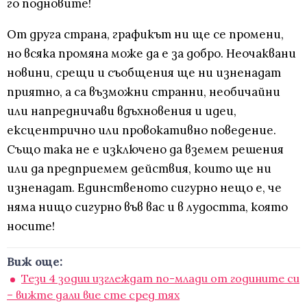
го подновите!
От друга страна, графикът ни ще се промени,
но всяка промяна може да е за добро. Неочаквани
новини, срещи и съобщения ще ни изненадат
приятно, а са възможни странни, необичайни
или напредничави вдъхновения и идеи,
ексцентрично или провокативно поведение.
Също така не е изключено да вземем решения
или да предприемем действия, които ще ни
изненадат. Единственото сигурно нещо е, че
няма нищо сигурно във вас и в лудостта, която
носите!
Виж още:
Тези 4 зодии изглеждат по-млади от годините си
– вижте дали вие сте сред тях