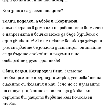
дори до инциденти или пожари.
Кои знаци са засегнати днес?
Телци, Водолеи, Лъвове и Скорпиони
,
атмосферата в дома или на работното ви място
е напрегната и всичко може да бъде взривено с
едно движение! Ако не искате всичко да завърши
зле, спазвайте безопасна дистанция, опитайте
се да бъдете спокойни и разумни и не
отваряйте други фронтове!
Овни, Везни, Козирози и Раци
, вземете
необходимите предпазни мерки, устоявайте на
силните си желания и най-вече не се излагайте
на ситуации, които са опасни за джоба или
сърцето ви, защото вървите към колосален
провал.