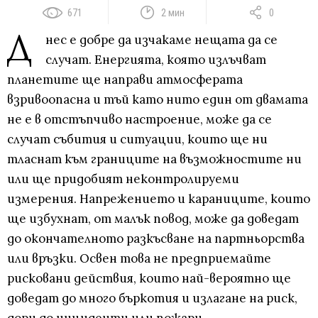
671
2 мин
0
Д
нес е добре да изчакаме нещата да се
случат. Енергията, която излъчват
планетите ще направи атмосферата
взривоопасна и тъй като нито един от двамата
не е в отстъпчиво настроение, може да се
случат събития и ситуации, които ще ни
тласнат към границите на възможностите ни
или ще придобият неконтролируеми
измерения. Напрежението и караниците, които
ще избухнат, от малък повод, може да доведат
до окончателното разкъсване на партньорства
или връзки. Освен това не предприемайте
рисковани действия, които най-вероятно ще
доведат до много бъркотия и излагане на риск,