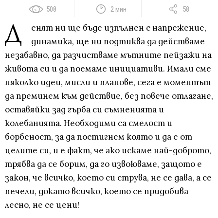
508
2 мин
58
Д
енят ни ще бъде изпълнен с напрежение,
динамика, ще ни подтиква да действаме
незабавно, да разчистваме мътните пейзажи на
живота си и да поемаме инициативи. Имали сме
няколко идеи, мисли и планове, сега е моментът
да преминем към действие, без повече отлагане,
оставяйки зад гърба си съмненията и
колебанията. Необходими са смелост и
борбеност, за да постигнем която и да е от
целите си, и е факт, че ако искаме най-доброто,
трябва да се борим, да го извоюваме, защото е
закон, че всичко, което си струва, не се дава, а се
печели, докато всичко, което се придобива
лесно, не се цени!