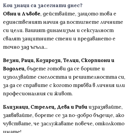
Кои знаци са засегнати днес?
Овни и Лъвове
, действайте, защото това е
единственият начин да постигнете личните
си цели. Вашият динамизъм и сексуалност
свалят защитните стени и предаването е
точно зад ъгъла...
Везни, Раци, Козирози, Телци, Скорпиони и
Водолеи,
бъдете готови да се борите и
използвайте смелостта и решителността си,
за да се справите с когото трябва в личния или
професионалния си живот.
Близнаци, Стрелец, Дева и Риби
изразявайте,
заявявайте, борете се за по-добро бъдеще, ако
чувствате, че заслужавате повече, отколкото
имате!