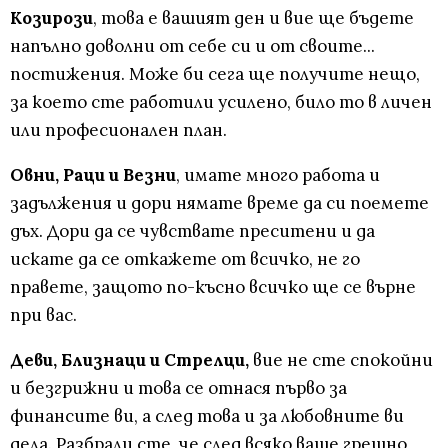
Козирози
, това е вашият ден и вие ще бъдете
напълно доволни от себе си и от своите...
постижения. Може би сега ще получите нещо,
за което сте работили усилено, било то в личен
или професионален план.
Овни, Раци и Везни
, имате много работа и
задължения и дори нямате време да си поемете
дъх. Дори да се чувствате преситени и да
искате да се откажете от всичко, не го
правете, защото по-късно всичко ще се върне
при вас.
Деви, Близнаци и Стрелци,
вие не сте спокойни
и безгрижни и това се отнася първо за
финансите ви, а след това и за любовните ви
дела. Разбрали сте, че след всяко ваше грешно