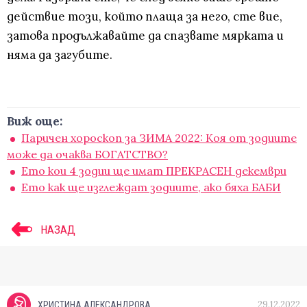
действие този, който плаща за него, сте вие,
затова продължавайте да спазвате мярката и
няма да загубите.
Виж още:
Паричен хороскоп за ЗИМА 2022: Коя от зодиите
може да очаква БОГАТСТВО?
Ето кои 4 зодии ще имат ПРЕКРАСЕН декември
Ето как ще изглеждат зодиите, ако бяха БАБИ
НАЗАД
29.12.2022
ХРИСТИНА АЛЕКСАНДРОВА