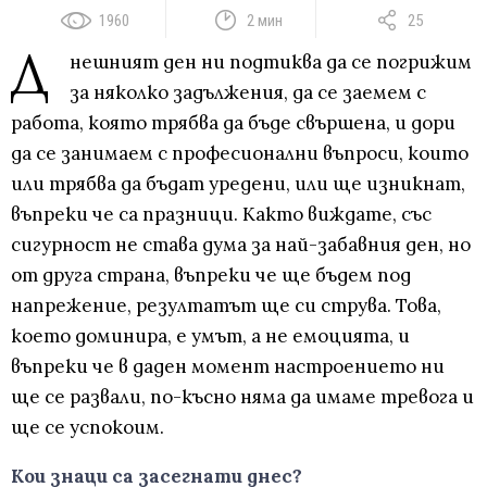
1960
2 мин
25
Д
нешният ден ни подтиква да се погрижим
за няколко задължения, да се заемем с
работа, която трябва да бъде свършена, и дори
да се занимаем с професионални въпроси, които
или трябва да бъдат уредени, или ще изникнат,
въпреки че са празници. Както виждате, със
сигурност не става дума за най-забавния ден, но
от друга страна, въпреки че ще бъдем под
напрежение, резултатът ще си струва. Това,
което доминира, е умът, а не емоцията, и
въпреки че в даден момент настроението ни
ще се развали, по-късно няма да имаме тревога и
ще се успокоим.
Кои знаци са засегнати днес?