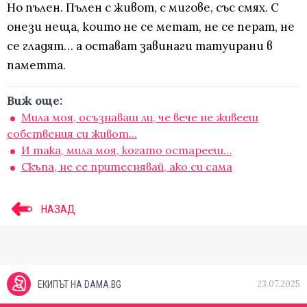
Но пълен. Пълен с живот, с мигове, със смях. С
онези неща, които не се метат, не се перат, не
се гладят… а остават завинаги татуирани в
паметта.
Виж още:
Мила моя, осъзнаваш ли, че вече не живееш
собствения си живот...
И така, мила моя, когато остарееш…
Скъпа, не се притеснявай, ако си сама
НАЗАД
23.07.2025
ЕКИПЪТ НА DAMA.BG