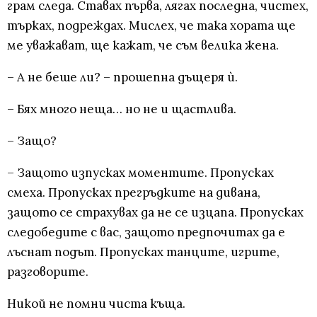
грам следа. Ставах първа, лягах последна, чистех,
търках, подреждах. Мислех, че така хората ще
ме уважават, ще кажат, че съм велика жена.
– А не беше ли? – прошепна дъщеря ѝ.
– Бях много неща… но не и щастлива.
– Защо?
– Защото изпусках моментите. Пропусках
смеха. Пропусках прегръдките на дивана,
защото се страхувах да не се изцапа. Пропусках
следобедите с вас, защото предпочитах да е
лъснат подът. Пропусках танците, игрите,
разговорите.
Никой не помни чиста къща.