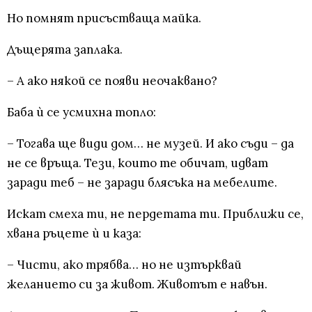
Но помнят присъстваща майка.
Дъщерята заплака.
– А ако някой се появи неочаквано?
Баба ѝ се усмихна топло:
– Тогава ще види дом… не музей. И ако съди – да
не се връща. Тези, които те обичат, идват
заради теб – не заради блясъка на мебелите.
Искат смеха ти, не пердетата ти. Приближи се,
хвана ръцете ѝ и каза:
– Чисти, ако трябва… но не изтърквай
желанието си за живот. Животът е навън.