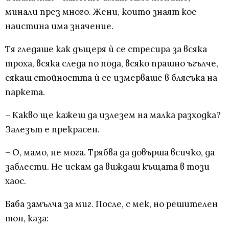
минали през много. Жени, които знаят кое
наистина има значение.
Тя гледаше как дъщеря ѝ се стресира за всяка
троха, всяка следа по пода, всяко прашно ъгълче,
сякаш стойността ѝ се измерваше в блясъка на
паркета.
– Какво ще кажеш да излезем на малка разходка?
Залезът е прекрасен.
– О, мамо, не мога. Трябва да довърша всичко, да
заблести. Не искам да виждаш къщата в този
хаос.
Баба замълча за миг. После, с мек, но решителен
тон, каза: