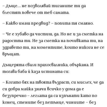
– Дъще… не позволявай тиганите ти да
блестят повече от теб самата.
– Какво имаш предвид? – попита тя смаяно.
– Че е хубаво да чистиш, да. Но не и за сметка на
радостта ти. Не за сметка на почивката ти, на
здравето ти, на моментите, които никога не се
връщат.
Дъщерята свали прахосвалника, объркана. И
тогава баба ѝ каза истината си:
– Когато бях на твоята възраст, си мислех, че да
си добра майка значи всичко у дома да е
безупречно – леглата да са изпънати като по
конец, стените без петънце, чиниите – без