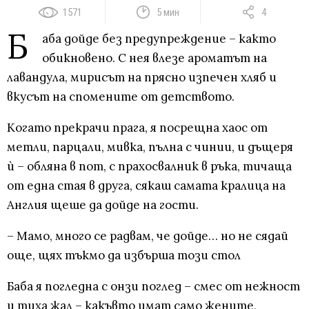
1571
5 мин
4
Б
аба дойде без предупреждение – както
обикновено. С нея влезе ароматът на
лавандула, мирисът на прясно изпечен хляб и
вкусът на спомените от детството.
Когато прекрачи прага, я посрещна хаос от
метли, парцали, мивка, пълна с чинии, и дъщеря
ѝ – обляна в пот, с прахосвалник в ръка, тичаща
от една стая в друга, сякаш самата кралица на
Англия щеше да дойде на гости.
– Мамо, много се радвам, че дойде… но не сядай
още, щях тъкмо да избърша този стол
Баба я погледна с онзи поглед – смес от нежност
и тиха жал – какъвто имат само жените,