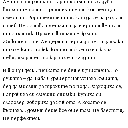
Децата ти растат. Партньорът ти жадува
вниманието ти. Приятелите ти копнеят за
смеха ти. Родителите ти искат да се разходят
с теб. Не оставяй метлата да е единственият
ти спътник. Прахът винаги се връща.
Животът… не. Дъщерята седна до нея и заплака
тихо – като човек, който току-що е свалил
невидим ранен товар, носен с години.
И в онзи ден… печката не беше изчистена. Но
душата – да. Баба и дъщеря напуснаха къщата,
без да мислят за трохите по пода. Разходиха се,
направиха си смешни снимки, купиха си
сладолед, говориха за живота. А когато се
върнаха… домът беше все още там. Не блестящ.
Не перфектен.