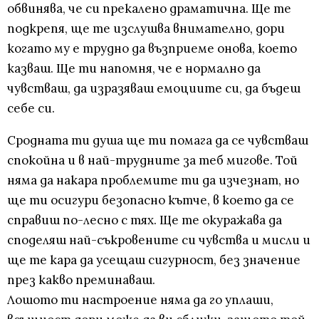
обвинява, че си прекалено драматична. Ще те
подкрепя, ще те изслушва внимателно, дори
когато му е трудно да възприеме онова, което
казваш. Ще ти напомня, че е нормално да
чувстваш, да изразяваш емоциите си, да бъдеш
себе си.
Сродната ти душа ще ти помага да се чувстваш
спокойна и в най-трудните за теб мигове. Той
няма да накара проблемите ти да изчезнат, но
ще ти осигури безопасно кътче, в което да се
справиш по-лесно с тях. Ще те окуражава да
споделяш най-съкровените си чувства и мисли и
ще те кара да усещаш сигурност, без значение
през какво преминаваш.
Лошото ти настроение няма да го уплаши,