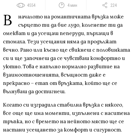
4554
4 мин
224
В
началото на романтичната връзка може
сърцето ти да бие лудо, коленете ти да
омекват и да усещаш пеперуди, пърхащи в
стомаха. Тези усещания няма да продължат
вечно. Рано или късно ще свикнеш с половинката
си и ще започнеш да се чувстваш комфортно и
уютно. Това е напълно нормално развитие на
взаимоотношенията, всъщност даже е
прекрасно – етап от връзката, който ще се
вълнуваш да достигнеш.
Когато си изградила стабилна връзка с някого,
все още ще има моменти, изпълнени с наситена
тръпка, но с времето на нейното място ще се
настани усещането за комфорт и сигурност.