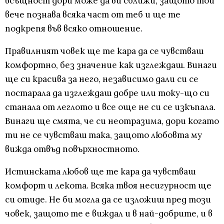
всъщност дори може да ви сближи, защото той
вече познава всяка част от теб и ще те
подкрепя във всяко отношение.
Правилният човек ще те кара да се чувстваш
комфортно, без значение как изглеждаш. Винаги
ще си красива за него, независимо дали си се
постарала да изглеждаш добре или току-що си
станала от леглото и все още не си се изкъпала.
Винаги ще смята, че си неотразима, дори когато
ти не се чувстваш така, защото любовта му
вижда отвъд повърхностното.
Истинската любов ще те кара да чувстваш
комфорт и лекота. Всяка твоя несигурност ще
си отиде. Не би могла да се изложиш пред този
човек, защото те е виждал и в най-добрите, и в