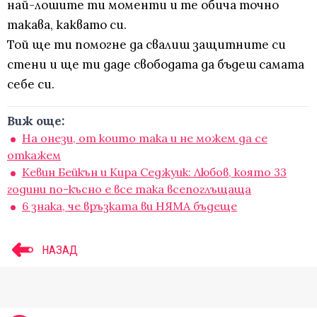
най-лошите ти моменти и те обича точно
такава, каквато си.
Той ще ти помогне да свалиш защитните си
стени и ще ти даде свободата да бъдеш самата
себе си.
Виж още:
На онези, от които така и не можем да се
откажем
Кевин Бейкън и Кира Седжуик: Любов, която 33
години по-късно е все така всепоглъщаща
6 знака, че връзката ви НЯМА бъдеще
НАЗАД