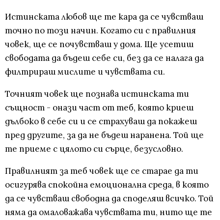
Истинската любов ще те кара да се чувстваш
точно по този начин. Когато си с правилния
човек, ще се почувстваш у дома. Ще усетиш
свободата да бъдеш себе си, без да се налага да
филтрираш мислите и чувствата си.
Точният човек ще познава истинската ти
същност - онази част от теб, която криеш
дълбоко в себе си и се страхуваш да покажеш
пред другите, за да не бъдеш наранена. Той ще
те приеме с цялото си сърце, безусловно.
Правилният за теб човек ще се старае да ти
осигурява спокойна емоционална среда, в която
да се чувстваш свободна да споделяш всичко. Той
няма да омаловажава чувствата ти, нито ще те