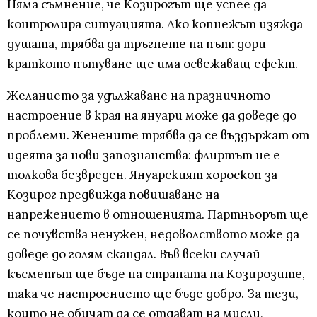
Няма съмнение, че Козирогът ще успее да
контролира ситуацията. Ако копнежът изяжда
душата, трябва да тръгнете на път: дори
краткото пътуване ще има освежаващ ефект.
Желанието за удължаване на празничното
настроение в края на януари може да доведе до
проблеми. Женените трябва да се въздържат от
идеята за нови запознанства: флиртът не е
толкова безвреден. Януарският хороскоп за
Козирог предвижда повишаване на
напрежението в отношенията. Партньорът ще
се почувства ненужен, недоволството може да
доведе до голям скандал. Във всеки случай
късметът ще бъде на страната на Козирозите,
така че настроението ще бъде добро. За тези,
които не обичат да се отдават на мисли,