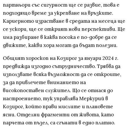
партньори със сигурност ще се развие, това е
подходящо време за укрепване на връзките.
Кариерното израстване в средата на месеца ще
се ускори, ще се открият нови перспективи. Ще
има разбиране в каква посока е по-добре да се
движите, какви хора могат да бъдат полезни.
Общият хороскоп на Козирог за януари 2024 г.
предвижда изгодно сътрудничество. Трябва да
използвате всяка възможност да се откроите,
за да привлечете вниманието на
високопоставен служител. Що се отнася до
настроението, тук управлява Меркурий в
Козирог, който прави мислите и плановете
ясни. Отделни фрагменти от живота, като
парчета от пъзел, са сгънати в едно платно.