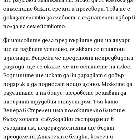
ще разхлаби хватката си. Може да се наложи да
отмените важни срещи и преговори. Това не е
доказателство за слабост, а съзнателен избор в
полза на семейството.
Финансовите дела през първите дни на януари
ще се развият успешно, очакват се приятни
изненади. Въпреки че предстоят непредвидени
разходи, ще се окаже, че ще останете на плюс.
Роднините ще искат да ви зарадват с добър
подарък и да поднесат нещо ценно. Можете да
разчитате и на бонус: шефовете решават да
насърчат трудовия ентусиазъм. Тъй като
Венера в Стрелец има положително влияние
върху хората, събуждайки състрадание в
сърцата им, недоразуменията ще бъдат
преодолени. Диалогът с близки, колеги и