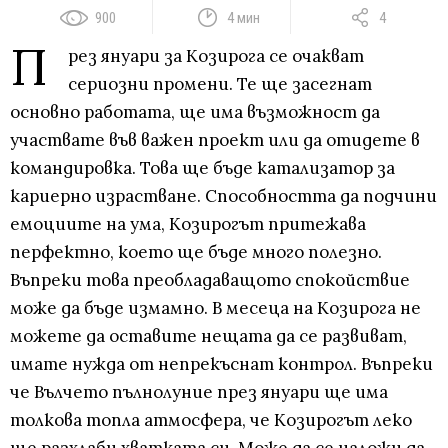
900
4 мин
4
П
рез януари за Козирога се очакват
сериозни промени. Те ще засегнат
основно работата, ще има възможност да
участвате във важен проект или да отидете в
командировка. Това ще бъде катализатор за
кариерно израстване. Способността да подчини
емоциите на ума, Козирогът притежава
перфектно, което ще бъде много полезно.
Въпреки това преобладаващото спокойствие
може да бъде измамно. В месеца на Козирога не
можете да оставите нещата да се развиват,
имате нужда от непрекъснат контрол. Въпреки
че Вълчето пълнолуние през януари ще има
толкова топла атмосфера, че Козирогът леко