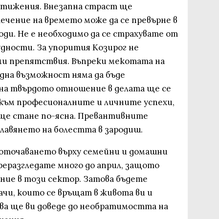
стижения. Внезапна страст ще
течение на времето може да се превърне в
ди. Не е необходимо да се страхувате от
удности. За упорития Козирог не
и препятствия. Въпреки мекотата на
една възможност няма да бъде
 на твърдото отношение в делата ще се
 към професионалните и личните успехи,
ще стане по-ясна. Превантивните
лавянето на болестта в зародиш.
оточаването върху семейни и домашни
преразгледате много до април, защото
ие в този сектор. Затова бъдете
ачи, които се връщат в живота ви и
ова ще ви доведе до необратимостта на