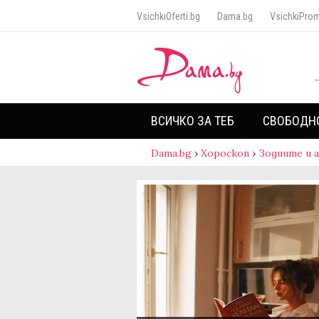
VsichkiOferti.bg
Dama.bg
VsichkiProm
ВСИЧКО ЗА ТЕБ
СВОБОДН
Dama.bg
›
Хороскоп
›
Зодиите и 