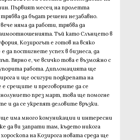
чин. Първият месец на пролетта
 трябва да бъдат решени незабавно.
ече няма да работи, трябва да
заимоотношенията. Тъй като Слънцето в
уфория, Козирогът е готов на всяко
е да постигнете успех в бизнеса, да
п. Вярно е, че всичко това е възможно с
 упорита работа. Дипломацията ще
ирога и ще осигури подкрепата на
 е срещите и преговорите да се
лнолунието през март, това ще помогне
е и да се укрепят деловите връзки.
 ще има много комуникации и интересни
же да ви запрати там, където никога
д хороскопа на Козирога новата среда ще