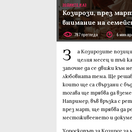
ЗОДИИТЕ И АЗ
Козирози, през мар
внимание на семей
787 прегледа
6 мин вр
З
а Козирозите позици
целия месец и тъй к
започне да се движи към н
любовната тема. Ще решава
които ще са свързани с бъ
тогава ще трябва да вземе
Например, във връзка с ре
през март, ще трябва да р
местоживеенето и докуме
Хороскопът за Козирог за м