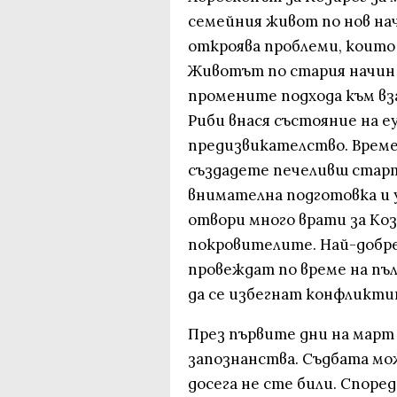
семейния живот по нов на
откроява проблеми, които
Животът по стария начин в
промените подхода към в
Риби внася състояние на е
предизвикателство. Време 
създадете печеливш стартъ
внимателна подготовка и
отвори много врати за Коз
покровителите. Най-добре
провеждат по време на пъ
да се избегнат конфликтит
През първите дни на март
запознанства. Съдбата мо
досега не сте били. Споре