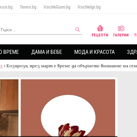
ocii.bg
Tennis.bg
VsichkiGumi.bg
VsichkiIgri.bg
РЕЦЕПТИ
ГАЛЕРИИ
Т
О ВРЕМЕ
ДАМА И БЕБЕ
МОДА И КРАСОТА
ЗДР
аз
›
Козирози, през март е време да обърнете внимание на с