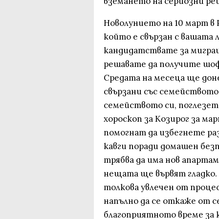
вземането на сериозни ре
Новолунието на 10 март в 
който е свързан с вашата 
кандидатствате за миграци
решавате да получите шоф
Средата на месеца ще дон
свързани със семейството.
семейството си, поглезет
хороскоп за Козирог за ма
помогнат да избегнете ра
кавги поради домашен безп
трябва да има нов апарта
нещата ще вървят гладко.
толкова увлечен от процес
напълно да се откаже от с
благоприятното време за 