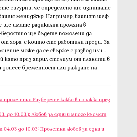
дете сигурни, че определено ще изпитате
 вашия мениджър. Например, вашият шеф
е ще имате радикална промяна в
-вероятно ще бъдете помолени да
от хора, с които сте работили преди. За
нение може да се свърже с развод или...
й като през април стелиум от планети в
а донесе бременност или раждане на
а пролетта: Разберете какво ви очаква през
3. до 10.03.): Любов за едни и много късмет
04.03 до 10.03: Пролетна любов за едни и