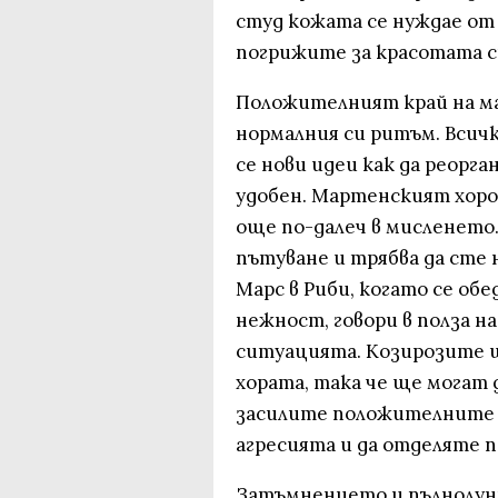
студ кожата се нуждае от 
погрижите за красотата с
Положителният край на ма
нормалния си ритъм. Всич
се нови идеи как да реорг
удобен. Мартенският хоро
още по-далеч в мисленето.
пътуване и трябва да сте
Марс в Риби, когато се об
нежност, говори в полза 
ситуацията. Козирозите 
хората, така че ще могат 
засилите положителните в
агресията и да отделяте 
Затъмнението и пълнолуни