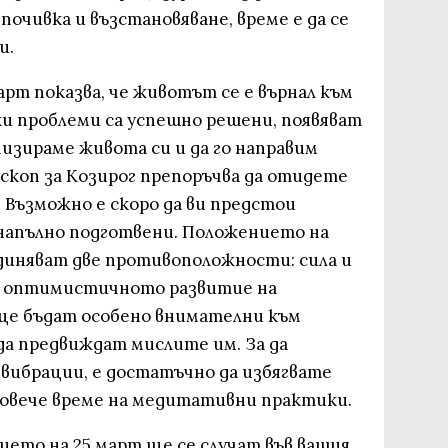
почивка и възстановяване, време е да се
и.
рт показва, че животът се е върнал към
ки проблеми са успешно решени, появяват
анизираме живота си и да го направим
скоп за Козирог препоръчва да отидете
 Възможно е скоро да ви предстои
 напълно подготвени. Положението на
единяват две противоположности: сила и
на оптимистичното развитие на
ще бъдат особено внимателни към
да предвиждат мислите им. За да
ибрации, е достатъчно да избягвате
повече време на медитативни практики.
ето на 25 март ще се случат във вашия