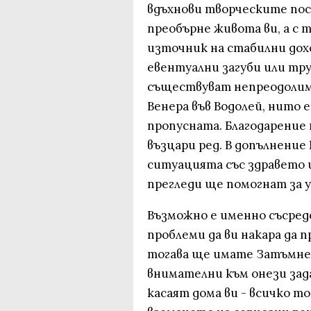
вдъхнови творческите по
преобърне живота ви, а с 
източник на стабилни дохо
евентуални загуби или тр
съществуват непреодолим
Венера във Водолей, нито 
пропусната. Благодарение
възцари ред. В допълнение
ситуацията със здравето 
прегледи ще помогнат за у
Възможно е именно съсред
проблеми да ви накара да 
тогава ще имате Затъмнен
внимателни към онези зад
касаят дома ви - всичко т