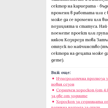
сектор на кариерата - бъ
промени в работата или с
може да се промени или ви
позицията и статуса. Най
поемете проект или група 
някои Козирози това Затъм
отпуск по майчинство (тъ
сектора на децата може д
дете).
Виж още:
Нумерологична прогноза з
новия сезон
Седмичен хороскоп (от 4.0
за две от зодиите
Хороскоп за седмицата от 
парична награда за други