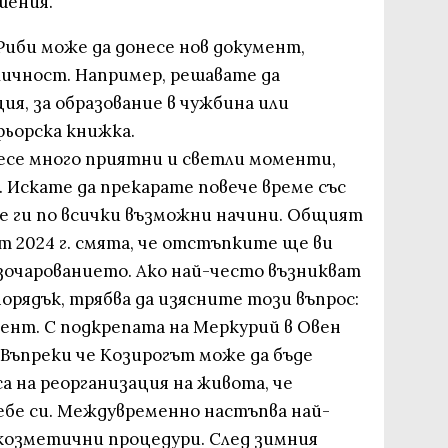
шения.
Риби може да донесе нов документ,
личност. Например, решавате да
я, за образование в чужбина или
ьорска книжка.
есе много приятни и светли моменти,
 Искате да прекарате повече време със
е ги по всички възможни начини. Общият
рт 2024 г. смята, че отстъпките ще ви
зочарованието. Ако най-често възникват
орядък, трябва да изясните този въпрос:
мент. С подкрепата на Меркурий в Овен
 Въпреки че Козирогът може да бъде
а на реорганизация на живота, че
ебе си. Междувременно настъпва най-
козметични процедури. След зимния