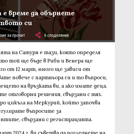
т е време да обърнете
ството си
еме за прочит
6 споделяния
ята на Сатурн е тази, която определя
ато той ще бъде в Риби и Венера ще
его от 12 март, много ще зависи от
те повече с партньора си и то въпроси,
дещето на връзката ви, а ако имате деца,
те отговорни решения, свързани с тях.
тро цикъла на Меркурий, който започва
егулирате въпросите за
нтите, свързани с регистрацията.
арт 2024 г. ви съветва да погледнете на