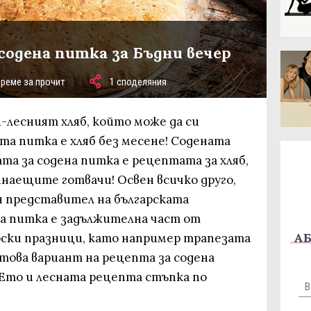
содена питка за Бъдни вечер
време за прочит
1 споделяния
-лесният хляб, който може да си
а питка е хляб без месене! Содената
ата за содена питка е рецептата за хляб,
инаещите готвачи! Освен всичко друго,
 представител на българската
та питка е задължителна част от
АБ
рски празници, като например трапезата
атова вариант на рецепта за содена
 Ето и лесната рецепта стъпка по