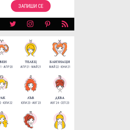
ЗАПИШИ СЕ
ВЕН
ТЕЛЕЦ
БЛИЗНАЦИ
1 - АПР 20
АПР 21 - МАЙ 21
МАЙ 22 - ЮНИ 21
РАК
ЛЪВ
ДЕВА
 - ЮЛИ 22
ЮЛИ 23 - АВГ 23
АВГ 24 - СЕП 23