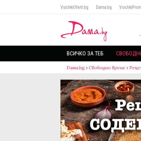
VsichkiOferti.bg
Dama.bg
VsichkiProm
ВСИЧКО ЗА ТЕБ
СВОБОДН
Dama.bg
›
Свободно време
›
Реце