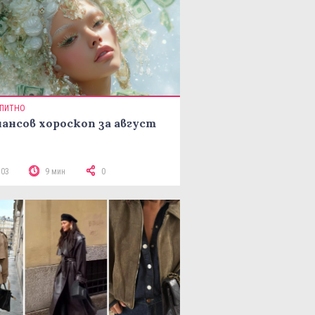
ПИТНО
ансов хороскоп за август
503
9 мин
0