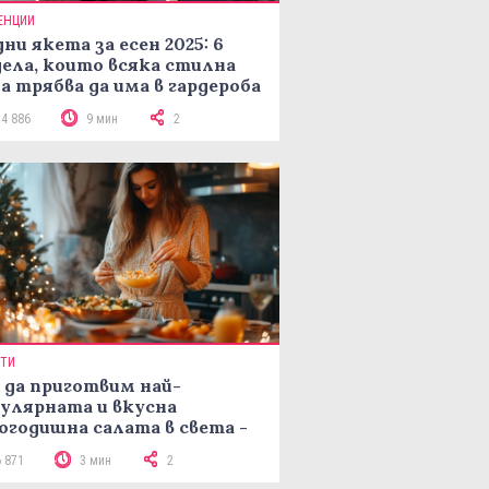
ЕНЦИИ
ни якета за есен 2025: 6
ела, които всяка стилна
а трябва да има в гардероба
14 886
9 мин
2
ПТИ
 да приготвим най-
улярната и вкусна
огодишна салата в света -
епта Мимоза
6 871
3 мин
2