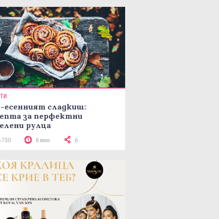
ПТИ
-есенният сладкиш:
епта за перфектни
елени рулца
6 730
6 мин
6