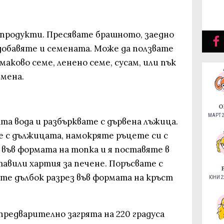
 продукти. Пресявате брашното, заедно
, добавяте и семената. Може да ползвате
аково семе, ленено семе, сусам, или пък
мена.
О
МАРТ 2
ата вода и разбърквате с дървена лъжица.
е с дължицата, намокряте ръцете си с
във формата на топка и я поставяте в
тавили хартия за печене. Поръсвате с
те дълбок разрез във формата на кръст
ЮНИ 22
редварително загрята на 220 градуса