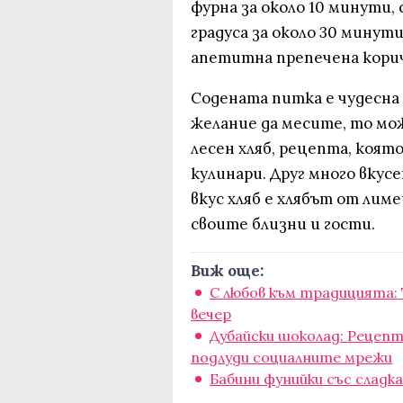
фурна за около 10 минути,
градуса за около 30 минут
апетитна препечена корич
Содената питка е чудесна 
желание да месите, то мо
лесен хляб, рецепта, коят
кулинари. Друг много вкус
вкус хляб е хлябът от лим
своите близни и гости.
Виж още:
С любов към традицията: 
вечер
Дубайски шоколад: Рецеп
подлуди социалните мрежи
Бабини фунийки със сладк