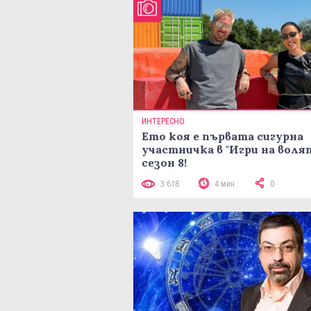
ИНТЕРЕСНО
Ето коя е първата сигурна
участничка в "Игри на воля
сезон 8!
3 618
4 мин
0