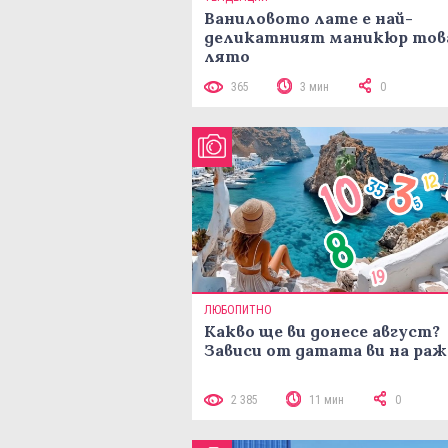
Ваниловото лате е най-
деликатният маникюр тов
лято
365
3 мин
0
ЛЮБОПИТНО
Какво ще ви донесе август?
Зависи от датата ви на ра
2 385
11 мин
0