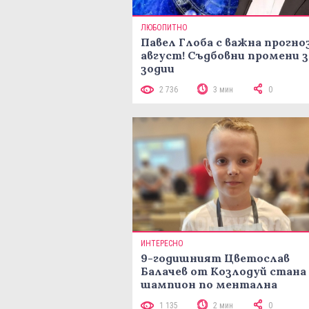
ЛЮБОПИТНО
Павел Глоба с важна прогноз
август! Съдбовни промени з
зодии
2 736
3 мин
0
ИНТЕРЕСНО
9-годишният Цветослав
Балачев от Козлодуй стана
шампион по ментална
аритметика с 320 задачи за
1 135
2 мин
0