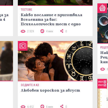
ТЕСТОВЕ
а за
Какво послание е приготвила
а 4
Вселената за вас:
Психологически тест с едно
кликване
2 329
4 мин
0
РЕЦЕ
Най
Рец
кан
ЗОДИИТЕ И АЗ
Любовен хороскоп за август
 10
6 412
6 мин
0