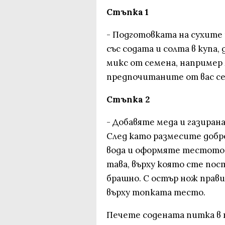
Стъпка 1
- Подготовката на сухите
със содата и солта в купа
микс от семена, например м
предпочитаните от вас се
Стъпка 2
- Добавяте меда и газиран
След като размесите добр
вода и оформяте тестото 
тава, върху която сте пос
брашно. С остър нож прави
върху топката тесто.
Печете содената питка в п