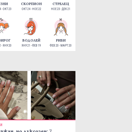
ЕЗНИ
СКОРПИОН
СТРЕЛЕЦ
 - ОКТ 23
ОКТ 24 - НОЕ 22
НОЕ 23 - ДЕК 21
ЗИРОГ
ВОДОЛЕЙ
РИБИ
 - ЯНУ 20
ЯНУ 21 - ФЕВ 19
ФЕВ 20 - МАРТ 20
ТИ
ржан, но луксозен: 7