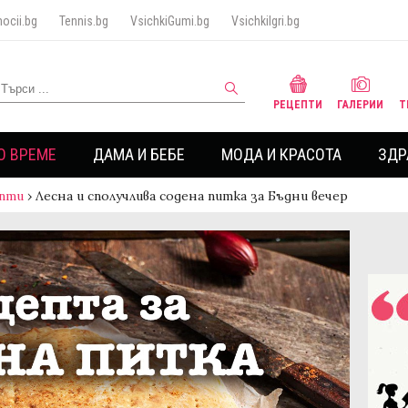
ocii.bg
Tennis.bg
VsichkiGumi.bg
VsichkiIgri.bg
РЕЦЕПТИ
ГАЛЕРИИ
Т
О ВРЕМЕ
ДАМА И БЕБЕ
МОДА И КРАСОТА
ЗДР
пти
›
Лесна и сполучлива содена питка за Бъдни вечер