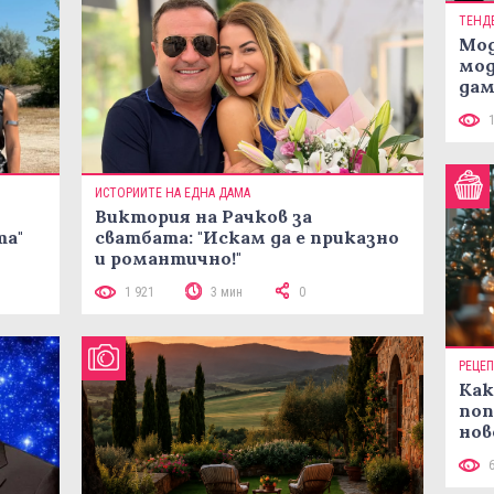
ТЕНД
Мод
мод
дам
си
ИСТОРИИТЕ НА ЕДНА ДАМА
Виктория на Рачков за
та"
сватбата: "Искам да е приказно
и романтично!"
1 921
3 мин
0
РЕЦЕ
Как
поп
нов
рец