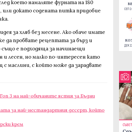
 след което намаляте фурната на 180
В
и, или докато содената питка придобие
СЕП 24
ка.
идея за хляб без месене. Ако обаче имате
же да пробвате рецептата за бърз и
КО
ДЕК 22
о също е подходяща за начинаещи
ен и лесен, но малко по-интересен като
ец с маслини, с който може да зарадвате
Топ 3 на най-обичаните ястия за Бъдни
тата за най-нестандартния десерт, който
арски крем
СЪВЕ
Сдъ