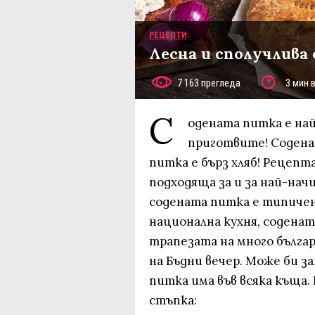
РЕЦЕПТИ
Лесна и сполучлива 
7 163 прегледа
3 мин 
С
одената питка е най
приготвите! Соденат
питка е бърз хляб! Рецепт
подходяща за и за най-нач
содената питка е типичен
национална кухня, содена
трапезата на много бълга
на Бъдни вечер. Може би з
питка има във всяка къща.
стъпка: