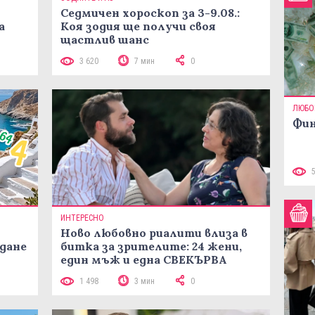
Седмичен хороскоп за 3-9.08.:
а
Коя зодия ще получи своя
щастлив шанс
3 620
7 мин
0
ЛЮБО
Фин
ИНТЕРЕСНО
Ново любовно риалити влиза в
жданe
битка за зрителите: 24 жени,
един мъж и една СВЕКЪРВА
1 498
3 мин
0