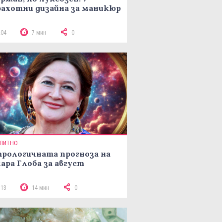
ахотни дизайна за маникюр
204
7 мин
0
ПИТНО
рологичната прогноза на
ара Глоба за август
313
14 мин
0