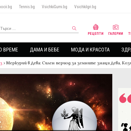
ocii.bg
Tennis.bg
VsichkiGumi.bg
VsichkiIgri.bg
РЕЦЕПТИ
ГАЛЕРИИ
Т
О ВРЕМЕ
ДАМА И БЕБЕ
МОДА И КРАСОТА
ЗДР
аз
›
Меркурий в Дева: Силен период за земните знаци Дева, Ко