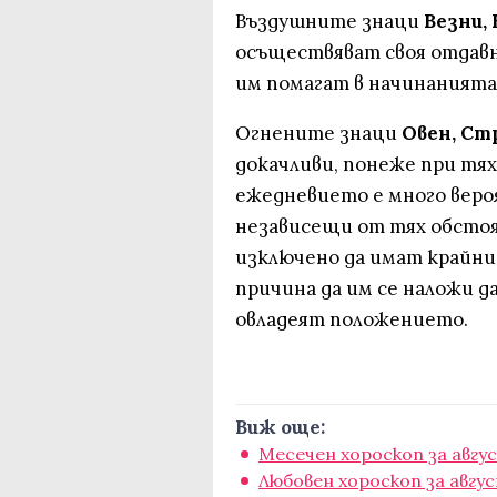
Въздушните знаци
Везни,
осъществяват своя отдавн
им помагат в начинанията 
Огнените знаци
Овен, Ст
докачливи, понеже при тя
ежедневието е много веро
независещи от тях обстоя
изключено да имат крайни 
причина да им се наложи д
овладеят положението.
Виж още:
Месечен хороскоп за авгу
Любовен хороскоп за авгу