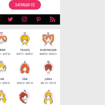
ЗАПИШИ СЕ
ВЕН
ТЕЛЕЦ
БЛИЗНАЦИ
1 - АПР 20
АПР 21 - МАЙ 21
МАЙ 22 - ЮНИ 21
РАК
ЛЪВ
ДЕВА
 - ЮЛИ 22
ЮЛИ 23 - АВГ 23
АВГ 24 - СЕП 23