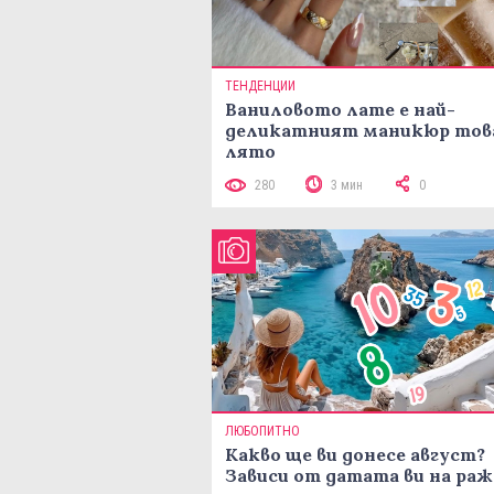
ТЕНДЕНЦИИ
Ваниловото лате е най-
деликатният маникюр тов
лято
280
3 мин
0
ЛЮБОПИТНО
Какво ще ви донесе август?
Зависи от датата ви на ра