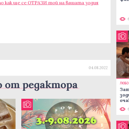
то как ще се ОТРАЗИ той на вашата зодия
04.08.2022
о от редактора
ЛЮБО
Зат
зод
оча