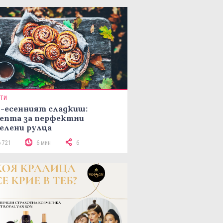
ПТИ
-есенният сладкиш:
епта за перфектни
елени рулца
6 721
6 мин
6