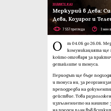
ЗОДИИТЕ И АЗ
Меркурий в Дева: С
Дева, Козирог и Теле
7 557 прегледа
3 мин 
О
т 04.08 до 26.08. М
комуникацията ще пр
който отговаря за практ
детайлите и тонуса.
Периодът ще бъде подходя
и тонуса ни, за реорганиз
преподредба на документи
действие. Това разположе
изпълнението на нашите 
на преден план във всички