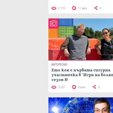
2 115
11 мин
0
ИНТЕРЕСНО
Ето коя е първата сигурна
участничка в "Игри на воля
сезон 8!
3 507
4 мин
0