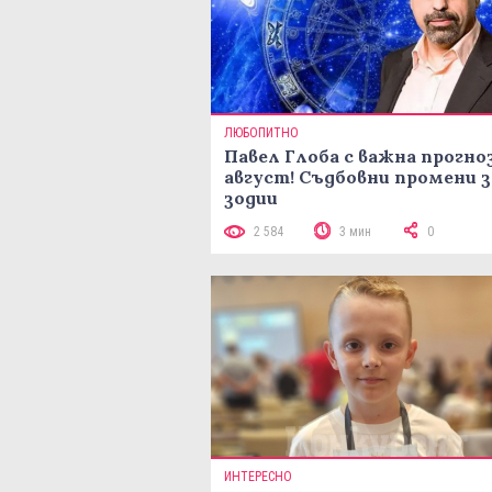
ЛЮБОПИТНО
Павел Глоба с важна прогноз
август! Съдбовни промени з
зодии
2 584
3 мин
0
ИНТЕРЕСНО