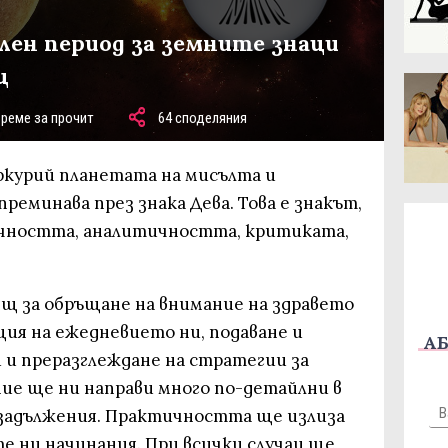
илен период за земните знаци
ц
време за прочит
64 споделяния
еркурий планетата на мисълта и
еминава през знака Дева. Това е знакът,
ичността, аналитичността, критиката,
щ за обръщане на внимание на здравето
ация на ежедневието ни, подаване и
АБ
 и преразглеждане на стратегии за
ние ще ни направи много по-детайлни в
задължения. Практичността ще излиза
те ни начинания. При всички случаи ще