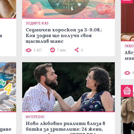
ЗОДИИТЕ И АЗ
Седмичен хороскоп за 3-9.08.:
а
Коя зодия ще получи своя
щастлив шанс
ЛЮБО
3 427
7 мин
0
Авг
мин
ИНТЕРЕСНО
Ново любовно риалити влиза в
жданe
битка за зрителите: 24 жени,