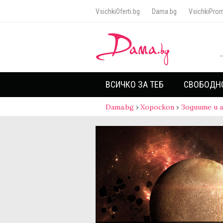
VsichkiOferti.bg
Dama.bg
VsichkiProm
ВСИЧКО ЗА ТЕБ
СВОБОДН
Dama.bg
›
Хороскоп
›
Зодиите и 