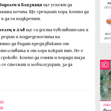
В
 Водолеи и Близнаци
ще успеят да
СЕП 24
ашна мечта. Ще срещнат хора, които да
и да ги подкрепят.
релец и Лъв
ще са доста чувствителни и
КО
х редът и подредеността на
ДЕК 22
ятно да бъдат предизвикани от
телствата и от хора покрай тях. Не е
срокове, които да гонят и поради тази
а се стегнат и мобилизират, за да
ст
ЛЮБО
ст
Фин