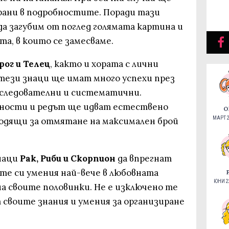
ани в подробностите. Поради тази
а загубим от поглед голямата картина и
а, в които се замесваме.
рог и Телец
, както и хората с лични
тези знаци ще имат много успехи през
последователни и систематични.
ности и редът ще идват естествено
О
МАРТ 2
ходящи за отмятане на максимален брой
наци
Рак, Риби и Скорпион
да впрегнат
е си умения най-вече в любовната
ЮНИ 22
а своите половинки. Не е изключено те
т своите знания и умения за организиране