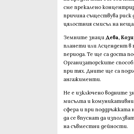
сме прекалено концентрир
причина съществува риск д
цялостния смисъл на нещат
Земните знаци
Дева, Кози
планети или Асцендент в 
периода. Те ще са доста 
Организаторските способ
при тях. Дните ще са под
ангажименти.
Не е изключено водните з
мисълта и комуникативнит
сфера и при поддръжката н
да се впуснат да използва
на съвместни дейности.