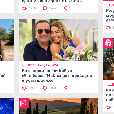
един мъж и една СВЕКЪРВА
ТЕНД
1 459
3 мин
0
Мод
мод
дам
си
ИСТОРИИТЕ НА ЕДНА ДАМА
Виктория на Рачков за
та"
сватбата: "Искам да е приказно
и романтично!"
РЕЦЕ
1 902
3 мин
0
Как
поп
нов
рец