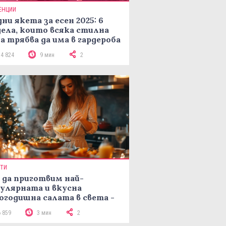
ЕНЦИИ
ни якета за есен 2025: 6
ела, които всяка стилна
а трябва да има в гардероба
14 824
9 мин
2
ПТИ
 да приготвим най-
улярната и вкусна
огодишна салата в света -
епта Мимоза
6 859
3 мин
2