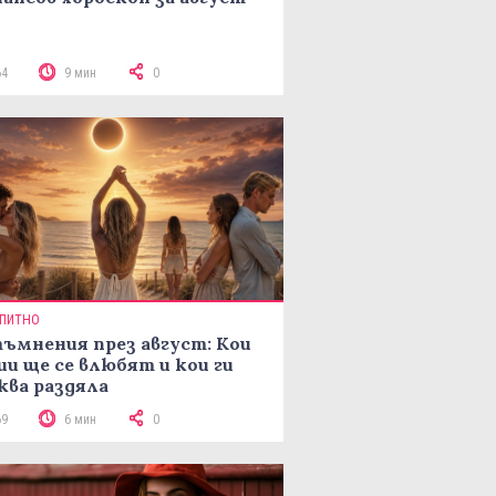
64
9 мин
0
ПИТНО
ъмнения през август: Кои
ии ще се влюбят и кои ги
ква раздяла
69
6 мин
0