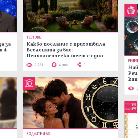
ТЕСТОВЕ
а за
Какво послание е приготвила
а 4
Вселената за вас:
Психологически тест с едно
кликване
РЕЦЕ
2 234
4 мин
0
Най
Рец
кан
ЗОДИИТЕ И АЗ