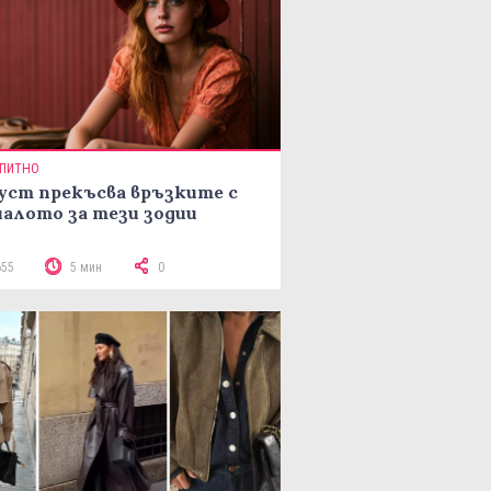
ПИТНО
уст прекъсва връзките с
алото за тези зодии
655
5 мин
0