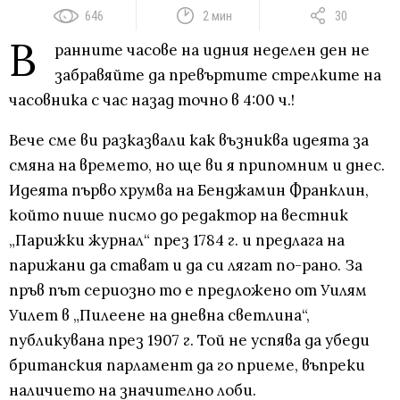
646
2 мин
30
В
ранните часове на идния неделен ден не
забравяйте да превъртите стрелките на
часовника с час назад точно в 4:00 ч.!
Вече сме ви разказвали как възниква идеята за
смяна на времето, но ще ви я припомним и днес.
Идеята първо хрумва на Бенджамин Франклин,
който пише писмо до редактор на вестник
„Парижки журнал“ през 1784 г. и предлага на
парижани да стават и да си лягат по-рано. За
пръв път сериозно то е предложено от Уилям
Уилет в „Пилеене на дневна светлина“,
публикувана през 1907 г. Той не успява да убеди
британския парламент да го приеме, въпреки
наличието на значително лоби.