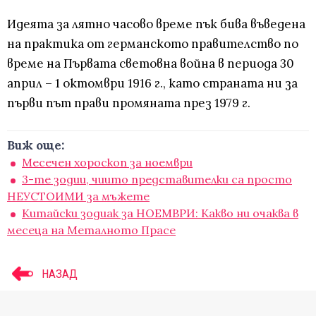
Идеята за лятно часово време пък бива въведена
на практика от германското правителство по
време на Първата световна война в периода 30
април – 1 октомври 1916 г., като страната ни за
първи път прави промяната през 1979 г.
Виж още:
Месечен хороскоп за ноември
3-те зодии, чиито представителки са просто
НЕУСТОИМИ за мъжете
Китайски зодиак за НОЕМВРИ: Какво ни очаква в
месеца на Металното Прасе
НАЗАД