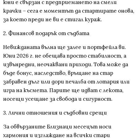
юни е свързан с предприемането на смели
крачки – сега е моментът да стартирате онова,
за което преди не ви е стигал кураж.
2. Финансов подарък от съдбата
Невижданата вълна ще залее и портфейла ви.
Юни 2026 г. не обещава просто стабилност, а
извънредни, неочаквани приходи. Това може да
бъде бонус, наследство, връщане на стар
забравен дълг или дори печалба от лотария или
игра на късмета. Парите ще идват с лекота,
носещи усещане за свобода и сигурност.
3. Лични отношения и съдбовни срещи
За обвързаните Близнаци месецът носи
хармония и изглаждане на всички стари