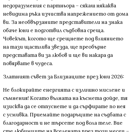
недоразумения с партньора – сякаш някаква
невидима ръка изчиства напрежението от дома
ви. За необвързаните представители на знака
обаче юни е подготвил съдбовна среща.
Човекът, когото ще срещнете под влиянието
на тази щастлива звезда, ще преобърне
представата ви за любов и ще ви накара да
повярвате в чудеса.
Златният съвет за Близнаците през юни 2026:
Не блокирайте енергията с излишно мислене и
съмнения! Когато вълната на късмета дойде, тя
изисква да се отпуснете и да сърфирате по нея
с усмивка. Приемайте подаръците на съдбата с
благодарност и не търсете под вола теле. Вие
сте любимците на Вселената през този месец –