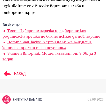
изживейте го с високо вдигната глава и
отворено сърце!
Виж още:
Тест: Изберете играчка и разберете коя
родителска грешка не бихте искали да повторите
Петте най-важни черти на мъжа Близнаци,
които го правят така неустоим
Златен Вторник: Мощен късмет от 9.06. за 3
зодии
НАЗАД
09.06.2026
ЕКИПЪТ НА DAMA.BG