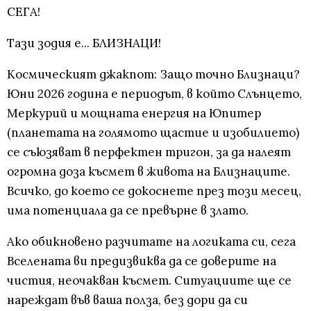
СЕГА!
Тази зодия е... БЛИЗНАЦИ!
Космическият джакпот: Защо точно Близнаци?
Юни 2026 година е периодът, в който Слънцето,
Меркурий и мощната енергия на Юпитер
(планетата на голямото щастие и изобилието)
се съюзяват в перфектен тригон, за да налеят
огромна доза късмет в живота на Близнаците.
Всичко, до което се докоснете през този месец,
има потенциала да се превърне в злато.
Ако обикновено разчитате на логиката си, сега
Вселената ви предизвиква да се доверите на
чистия, неочакван късмет. Ситуациите ще се
нареждат във ваша полза, без дори да си