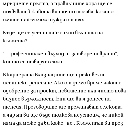
мръднете пръста, а правилните хора ще се
появяват в живота ви точно тогава, когато
имате най-голяма нужда от тях.
Къде ще се усети най-силно вълната на
късмета?
1. Професионален възход и „затворени врати“,
които се отварят сами
В кариерата Близнаците ще преживеят
истински ренесанс. Ако от дълго време чакате
одобрение за проект, повишение или чисто нова
бизнес възможност, юни ще ви я донесе на
тепсия. Преговорите ще преминават с лекота,
а чарът ви ще бъде толкова неустоим, че никой
няма да може да ви каже „не“. Късметът ви през