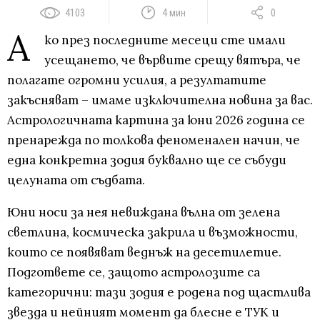
4103
4 мин
0
А
ко през последните месеци сте имали
усещането, че вървите срещу вятъра, че
полагате огромни усилия, а резултатите
закъсняват – имаме изключителна новина за вас.
Астрологичната картина за юни 2026 година се
пренарежда по толкова феноменален начин, че
една конкретна зодия буквално ще се събуди
целуната от съдбата.
Юни носи за нея невиждана вълна от зелена
светлина, космическа закрила и възможности,
които се появяват веднъж на десетилетие.
Подгответе се, защото астролозите са
категорични: тази зодия е родена под щастлива
звезда и нейният момент да блесне е ТУК и