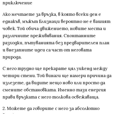
приключение
Ако мечтаете за връзка, в която всеки ден е
еднакъв, мъжът Близнаци вероятно не е вашият
човек. Той обича движението, новите места и
различните преживявания. Спонтанните
разходки, пътуванията без предварителен план
и внезапните идеи са част от неговата
природа.
С него трудно ще прекарате цял уикенд между
четири стени. Той винаги ще намери причина да
излезете, да видите нещо ново или просто да
смените обстановката. Именно тази енергия
прави връзката с него толкова освежаваща.
2. Можете да говорите с него за абсолютно