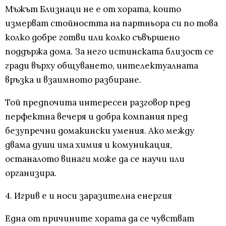
Мъжът Близнаци не е от хората, които
измерват стойността на партньора си по това
колко добре готви или колко съвършено
поддържа дома. За него истинската близост се
гради върху общуването, интелектуалната
връзка и взаимното разбиране.
Той предпочита интересен разговор пред
перфектна вечеря и добра компания пред
безупречни домакински умения. Ако между
двама души има химия и комуникация,
останалото винаги може да се научи или
организира.
4. Игрив е и носи заразителна енергия
Една от причините хората да се чувстват