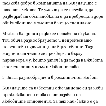
толкова добре в компанията на Близнаците е
тяхната лекота. Те умеят да се шегуват, да
разведряват обстановката и да превръщат дори
обикновените моменти в нещо специално.
Мъжът Близнаци рядко се оставя на скуката.
Той обича разнообразието и непрекъснато
търси нови източници на вдъхновение. Тази
жизненост често се прехвърля и върху
партньора му, който започва да гледа на живота
с повече оптимизъм и любопитство.
5. Внася разнообразие и в романтичния живот
Близнаците са известни с желанието си за нови
преживявания и това се отразява и на
любовните отношения. За тях най-важно е да