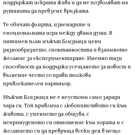
поддържат искрата жива и да не позволяват на
рутината да превземе връзката.
Те обичат флирта, изненадите и
емоционалната игра между двама души. В
интимен план мъжът Близнаци цени
разнообразието, спонтанността и взаимното
желание за експериментиране. Именно тази
способност да поддържа усещането за новост и
вълнение често го прави толкова
привлекателен партньор.
Мъжът Близнаци не е неустоим само заради
чара си. Той привлича с любопитството си към
живота, с умението да общува, с
непринуденото си отношение към хората и с
желанието си да превръща всеки ден в нещо