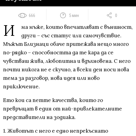
666
5 мин
0
И
ма мъже, които впечатляват с външност,
други – със статус или самочувствие.
Мъжът Близнаци обаче притежава нещо много
по-рядко – способността да те кара да се
чувстваш жива, любопитна и вдъхновена. С него
почти никога не е скучно, а всеки ден носи нова
тема за разговор, нова идея или ново
приключение.
Ето кои са петте качества, които го
превръщат в един от най-привлекателните
представители на зодиака.
1. Животът с него е едно непрекъснато