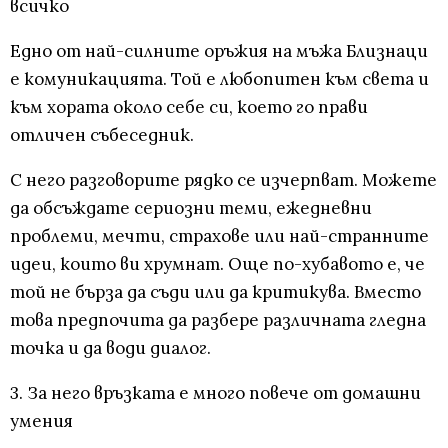
всичко
Едно от най-силните оръжия на мъжа Близнаци
е комуникацията. Той е любопитен към света и
към хората около себе си, което го прави
отличен събеседник.
С него разговорите рядко се изчерпват. Можете
да обсъждате сериозни теми, ежедневни
проблеми, мечти, страхове или най-странните
идеи, които ви хрумнат. Още по-хубавото е, че
той не бърза да съди или да критикува. Вместо
това предпочита да разбере различната гледна
точка и да води диалог.
3. За него връзката е много повече от домашни
умения