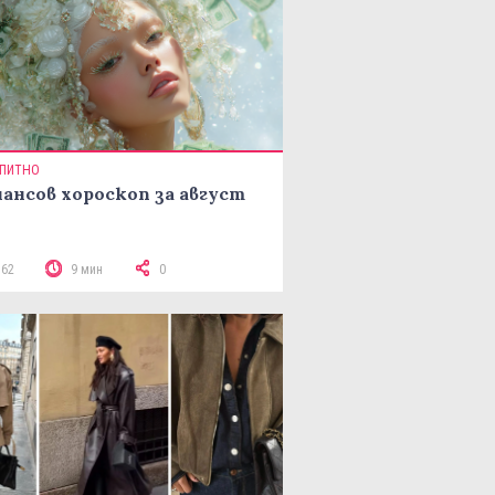
ПИТНО
ансов хороскоп за август
362
9 мин
0