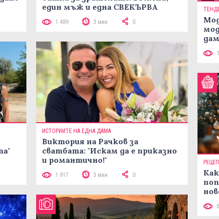
един мъж и една СВЕКЪРВА
ТЕНД
Мод
1 489
3 мин
0
мод
дам
си
ИСТОРИИТЕ НА ЕДНА ДАМА
Виктория на Рачков за
та"
сватбата: "Искам да е приказно
и романтично!"
РЕЦЕ
Как
1 917
3 мин
0
поп
нов
рец