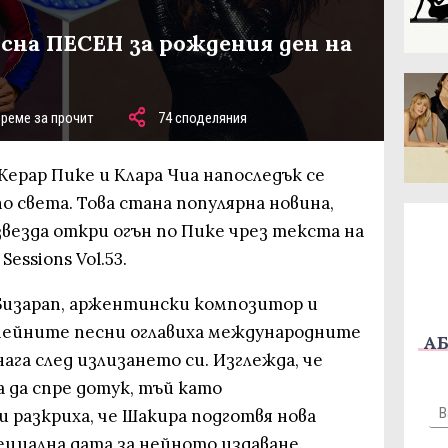
усна ПЕСЕН за рождения ден на
време за прочит
74 споделяния
Жерар Пике и Клара Чиа напоследък се
о света. Това стана популярна новина,
везда откри огън по Пике чрез текста на
essions Vol.53.
Бизарап, аржентински композитор и
нейните песни оглавиха международните
АБ
га след излизането си. Изглежда, че
 да спре дотук, тъй като
разкриха, че Шакира подготвя нова
пециална дата за нейното издаване.