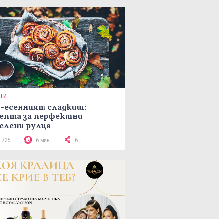
ПТИ
-есенният сладкиш:
епта за перфектни
елени рулца
6 725
6 мин
6