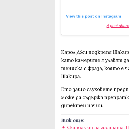
View this post on Instagram
A post shar
Карол Джи подкрепя Шакира 
като камерите я улавят да
тениска с фраза, която е 
Шакира.
Ето защо слуховете предп
може да съдържа препратк
директен начин.
Виж още:
Скандалът на годината: Щ