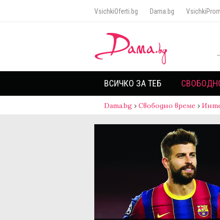
VsichkiOferti.bg
Dama.bg
VsichkiProm
ВСИЧКО ЗА ТЕБ
СВОБОДН
Dama.bg
›
Свободно време
›
Инт