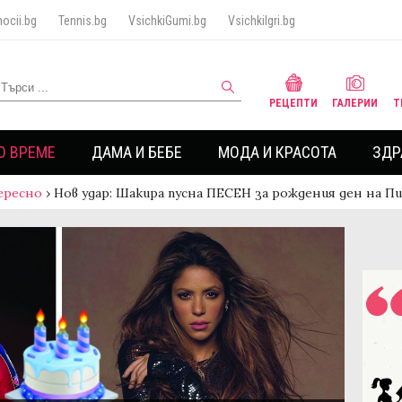
ocii.bg
Tennis.bg
VsichkiGumi.bg
VsichkiIgri.bg
РЕЦЕПТИ
ГАЛЕРИИ
Т
О ВРЕМЕ
ДАМА И БЕБЕ
МОДА И КРАСОТА
ЗДР
ересно
›
Нов удар: Шакира пусна ПЕСЕН за рождения ден на П