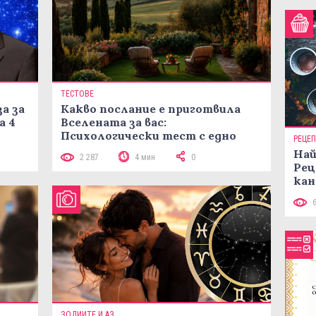
ТЕСТОВЕ
а за
Какво послание е приготвила
а 4
Вселената за вас:
Психологически тест с едно
РЕЦЕ
кликване
Най
2 287
4 мин
0
Рец
кан
ЗОДИИТЕ И АЗ