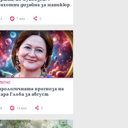
ахотни дизайна за маникюр
44
7 мин
0
ПИТНО
рологичната прогноза на
ара Глоба за август
68
14 мин
0