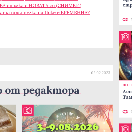
стр
РВА снимка с НОВАТА си (СНИМКИ)
та приятелка на Пике е БРЕМЕННА?
02.02.2023
ЛЮБО
о от редактора
Аст
Там