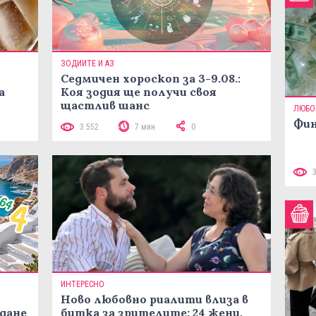
ЗОДИИТЕ И АЗ
Седмичен хороскоп за 3-9.08.:
а
Коя зодия ще получи своя
щастлив шанс
ЛЮБО
Фин
3 552
7 мин
0
ИНТЕРЕСНО
Ново любовно риалити влиза в
жданe
битка за зрителите: 24 жени,