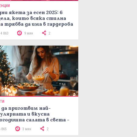
ЕНЦИИ
ни якета за есен 2025: 6
ела, които всяка стилна
а трябва да има в гардероба
14 863
9 мин
2
ПТИ
 да приготвим най-
улярната и вкусна
огодишна салата в света -
епта Мимоза
6 865
3 мин
2