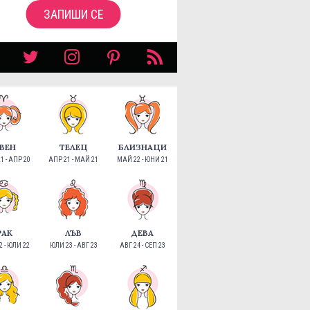
ЗАПИШИ СЕ
ВЕН
ТЕЛЕЦ
БЛИЗНАЦИ
1 - АПР 20
АПР 21 - МАЙ 21
МАЙ 22 - ЮНИ 21
РАК
ЛЪВ
ДЕВА
 - ЮЛИ 22
ЮЛИ 23 - АВГ 23
АВГ 24 - СЕП 23