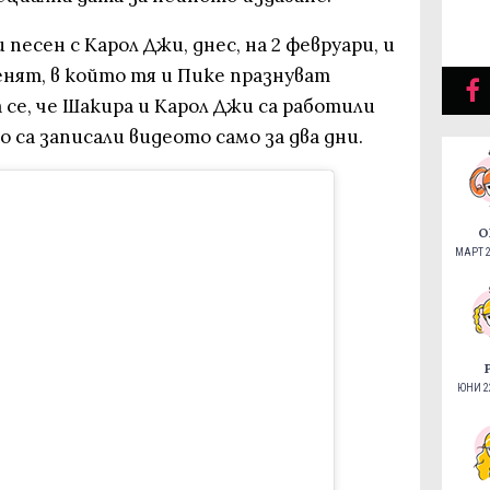
песен с Карол Джи, днес, на 2 февруари, и
денят, в който тя и Пике празнуват
 се, че Шакира и Карол Джи са работили
о са записали видеото само за два дни.
О
МАРТ 2
ЮНИ 22