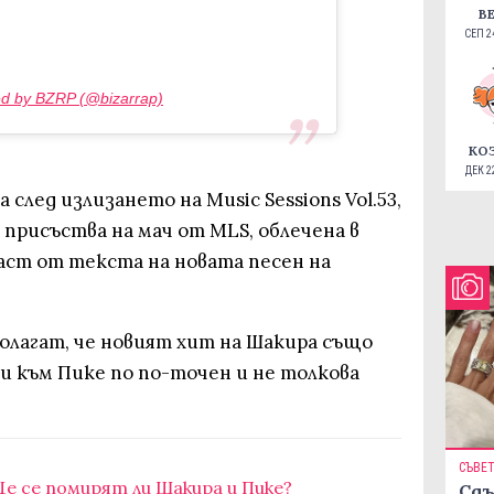
В
СЕП 24
ed by BZRP (@bizarrap)
КО
ДЕК 22
след излизането на Music Sessions Vol.53,
 присъства на мач от MLS, облечена в
част от текста на новата песен на
олагат, че новият хит на Шакира също
и към Пике по по-точен и не толкова
СЪВЕ
е се помирят ли Шакира и Пике?
Сдъ