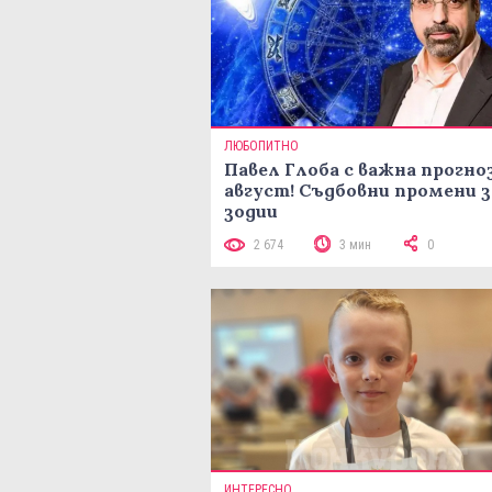
ЛЮБОПИТНО
Павел Глоба с важна прогноз
август! Съдбовни промени з
зодии
2 674
3 мин
0
ИНТЕРЕСНО