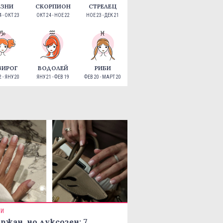
ЕЗНИ
СКОРПИОН
СТРЕЛЕЦ
 - ОКТ 23
ОКТ 24 - НОЕ 22
НОЕ 23 - ДЕК 21
ЗИРОГ
ВОДОЛЕЙ
РИБИ
 - ЯНУ 20
ЯНУ 21 - ФЕВ 19
ФЕВ 20 - МАРТ 20
ТИ
ржан, но луксозен: 7