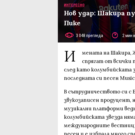
ИНТЕРЕСНО
Нов удар: Шакира п
Пике
3 048 прегледа
2 мин 
И
мената на Шакира, 
спрягат от всички п
след като колумбийската з
последната си песен Music S
В сътрудничеството си с 
звукозаписен продуцент, 
музикални платформи ведна
колумбийската звезда няма
международните вестници 
песен и е избрала много с