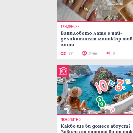
ТЕНДЕНЦИИ
Ваниловото лате е най-
деликатният маникюр тов
лято
331
3 мин
0
ЛЮБОПИТНО
Какво ще ви донесе август?
Зависи от датата ви на ра