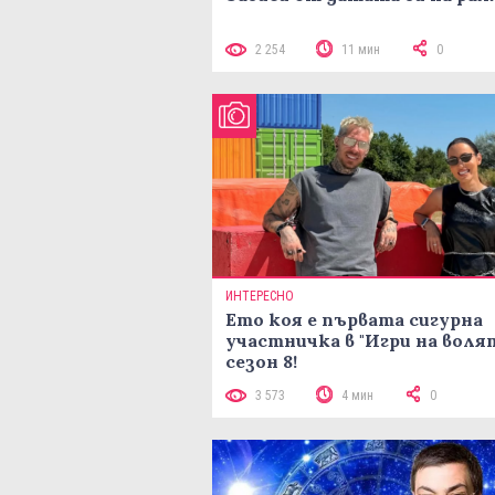
2 254
11 мин
0
ИНТЕРЕСНО
Ето коя е първата сигурна
участничка в "Игри на воля
сезон 8!
3 573
4 мин
0