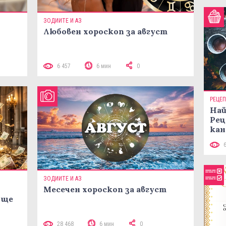
ЗОДИИТЕ И АЗ
Любовен хороскоп за август
 10
6 457
6 мин
0
РЕЦЕ
Най
Рец
кан
ЗОДИИТЕ И АЗ
Месечен хороскоп за август
 ще
28 468
6 мин
0