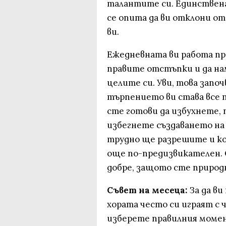
талантите си. Единственат
се опита да ви отклони от
ви.
Ежедневната ви работа про
правите отстъпки и да на
целите си. Уви, това започ
търпението ви става все п
сте готови да избухнете, 
избегнете създаването н
трудно ще разрешите и ко
още по-предизвикателен. 
добре, защото сте природ
Съвет на месеца:
За да ви
хората често си играят с
изберете правилния момен