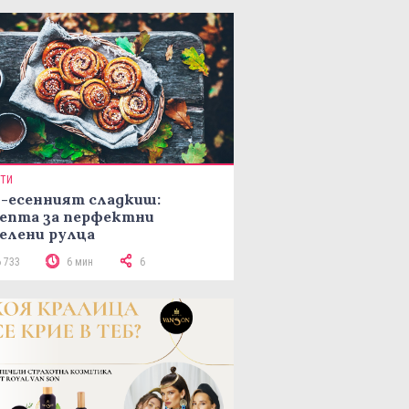
ПТИ
-есенният сладкиш:
епта за перфектни
елени рулца
6 733
6 мин
6