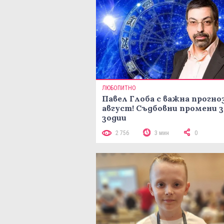
ЛЮБОПИТНО
Павел Глоба с важна прогноз
август! Съдбовни промени з
зодии
2 756
3 мин
0