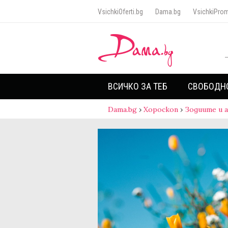
VsichkiOferti.bg
Dama.bg
VsichkiProm
ВСИЧКО ЗА ТЕБ
СВОБОДН
Dama.bg
›
Хороскоп
›
Зодиите и 