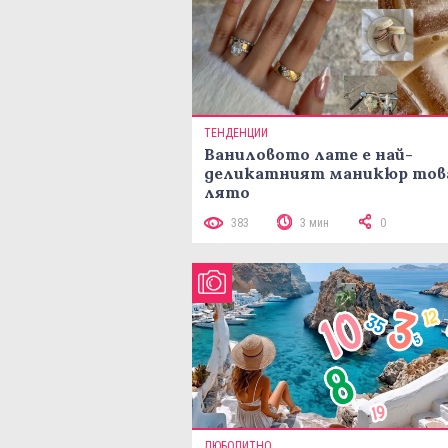
ТЕНДЕНЦИИ
Ваниловото лате е най-
деликатният маникюр тов
лято
383
3 мин
0
ЛЮБОПИТНО