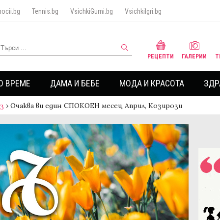
ocii.bg
Tennis.bg
VsichkiGumi.bg
VsichkiIgri.bg
РЕЦЕПТИ
ГАЛЕРИИ
Т
О ВРЕМЕ
ДАМА И БЕБЕ
МОДА И КРАСОТА
ЗДР
аз
›
Очаква ви един СПОКОЕН месец Април, Козирози