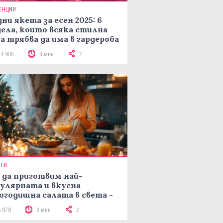
ЕНЦИИ
ни якета за есен 2025: 6
ела, които всяка стилна
а трябва да има в гардероба
14 905
9 мин
2
ПТИ
 да приготвим най-
улярната и вкусна
огодишна салата в света -
епта Мимоза
6 878
3 мин
2