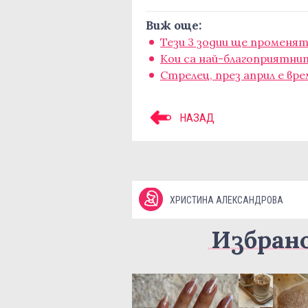
Виж още:
Тези 3 зодии ще променят
Кои са най-благоприятните
Стрелец, през април е вр
НАЗАД
ХРИСТИНА АЛЕКСАНДРОВА
Избран