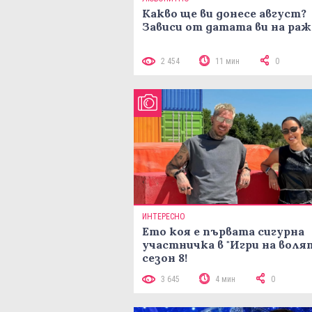
Какво ще ви донесе август?
Зависи от датата ви на ра
2 454
11 мин
0
ИНТЕРЕСНО
Ето коя е първата сигурна
участничка в "Игри на воля
сезон 8!
3 645
4 мин
0