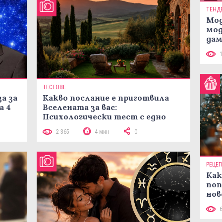
ТЕНД
Мод
мод
дам
си
ТЕСТОВЕ
а за
Какво послание е приготвила
а 4
Вселената за вас:
Психологически тест с едно
кликване
2 365
4 мин
0
РЕЦЕ
Как
поп
нов
рец