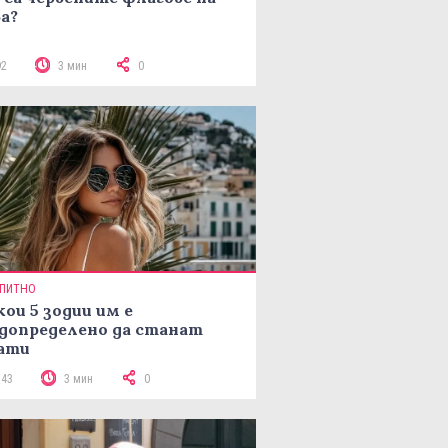
а?
92
3 мин
0
ПИТНО
кои 5 зодии им е
допределено да станат
ати
143
3 мин
0