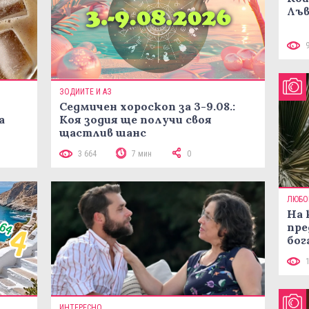
Лъв
ЗОДИИТЕ И АЗ
Седмичен хороскоп за 3-9.08.:
а
Коя зодия ще получи своя
щастлив шанс
3 664
7 мин
0
ЛЮБО
На 
пре
бог
ИНТЕРЕСНО