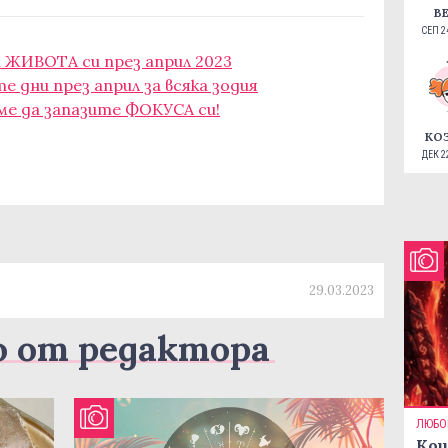
В
СЕП 24
 ЖИВОТА си през април 2023
 дни през април за всяка зодия
еме да запазите ФОКУСА си!
КО
ДЕК 22
29.03.2023
о от редактора
ЛЮБО
Кои