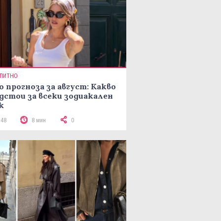
ПИТНО
о прогноза за август: Какво
дстои за всеки зодиакален
к
148
8 мин
0