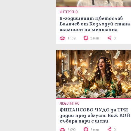
ИНТЕРЕСНО
9-годишният Цветослав
Балачев от Козлодуй стана
шампион по ментална
аритметика с 320 задачи за
1 139
2 мин
0
минути
ЛЮБОПИТНО
ФИНАНСОВО ЧУДО за ТРИ
зодии през август: Виж КОЙ
събира пари с шепи
6 090
6 мин
0