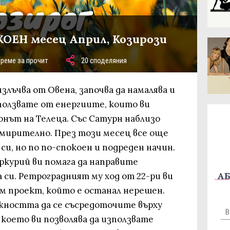
КОЕН месец Април, Козирози
време за прочит
20 споделяния
злъчва от Овена, започва да намалява и
зползвате от енергиите, които ви
онът на Телеца. Със Сатурн наблизо
мирително. През този месец все още
и, но по по-спокоен и подреден начин.
ркурий ви помага да направите
АБ
си. Ретроградният му ход от 22-ри ви
ъм проект, който е останал нерешен.
жността да се съсредоточите върху
 което ви позволява да използвате