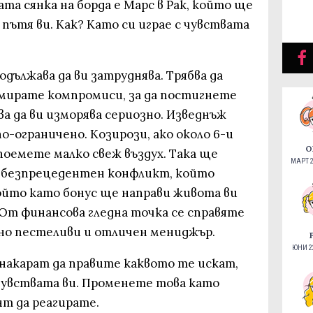
а сянка на борда е Марс в Рак, който ще
 пътя ви. Как? Като си играе с чувствата
дължава да ви затруднява. Трябва да
мирате компромиси, за да постигнете
ва да ви изморява сериозно. Изведнъж
о-ограничено. Козирози, ако около 6-и
О
поемете малко свеж въздух. Така ще
МАРТ 2
а безпрецедентен конфликт, който
йто като бонус ще направи живота ви
От финансова гледна точка се справяте
но пестеливи и отличен мениджър.
ЮНИ 22
 накарат да правите каквото те искат,
 чувствата ви. Променете това като
т да реагирате.