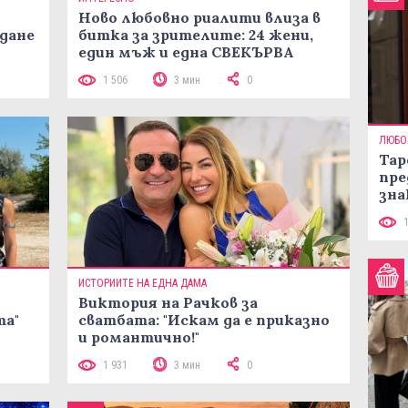
Ново любовно риалити влиза в
жданe
битка за зрителите: 24 жени,
един мъж и една СВЕКЪРВА
1 506
3 мин
0
ЛЮБО
Тар
пре
зна
ИСТОРИИТЕ НА ЕДНА ДАМА
Виктория на Рачков за
та"
сватбата: "Искам да е приказно
и романтично!"
1 931
3 мин
0