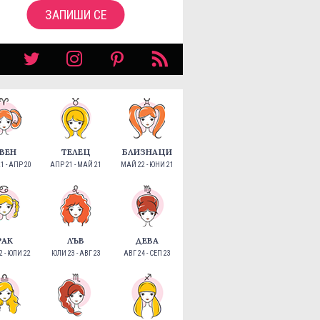
ЗАПИШИ СЕ
ВЕН
ТЕЛЕЦ
БЛИЗНАЦИ
1 - АПР 20
АПР 21 - МАЙ 21
МАЙ 22 - ЮНИ 21
РАК
ЛЪВ
ДЕВА
 - ЮЛИ 22
ЮЛИ 23 - АВГ 23
АВГ 24 - СЕП 23