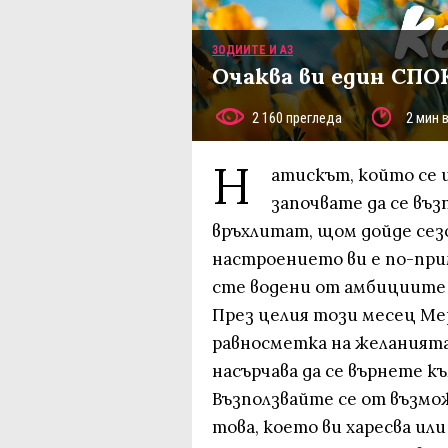
ЗОДИИТЕ И АЗ
Очаква ви един СПО
2 160 прегледа
2 мин 
Н
атискът, който се и
започвате да се въ
връхлитат, щом дойде сез
настроението ви е по-при
сте водени от амбициите с
През целия този месец Ме
равносметка на желанията 
насърчава да се върнете к
Възползвайте се от възмо
това, което ви харесва или