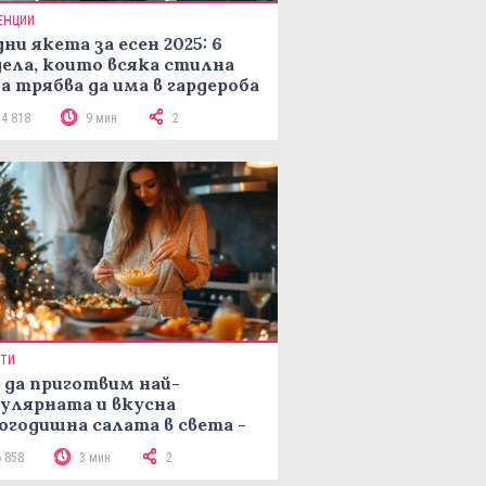
ЕНЦИИ
ни якета за есен 2025: 6
ела, които всяка стилна
а трябва да има в гардероба
14 818
9 мин
2
ПТИ
 да приготвим най-
улярната и вкусна
огодишна салата в света -
епта Мимоза
6 858
3 мин
2