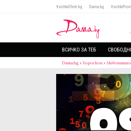
VsichkiOferti.bg
Dama.bg
VsichkiProm
ВСИЧКО ЗА ТЕБ
СВОБОДН
Dama.bg
›
Хороскоп
›
Любопитно