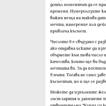
дошъл моментът да се пра
промени. Нумеролозите каз
важни неща на такива дати
мечта, намерение или дей
привлича късмет.
Числото 9 е свързано с ра
ако отдавна искате да изп
обърнете към това число и
качества, които ще ви бъ
мечтата ви. За да постиг
9 пъти. Тогава не само за
късметът, но и ще се раз
Можете да изпълните жела
лист хартия и запишете т
утвърдително: "Купих си к