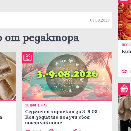
08.09.2023
о от редактора
ЛЮБО
Кит
ЗОДИИТЕ И АЗ
Седмичен хороскоп за 3-9.08.:
а
Коя зодия ще получи своя
щастлив шанс