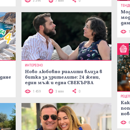
3 394
7 мин
0
ТЕНД
Мод
мод
дам
си
ИНТЕРЕСНО
Ново любовно риалити влиза в
жданe
битка за зрителите: 24 жени,
един мъж и една СВЕКЪРВА
1 459
3 мин
0
РЕЦЕ
Как
поп
нов
рец