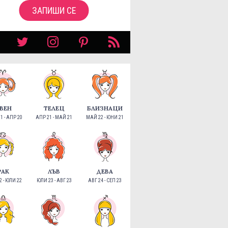
ЗАПИШИ СЕ
ВЕН
ТЕЛЕЦ
БЛИЗНАЦИ
1 - АПР 20
АПР 21 - МАЙ 21
МАЙ 22 - ЮНИ 21
РАК
ЛЪВ
ДЕВА
 - ЮЛИ 22
ЮЛИ 23 - АВГ 23
АВГ 24 - СЕП 23