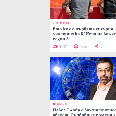
ИНТЕРЕСНО
Ето коя е първата сигурна
участничка в "Игри на воля
сезон 8!
3 497
4 мин
0
ЛЮБОПИТНО
Павел Глоба с важна прогноз
август! Съдбовни промени з