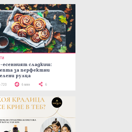
ПТИ
-есенният сладкиш:
епта за перфектни
елени рулца
6 720
6 мин
6