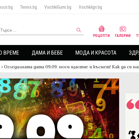
ocii.bg
Tennis.bg
VsichkiGumi.bg
VsichkiIgri.bg
РЕЦЕПТИ
ГАЛЕРИИ
Т
О ВРЕМЕ
ДАМА И БЕБЕ
МОДА И КРАСОТА
ЗДР
›
Огледалната дата 09.09. носи щастие и късмет! Как да си н