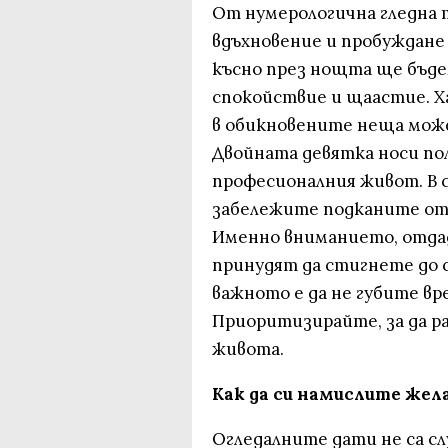
От нумерологична гледна 
вдъхновение и пробуждане
късно през нощта ще бъде
спокойствие и щаастие. Ха
в обикновените неща мож
Двойната девятка носи по
професионалния живот. В 
забележите подканите отго
Именно вниманието, отдад
принудят да стигнете до 
важното е да не губите вр
Приоритизирайте, за да р
живота.
Как да си намислите желан
Огледалните дати не са слу