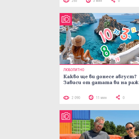
265
3 мин
0
ЛЮБОПИТНО
Какво ще ви донесе август?
Зависи от датата ви на ра
2 090
11 мин
0