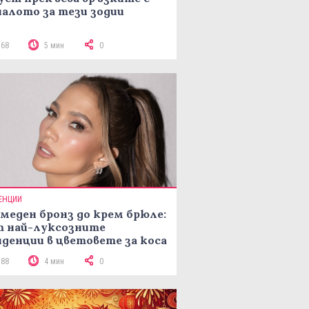
алото за тези зодии
568
5 мин
0
ЕНЦИИ
меден бронз до крем брюле:
т най-луксозните
денции в цветовете за коса
рая на лятото
188
4 мин
0