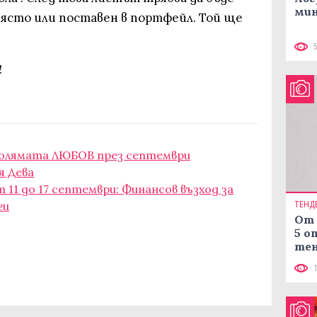
мин
място или поставен в портфейл. Той ще
!
голямата ЛЮБОВ през септември
я Дева
 11 до 17 септември: Финансов възход за
ги
ТЕНД
От 
5 о
тен
в к