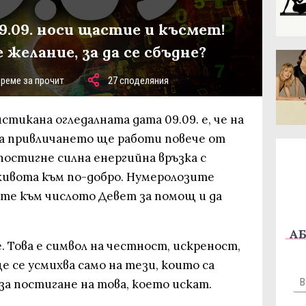
9.09. носи щастие и късмет!
 желание, за да се сбъдне?
време за прочит
27 споделяния
тикана огледалната дата 09.09. е, че на
а привличането ще работи повече от
 постигне силна енергийна връзка с
 живота към по-добро. Нумеролозите
ете към числото Девет за помощ и да
АБ
. Това е символ на честност, искреност,
 се усмихва само на тези, които са
за постигане на това, което искат.