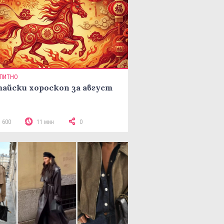
ПИТНО
айски хороскоп за август
3 600
11 мин
0