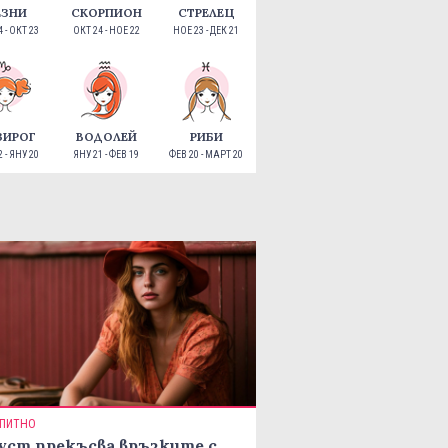
ЕЗНИ
СКОРПИОН
СТРЕЛЕЦ
 - ОКТ 23
ОКТ 24 - НОЕ 22
НОЕ 23 - ДЕК 21
ЗИРОГ
ВОДОЛЕЙ
РИБИ
 - ЯНУ 20
ЯНУ 21 - ФЕВ 19
ФЕВ 20 - МАРТ 20
ПИТНО
уст прекъсва връзките с