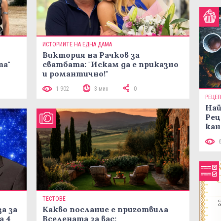
ИСТОРИИТЕ НА ЕДНА ДАМА
Виктория на Рачков за
та"
сватбата: "Искам да е приказно
и романтично!"
1 902
3 мин
0
РЕЦЕ
Най
Рец
кан
ТЕСТОВЕ
а за
Какво послание е приготвила
а 4
Вселената за вас: