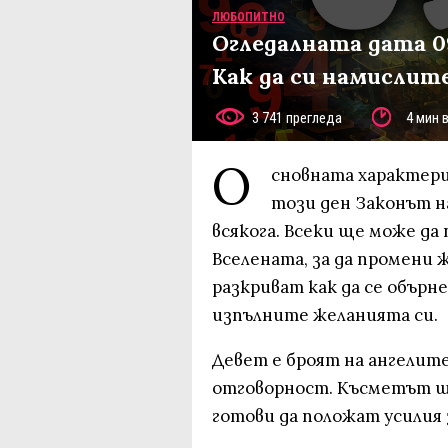
ЛЮБОПИТНО
Огледалната дата 0
Как да си намислите
3 741 прегледа
4 мин 
О
сновната характерис
този ден Законът н
всякога. Всеки ще може да
Вселената, за да промени
разкриват как да се обърн
изпълните желанията си.
Девет е броят на ангелите
отговорност. Късметът ще
готови да положат усилия 