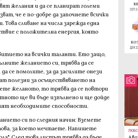
В
вят желания и да се планират големи
СЕП 24
ват, че е по-добре да започнете всички
. Това сливане на числа зарежда една
ствие с положителна енергия, която
КО
ДЕК 22
звитието на всички таланти. Ето защо,
ълните желанието си, трябва да се
 да се помолите, за да засилите онези
дат полезни за осъществяването на
нете желаното, то трябва да се повтори
ветното ще ви бъде изпълнено и ще дойде
вият необходимите способности.
нието си по следния начин: Вземете
ова, за което мечтаете. Напишете
ЛЮБО
ола". След това листът трябва да бъде
Авг