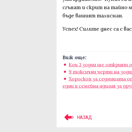
сгънат и скрит на тайно 
бъде вашият талисман.
Успех! Силите днес са с вас
Виж още:
Кои 3 зодии ще открият 
9 токсични черти на зоди
Хороскоп за седмицата от
едни и семейна идилия за дру
НАЗАД