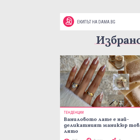
ЕКИПЪТ НА DAMA.BG
Избран
ТЕНДЕНЦИИ
Ваниловото лате е най-
деликатният маникюр тов
лято