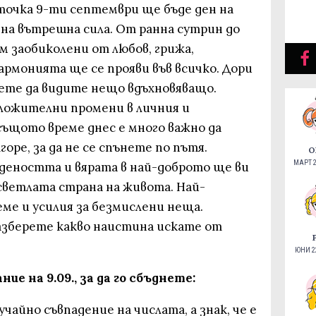
точка 9-ти септември ще бъде ден на
 на вътрешна сила. От ранна сутрин до
м заобиколени от любов, грижа,
рмонията ще се прояви във всичко. Дори
ете да видите нещо вдъхновяващо.
ложителни промени в личния и
същото време днес е много важно да
ре, за да не се спънете по пътя.
О
МАРТ 2
еността и вярата в най-доброто ще ви
светлата страна на живота. Най-
еме и усилия за безмислени неща.
азберете какво наистина искате от
ЮНИ 22
ие на 9.09., за да го сбъднете:
чайно съвпадение на числата, а знак, че е