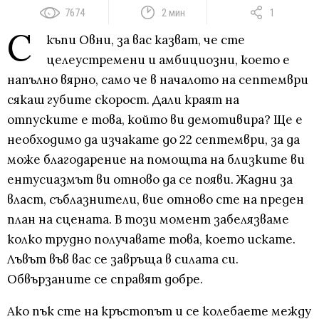
7674
2 мин
1
С
къпи Овни, за вас казват, че сте
целеустремени и амбициозни, което е
напълно вярно, само че в началото на септември
сякаш губите скорост. Дали краят на
отпуските е това, който ви демотивира? Ще е
необходимо да изчакате до 22 септември, за да
може благодарение на помощта на близките ви
ентусиазмът ви отново да се появи. Жадни за
власт, съблазнители, вие отново сте на преден
план на сцената. В този момент забелязваме
колко трудно получавате това, което искате.
Лъвът във вас се завръща в силата си.
Обвързаните се справят добре.
Ако пък сте на кръстопът и се колебаете между