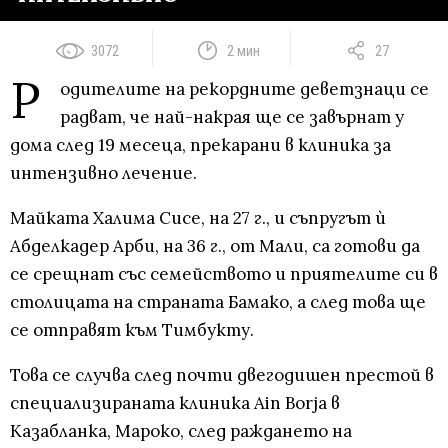
3072
2 мин
27
Р
одителите на рекордните деветзнаци се
радват, че най-накрая ще се завърнат у
дома след 19 месеца, прекарани в клиника за
интензивно лечение.
Майката Халима Сисе, на 27 г., и съпругът ѝ
Абделкадер Арби, на 36 г., от Мали, са готови да
се срещнат със семейството и приятелите си в
столицата на страната Бамако, а след това ще
се отправят към Тимбукту.
Това се случва след почти двегодишен престой в
специализираната клиника Ain Borja в
Казабланка, Мароко, след раждането на