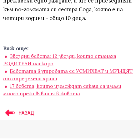
преживели едно раждане, и ще се присъединят
към по-голямата си сестра Сода, която е на
четири години - общо 10 деца.
Виж още:
Звездни бебета: 12 звезди, които станаха
РОДИТЕЛИ наскоро
Бебетата в утробата се УСМИХВАТ и МРЪЩЯТ
от определени храни
17 бебета, които изглеждат сякаш са имали
много преживявания в живота
НАЗАД