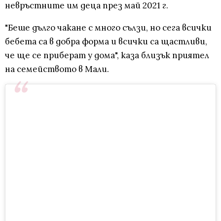
невръстните им деца през май 2021 г.
"Беше дълго чакане с много сълзи, но сега всички
бебета са в добра форма и всички са щастливи,
че ще се приберат у дома", каза близък приятел
на семейството в Мали.