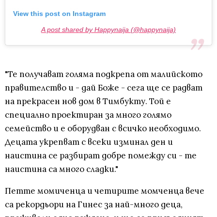
View this post on Instagram
A post shared by Happynaija (@happynaija)
"Те получават голяма подкрепа от малийското
правителство и - дай Боже - сега ще се радват
на прекрасен нов дом в Тимбукту. Той е
специално проектиран за много голямо
семейство и е оборудван с всичко необходимо.
Децата укрепват с всеки изминал ден и
наистина се разбират добре помежду си - те
наистина са много сладки."
Петте момиченца и четирите момченца вече
са рекордьори на Гинес за най-много деца,