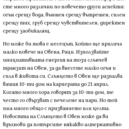
сте много различни по повечето други аспекти:
огън срещу вода, външен срещу вътрешен, силен
срещу тих, груб срещу чувствителен, директен
срещу заобикалящ.
Но може би това е месецът, който ще прилича
малко повече на Овена, Раци. Използвайте
инициативната енергия на този слънчев
транзит на Овен, за да внесете малко огън и
сила в живота си. Слънцето в Овен ще разпалва
вашия 10-ти дом на кариерата до 21 април.
Когато много хора говорят за 10-ти дом, те
често го свързват с печелене на пари. Но той
има много общо с призванието или целта.
Новостта на Слънцето в Овен може да ви
вдъхнови да потърсите някакво алтернативно