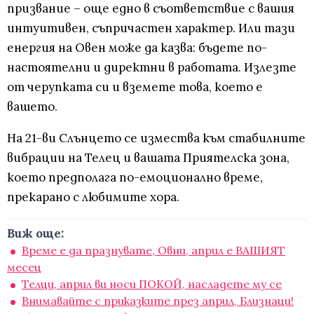
призвание – още едно в съответствие с вашия
интуитивен, съпричастен характер. Или тази
енергия на Овен може да казва: бъдете по-
настоятелни и директни в работата. Излезте
от черупката си и вземете това, което е
вашето.
На 21-ви Слънцето се измества към стабилните
вибрации на Телец и вашата Приятелска зона,
което предполага по-емоционално време,
прекарано с любимите хора.
Виж още:
Време е да празнувате, Овни, април е ВАШИЯТ
месец
Телци, април ви носи ПОКОЙ, насладете му се
Внимавайте с приказките през април, Близнаци!