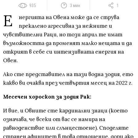
935
3 мин
1
Е
нергията на Овена може да се струва
прекалено агресивна за нежните и
чувствителни Раци, но този април те имат
възможността да променят малко нещата и да
открият в себе си интензивната енергия на
Овен.
Ако сте представител на тази водна зодия, ето
какво ви очаква през четвъртия месец на 2022 г.
Месечен хороскоп за зодия Рак:
И вие, и Овните сте кардинални знаци (което
означава, че всеки от вас се намира на
равноденствие или слънцестоене). Споделяте
странен афинитет в това отношение, дори ако