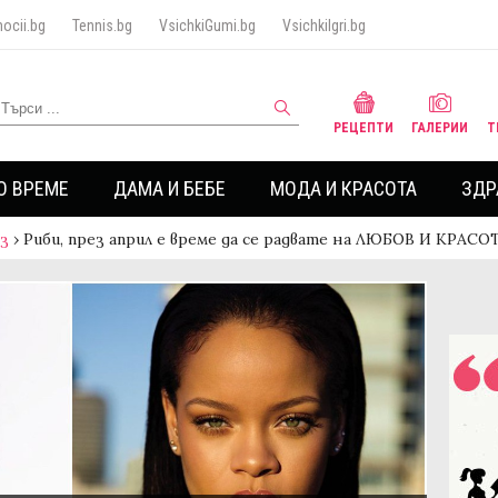
ocii.bg
Tennis.bg
VsichkiGumi.bg
VsichkiIgri.bg
РЕЦЕПТИ
ГАЛЕРИИ
Т
О ВРЕМЕ
ДАМА И БЕБЕ
МОДА И КРАСОТА
ЗДР
аз
›
Риби, през април е време да се радвате на ЛЮБОВ И КРАСО