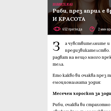
ЗОДИИТЕ И АЗ
Риби, през април е 
И КРАСОТА
652 прегледа
2 мин вр
З
а чувствителните и 
предизвикателство. 
радват на нещо много прек
тела.
Ето какво ви очаква през 
емоционалната зодия:
Месечен хороскоп за зоди
Риби, очаква ви страхотно