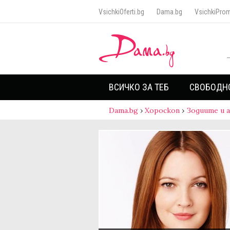
VsichkiOferti.bg
Dama.bg
VsichkiProm
ВСИЧКО ЗА ТЕБ
СВОБОДН
Dama.bg
›
Хороскоп
›
Зодиите и 