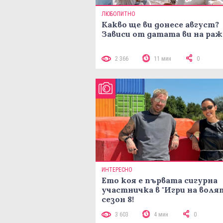
ЛЮБОПИТНО
Какво ще ви донесе август?
Зависи от датата ви на ра
2 366
11 мин
0
ИНТЕРЕСНО
Ето коя е първата сигурна
участничка в "Игри на воля
сезон 8!
3 603
4 мин
0