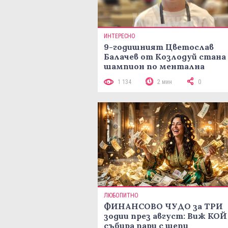
ИНТЕРЕСНО
9-годишният Цветослав
Балачев от Козлодуй стана
шампион по ментална
аритметика с 320 задачи за
1 134
2 мин
0
минути
ЛЮБОПИТНО
ФИНАНСОВО ЧУДО за ТРИ
зодии през август: Виж КОЙ
събира пари с шепи