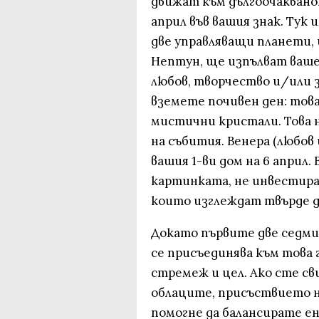
движат към дългоочакван
април във вашия знак. Ту
две управляващи планети
Нептун, ще изпълват ваш
любов, творчество и/или з
вземете почивен ден: това
мистични кристали. Това н
на събития. Венера (любов
вашия 1-ви дом на 6 април.
картинката, не инвестира
които изглеждат твърде до
Докато първите две седми
се присъединява към това г
стремеж и цел. Ако сте св
облаците, присъствието н
помогне да балансирате ен