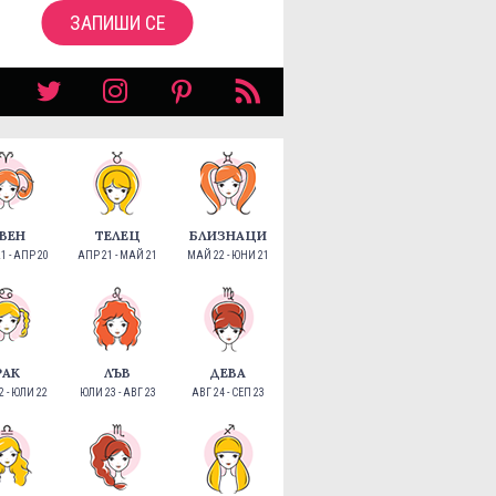
ЗАПИШИ СЕ
ВЕН
ТЕЛЕЦ
БЛИЗНАЦИ
1 - АПР 20
АПР 21 - МАЙ 21
МАЙ 22 - ЮНИ 21
РАК
ЛЪВ
ДЕВА
 - ЮЛИ 22
ЮЛИ 23 - АВГ 23
АВГ 24 - СЕП 23