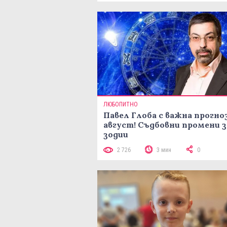
ЛЮБОПИТНО
Павел Глоба с важна прогноз
август! Съдбовни промени з
зодии
2 726
3 мин
0