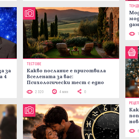
ТЕНД
Мод
мод
дам
си
ТЕСТОВЕ
а за
Какво послание е приготвила
а 4
Вселената за вас:
Психологически тест с едно
кликване
2 320
4 мин
0
РЕЦЕ
Как
поп
нов
рец