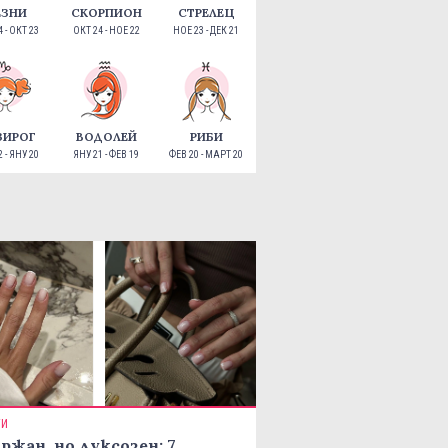
ЕЗНИ
СКОРПИОН
СТРЕЛЕЦ
 - ОКТ 23
ОКТ 24 - НОЕ 22
НОЕ 23 - ДЕК 21
ЗИРОГ
ВОДОЛЕЙ
РИБИ
 - ЯНУ 20
ЯНУ 21 - ФЕВ 19
ФЕВ 20 - МАРТ 20
ТИ
ржан, но луксозен: 7