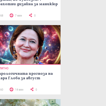
ахотни дизайна за маникюр
168
7 мин
0
ПИТНО
рологичната прогноза на
ара Глоба за август
260
14 мин
0