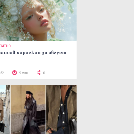
ПИТНО
ансов хороскоп за август
462
9 мин
0