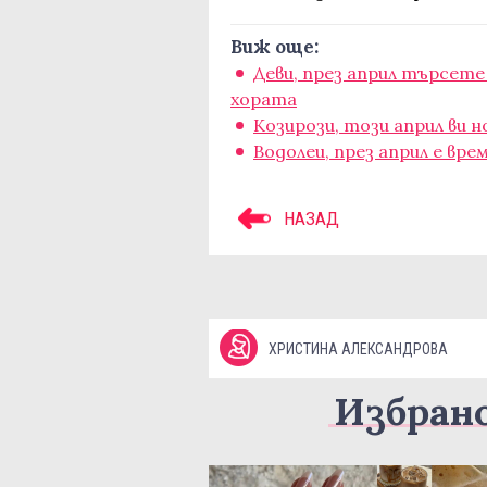
Виж още:
Деви, през април търсете
хората
Козирози, този април ви
Водолеи, през април е вре
НАЗАД
ХРИСТИНА АЛЕКСАНДРОВА
Избран