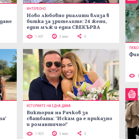
ИНТЕРЕСНО
Ново любовно риалити влиза в
жданe
битка за зрителите: 24 жени,
един мъж и една СВЕКЪРВА
1 497
3 мин
0
ЛЮБО
Фин
ИСТОРИИТЕ НА ЕДНА ДАМА
Виктория на Рачков за
та"
сватбата: "Искам да е приказно
и романтично!"
1 920
3 мин
0