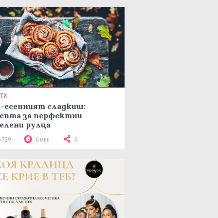
ПТИ
-есенният сладкиш:
епта за перфектни
елени рулца
6 729
6 мин
6