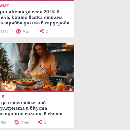
ЕНЦИИ
ни якета за есен 2025: 6
ела, които всяка стилна
а трябва да има в гардероба
14 879
9 мин
2
ПТИ
 да приготвим най-
улярната и вкусна
огодишна салата в света -
епта Мимоза
6 869
3 мин
2