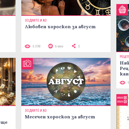
ЗОДИИТЕ И АЗ
Любовен хороскоп за август
 10
6 398
6 мин
0
РЕЦЕ
Най
Рец
кан
ЗОДИИТЕ И АЗ
Месечен хороскоп за август
 ще