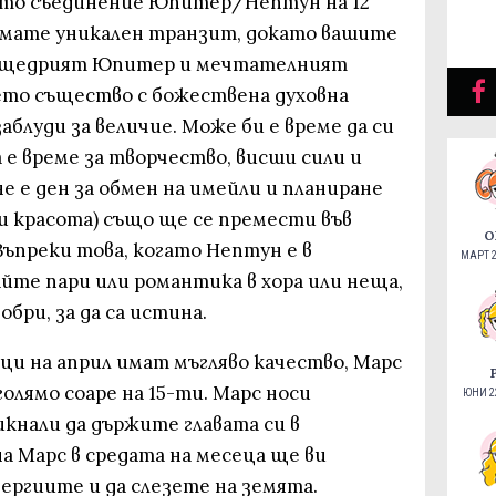
ото съединение Юпитер/Нептун на 12
к имате уникален транзит, докато вашите
, щедрият Юпитер и мечтателният
ето същество с божествена духовна
аблуди за величие. Може би е време да си
 е време за творчество, висши сили и
е е ден за обмен на имейли и планиране
 и красота) също ще се премести във
О
 Въпреки това, когато Нептун е в
МАРТ 2
йте пари или романтика в хора или неща,
бри, за да са истина.
ци на април имат мъгляво качество, Марс
олямо соаре на 15-ти. Марс носи
ЮНИ 22
икнали да държите главата си в
а Марс в средата на месеца ще ви
ергиите и да слезете на земята.