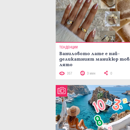
ТЕНДЕНЦИИ
Ваниловото лате е най-
деликатният маникюр тов
лято
357
3 мин
0