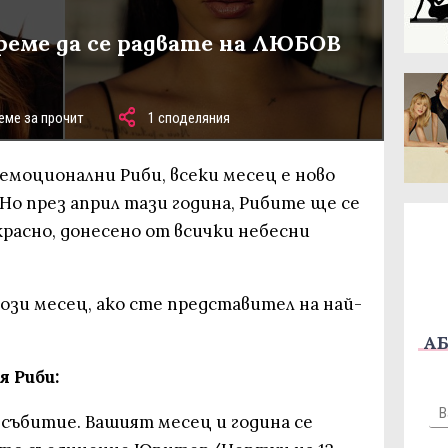
време да се радвате на ЛЮБОВ
еме за прочит
1 споделяния
емоционални Риби, всеки месец е ново
Но през април тази година, Рибите ще се
расно, донесено от всички небесни
този месец, ако сте представител на най-
АБ
я Риби:
 събитие. Вашият месец и година се