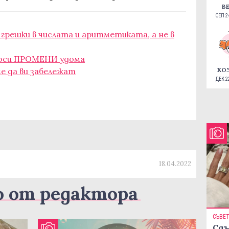
В
СЕП 24
 грешки в числата и аритметиката, а не в
 носи ПРОМЕНИ удома
ме да ви забележат
КО
ДЕК 22
18.04.2022
о от редактора
СЪВЕ
Сдъ