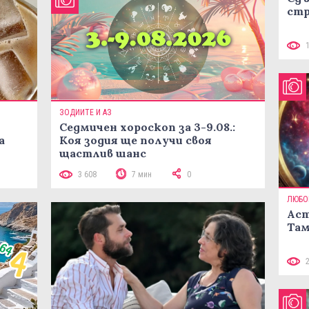
стр
ЗОДИИТЕ И АЗ
Седмичен хороскоп за 3-9.08.:
а
Коя зодия ще получи своя
щастлив шанс
3 608
7 мин
0
ЛЮБО
Аст
Там