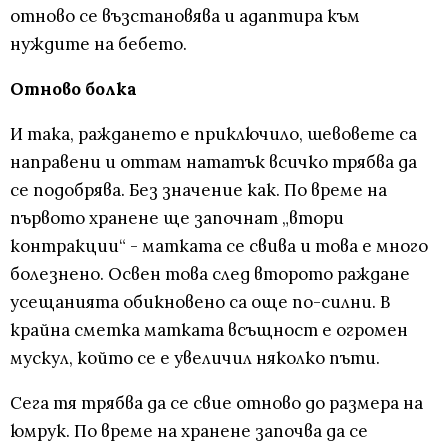
отново се възстановява и адаптира към
нуждите на бебето.
Отново болка
И така, раждането е приключило, шевовете са
направени и оттам нататък всичко трябва да
се подобрява. Без значение как. По време на
първото хранене ще започнат „втори
контракции“ - матката се свива и това е много
болезнено. Освен това след второто раждане
усещанията обикновено са още по-силни. В
крайна сметка матката всъщност е огромен
мускул, който се е увеличил няколко пъти.
Сега тя трябва да се свие отново до размера на
юмрук. По време на хранене започва да се