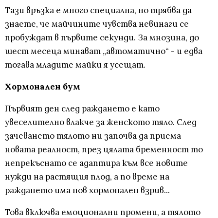
Тази връзка е много специална, но трябва да
знаете, че майчините чувства невинаги се
пробуждат в първите секунди. За мнозина, до
шест месеца минават „автоматично“ - и едва
тогава младите майки я усещат.
Хормонален бум
Първият ден след раждането е като
увеселително влакче за женското тяло. След
зачеването тялото ни започва да приема
новата реалност, през цялата бременност то
непрекъснато се адаптира към все новите
нужди на растящия плод, а по време на
раждането има нов хормонален взрив...
Това включва емоционални промени, а тялото