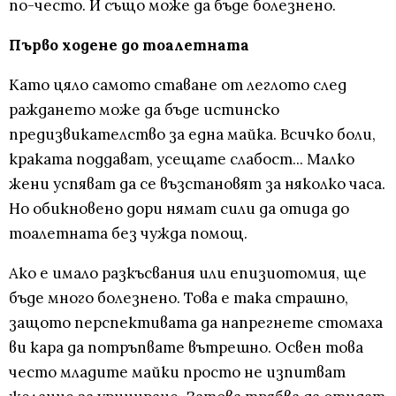
по-често. И също може да бъде болезнено.
Първо ходене до тоалетната
Като цяло самото ставане от леглото след
раждането може да бъде истинско
предизвикателство за една майка. Всичко боли,
краката поддават, усещате слабост... Малко
жени успяват да се възстановят за няколко часа.
Но обикновено дори нямат сили да отида до
тоалетната без чужда помощ.
Ако е имало разкъсвания или епизиотомия, ще
бъде много болезнено. Това е така страшно,
защото перспективата да напрегнете стомаха
ви кара да потръпвате вътрешно. Освен това
често младите майки просто не изпитват