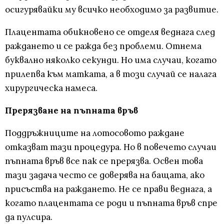
осигурявайки му всичко необходимо за развитие.
Плацентата обикновено се отделя веднага след
раждането и се ражда без проблеми. Отнема
буквално няколко секунди. Но има случаи, когато
прилепва към матката, а в този случай се налага
хирургическа намеса.
Прерязване на пъпната връв
Поддръжниците на лотосовото раждане
отказват тази процедура. Но в повечето случаи
пъпната връв все пак се прерязва. Освен това
тази задача често се доверява на бащата, ако
присъства на раждането. Не се прави веднага, а
когато плацентата се роди и пъпната връв спре
да пулсира.