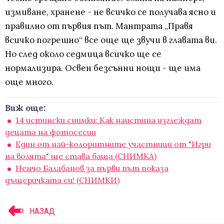
измиване, хранене - не всичко се получава ясно и
правилно от първия път. Мантрата „Правя
всичко погрешно“ все още ще звучи в главата ви.
Но след около седмица всичко ще се
нормализира. Освен безсънни нощи - ще има
още много.
Виж още:
14 истински снимки: Как наистина изглеждат
децата на фотосесии
Един от най-колоритните участници от "Игри
на волята" ще става баща (СНИМКА)
Ненчо Балабанов за първи път показа
дъщеричката си! (СНИМКИ)
НАЗАД