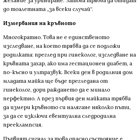
желание за уриниране. Затова трябва да отидат
до тоалетната „за всеки случай“.
Измервания на кръвното
Многократно. Това не е единственото
изследване, на което трябва да се подложи
родилката: преглед при гинеколог, изследване на
кръвната захар, ако има гестационен диабет, а
по-късно и ултразвук. Всеки ден в родилния дом
младата майка ще бъде прегледана от
гинеколог, дори раждането да е минало
перфектно. А през първия ден майката трябва
да измери кръвното си налягане няколко пъти,
за да се изключи евентуална следродилна
прееклампсия.
Първият сигнал за това опасно състояние е