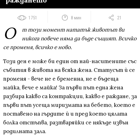
раждането
1751
8 мин
21
О
т този момент нататък животът ви
никога повече няма да бъде същият. Всичко
се променя, всичко е ново.
Този ден е може би един от най-наситените със
събития в живота на всяка жена. Статусът ѝ се
променя - вече не е бременна, не е бъдеща
майка, вече е майка! За първи път една жена
разбира какво са контракции, какво е раждане, за
първи път усеща миризмата на бебето, което е
поставено на гърдите ѝ и пред което цялата
болка отстъпва, разтваряйки се някъде извън
родилната зала.