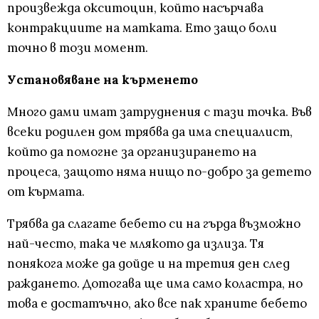
произвежда окситоцин, който насърчава
контракциите на матката. Ето защо боли
точно в този момент.
Установяване на кърменето
Много дами имат затруднения с тази точка. Във
всеки родилен дом трябва да има специалист,
който да помогне за организирането на
процеса, защото няма нищо по-добро за детето
от кърмата.
Трябва да слагате бебето си на гърда възможно
най-често, така че млякото да излиза. Тя
понякога може да дойде и на третия ден след
раждането. Дотогава ще има само коластра, но
това е достатъчно, ако все пак храните бебето