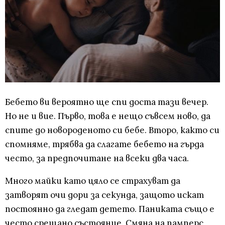
Бебето ви вероятно ще спи доста тази вечер.
Но не и вие. Първо, това е нещо съвсем ново, да
спите до новороденото си бебе. Второ, както си
спомняме, трябва да слагате бебето на гърда
често, за предпочитане на всеки два часа.
Много майки като цяло се страхуват да
затворят очи дори за секунда, защото искат
постоянно да гледат детето. Паниката също е
често срещано състояние. Смяна на памперс,