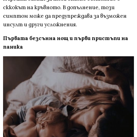
сккокът на кръвното. В допълнение, този
симптом може да предупреждава за възможен
инсулт и други усложнения.
Първата безсънна нощ и първи пристъпи на
паника