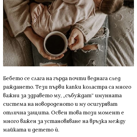
Бебето се слага на гърда почти веднага след
раждането. Тези първи капки коластра са много
важни за здравето му, „събуждат“ имунната
система на новороденото и му осигуряват
отлична защита. Освен това този момент е
много важен за установяване на връзка между
майката и детето ѝ.