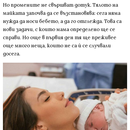
Но промените не свършват дотук. Тялото на
майката започва да се възстановява: сега няма
нужда да носи бебето, а да го отглежда. Това са
нови задачи, с които мама определено ще се
справи. Но още в първия ден тя ще преживее
още много неща, които не са ѝ се случвали
досега.