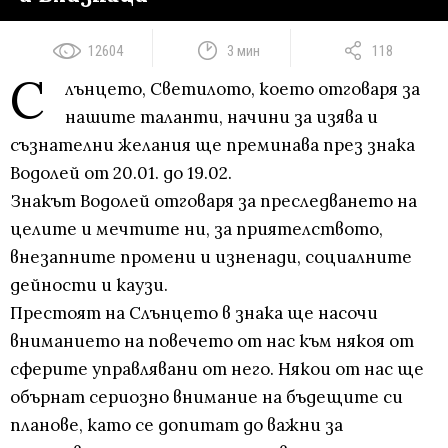
12604
3 мин
118
С
лънцето, Светилото, което отговаря за
нашите таланти, начини за изява и
съзнателни желания ще преминава през знака
Водолей от 20.01. до 19.02.
Знакът Водолей отговаря за преследването на
целите и мечтите ни, за приятелството,
внезапните промени и изненади, социалните
дейности и каузи.
Престоят на Слънцето в знака ще насочи
вниманието на повечето от нас към някоя от
сферите управлявани от него. Някои от нас ще
обърнат сериозно внимание на бъдещите си
планове, като се допитат до важни за