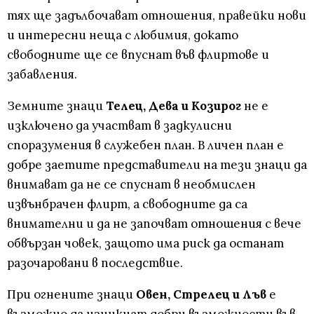
тях ще задълбочават отношения, правейки нови
и интересни неща с любимия, докато
свободните ще се впуснат във флиртове и
забавления.
Земните знаци
Телец, Дева и Козирог
не е
изключено да участват в задкулисни
споразумения в служебен план. В личен план е
добре заетите представители на тези знаци да
внимават да не се спуснат в необмислен
извънбрачен флирт, а свободните да са
внимателни и да не започват отношения с вече
обвързан човек, защото има риск да останат
разочаровани в последствие.
При огнените знаци
Овен, Стрелец и Лъв
е