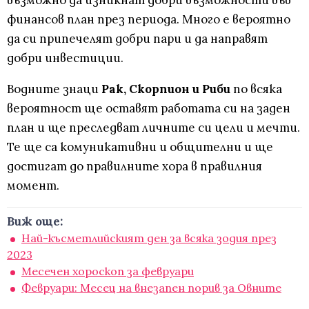
възможно да изникнат добри възможности във
финансов план през периода. Много е вероятно
да си припечелят добри пари и да направят
добри инвестиции.
Водните знаци
Рак, Скорпион и Риби
по всяка
вероятност ще оставят работата си на заден
план и ще преследват личните си цели и мечти.
Те ще са комуникативни и общителни и ще
достигат до правилните хора в правилния
момент.
Виж още:
Най-късметлийският ден за всяка зодия през
2023
Месечен хороскоп за февруари
Февруари: Месец на внезапен порив за Овните