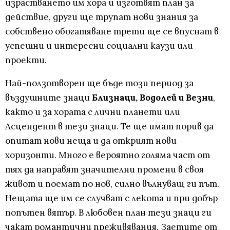
израстването им хора и изготвят план за
действие, други ще трупат нови знания за
собствено обогатяване трети ще се впуснат в
успешни и интересни социални каузи или
проекти.
Най-ползотворен ще бъде този период за
въздушните знаци
Близнаци, Водолей и Везни
,
както и за хората с лични планети или
Асцендент в тези знаци. Те ще имат порив да
опитат нови неща и да открият нови
хоризонти. Много е вероятно голяма част от
тях да направят значителни промени в своя
живот и поемат по нов, силно вълнуващ ги път.
Нещата ще им се случват с лекота и при добър
попътен вятър. В любовен план тези знаци ги
чакат романтични преживявания. Заетите от