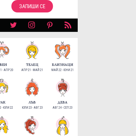
ЗАПИШИ СЕ
ВЕН
ТЕЛЕЦ
БЛИЗНАЦИ
1 - АПР 20
АПР 21 - МАЙ 21
МАЙ 22 - ЮНИ 21
РАК
ЛЪВ
ДЕВА
 - ЮЛИ 22
ЮЛИ 23 - АВГ 23
АВГ 24 - СЕП 23