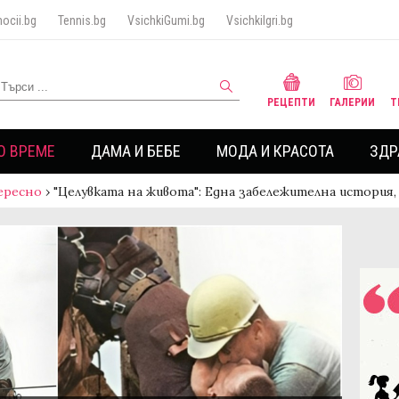
ocii.bg
Tennis.bg
VsichkiGumi.bg
VsichkiIgri.bg
РЕЦЕПТИ
ГАЛЕРИИ
Т
О ВРЕМЕ
ДАМА И БЕБЕ
МОДА И КРАСОТА
ЗДР
ересно
›
"Целувката на живота": Една забележителна история