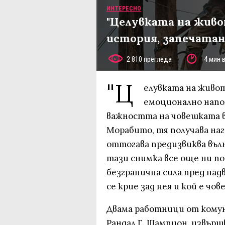
ИНТЕРЕСНО
"Целувката на живо
история, запечата
2 810 прегледа
4 мин 
"Ц
елувката на живот
емоционално напо
важността на човешката вр
Морабито, тя получава наг
оттогава предизвиква вълн
тази снимка все още ни п
безгранична сила пред над
се крие зад нея и кой е чов
Двама работници от комун
Рандал Г. Шампион, извър