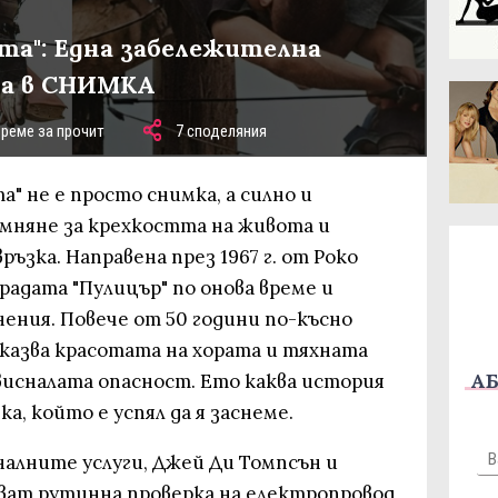
та": Една забележителна
на в СНИМКА
време за прочит
7 споделяния
а" не е просто снимка, а силно и
мняне за крехкостта на живота и
ъзка. Направена през 1967 г. от Роко
радата "Пулицър" по онова време и
ения. Повече от 50 години по-късно
оказва красотата на хората и тяхната
АБ
висналата опасност. Ето каква история
ека, който е успял да я заснеме.
алните услуги, Джей Ди Томпсън и
шват рутинна проверка на електропровод