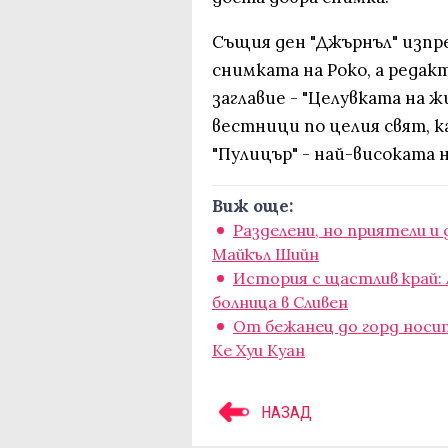
Същия ден "Джърнъл" изпре
снимката на Роко, а редак
заглавие - "Целувката на ж
вестници по целия свят, ка
"Пулицър" - най-високата 
Виж още:
Разделени, но приятели и
Майкъл Шийн
История с щастлив край: 
болница в Сливен
От бежанец до горд носи
Ке Хуи Куан
НАЗАД