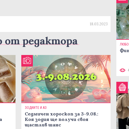
18.03.2023
о от редактора
ЛЮБО
Фин
ЗОДИИТЕ И АЗ
Седмичен хороскоп за 3-9.08.:
а
Коя зодия ще получи своя
щастлив шанс