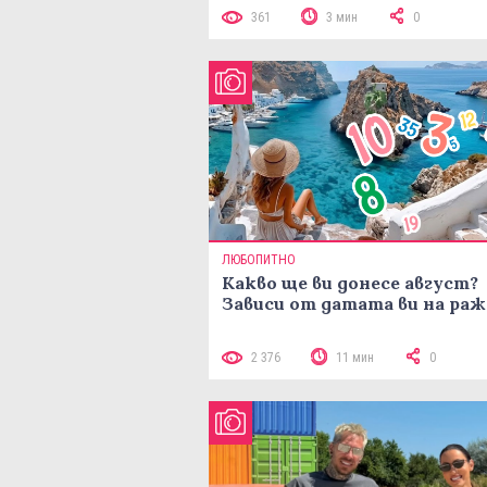
361
3 мин
0
ЛЮБОПИТНО
Какво ще ви донесе август?
Зависи от датата ви на ра
2 376
11 мин
0