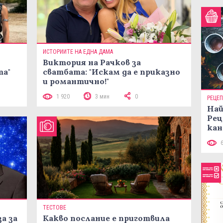
ИСТОРИИТЕ НА ЕДНА ДАМА
Виктория на Рачков за
та"
сватбата: "Искам да е приказно
и романтично!"
1 920
3 мин
0
РЕЦЕ
Най
Рец
кан
ТЕСТОВЕ
а за
Какво послание е приготвила