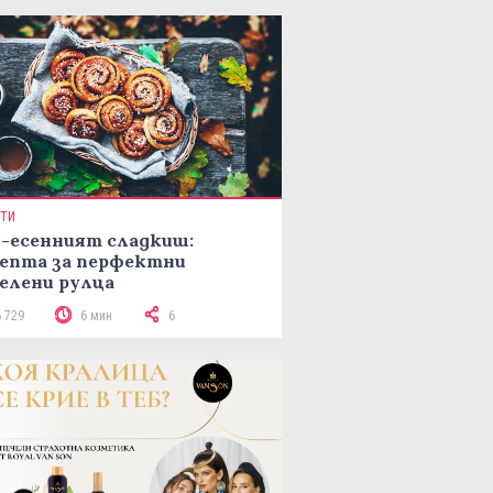
ПТИ
-есенният сладкиш:
епта за перфектни
елени рулца
6 729
6 мин
6