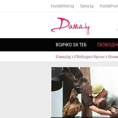
VsichkiOferti.bg
Dama.bg
VsichkiProm
ВСИЧКО ЗА ТЕБ
СВОБОДН
Dama.bg
›
Свободно време
›
Инт