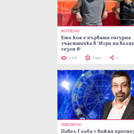
ИНТЕРЕСНО
Ето коя е първата сигурна
участничка в "Игри на воля
сезон 8!
3 609
4 мин
0
ЛЮБОПИТНО
Павел Глоба с важна прогноз