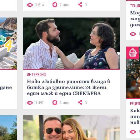
3 614
7 мин
0
ТЕНД
Мод
мод
дам
си
ИНТЕРЕСНО
Ново любовно риалити влиза в
жданe
битка за зрителите: 24 жени,
един мъж и една СВЕКЪРВА
1 497
3 мин
0
РЕЦЕ
Как
поп
нов
рец