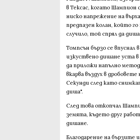
в Тексас, когато Шампион 
ниско напрежение на върха
предпазен колан, който го 
случило, той спрял да диша
Томпсън бързо се впуснал в
изкуствено дишане уста в 
да приложи напълно метод
вкарва въздух в дробовете 
Секунди след като снимкат
диша".
След това откопчал Шампио
земята, където друг работ
дишане.
Благодарение на бързите и