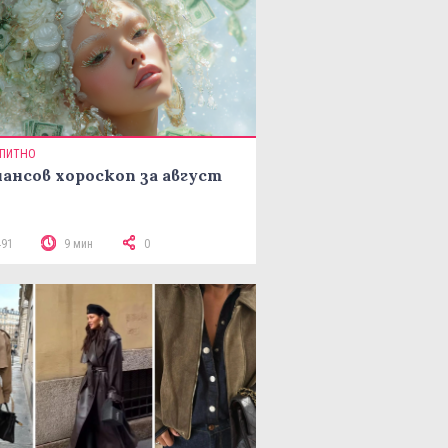
ПИТНО
ансов хороскоп за август
491
9 мин
0