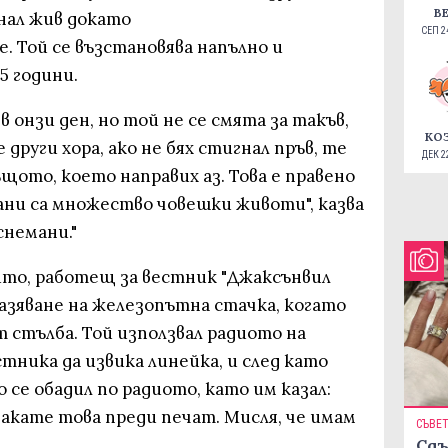
В
нал жив докато
СЕП 24
 Той се възстановява напълно и
5 години.
в онзи ден, но той не се смята за такъв,
КО
 други хора, ако не бях стигнал пръв, те
ДЕК 22
щото, което направих аз. Това е правено
ани са множество човешки животи", казва
снемани."
то, работещ за вестник "Джаксънвил
азяване на железопътна стачка, когато
 стълба. Той използвал радиото на
естника да извика линейка, и след като
 се обадил по радиото, като им казал:
акате това преди печат. Мисля, че имам
СЪВЕ
Сдъ