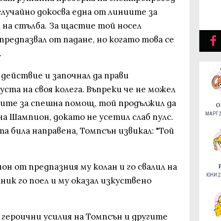
случайно докосва една от линиите за
 на стълба. За щастие той носел
предпазвал от падане, но когато това се
.
 действие и започнал да прави
уста на своя колега. Въпреки че не можел
ите за спешна помощ, той продължил да
О
МАРТ 2
на Шампион, докато не усетил слаб пулс.
а била направена, Томпсън извикал: "Той
н от предпазния му колан и го свалил на
ЮНИ 22
ник го поел и му оказал изкуствено
 героични усилия на Томпсън и другите