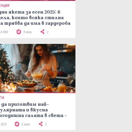
ЕНЦИИ
ни якета за есен 2025: 6
ела, които всяка стилна
а трябва да има в гардероба
14 883
9 мин
2
ПТИ
 да приготвим най-
улярната и вкусна
огодишна салата в света -
епта Мимоза
6 870
3 мин
2