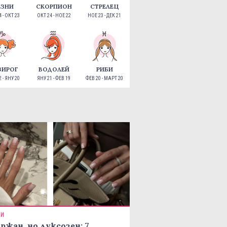
ЕЗНИ
СКОРПИОН
СТРЕЛЕЦ
 - ОКТ 23
ОКТ 24 - НОЕ 22
НОЕ 23 - ДЕК 21
ЗИРОГ
ВОДОЛЕЙ
РИБИ
 - ЯНУ 20
ЯНУ 21 - ФЕВ 19
ФЕВ 20 - МАРТ 20
ТИ
ржан, но луксозен: 7