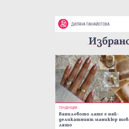
ДИЛЯНА ПАНАЙОТОВА
Избран
ТЕНДЕНЦИИ
Ваниловото лате е най-
деликатният маникюр тов
лято