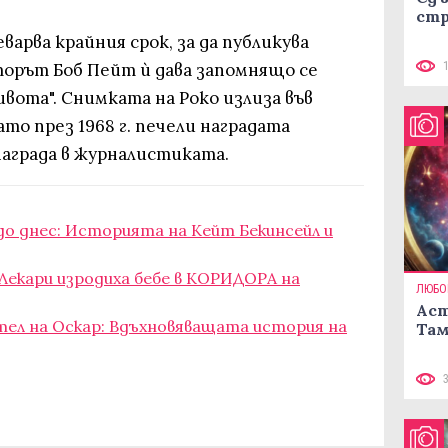
стр
варва крайния срок, за да публикува
торът Боб Пейт ѝ дава запомнящо се
ивота". Снимката на Роко излиза във
то през 1968 г. печели наградата
награда в журналистиката.
 до днес: Историята на Кейт Бекинсейл и
Лекари изродиха бебе в КОРИДОРА на
ЛЮБО
Аст
тел на Оскар: Вдъхновяващата история на
Там