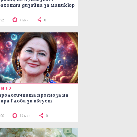
ахотни дизайна за маникюр
192
7 мин
0
ПИТНО
рологичната прогноза на
ара Глоба за август
300
14 мин
0