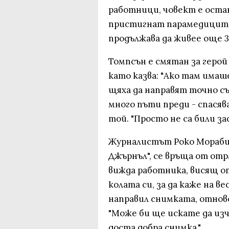
работници, човект е оста
пристигнат парамедиците.
продължава да живее още 3
Томпсън е смятан за герой 
като казва: "Ако там имаше
щяха да направят точно съ
много пъти преди - спасяв
той. "Просто не са били за
Журналистът Роко Мораби
Джърнъл", се връща от отр
вижда работника, висящ от
колата си, за да каже на в
направил снимката, отново
"Може би ще искате да изч
доста добра снимка."