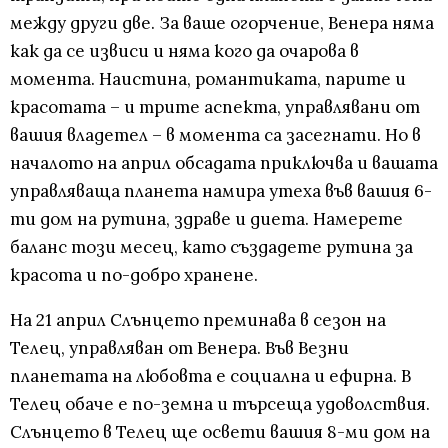
между други две. За ваше огорчение, Венера няма
как да се извиси и няма кого да очарова в
момента. Наистина, романтиката, парите и
красотата – и трите аспекта, управлявани от
вашия владетел – в момента са засегнати. Но в
началото на април обсадата приключва и вашата
управляваща планета намира утеха във вашия 6-
ти дом на рутина, здраве и диета. Намерете
баланс този месец, като създадете рутина за
красота и по-добро хранене.
На 21 април Слънцето преминава в сезон на
Телец, управляван от Венера. Във Везни
планетата на любовта е социална и ефирна. В
Телец обаче е по-земна и търсеща удоволствия.
Слънцето в Телец ще освети вашия 8-ми дом на