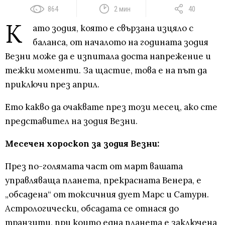
864
2 мин
40
К
ато зодия, която е свързана изцяло с
баланса, от началото на годината зодия
Везни може да е изпитала доста напрежение и
тежки моменти. За щастие, това е на път да
приключи през април.
Ето какво да очаквате през този месец, ако сте
представител на зодия Везни.
Месечен хороскоп за зодия Везни:
През по-голямата част от март вашата
управляваща планета, прекрасната Венера, е
„обсадена“ от токсичния дует Марс и Сатурн.
Астрологически, обсадата се отнася до
транзити, при които една планета е заключена