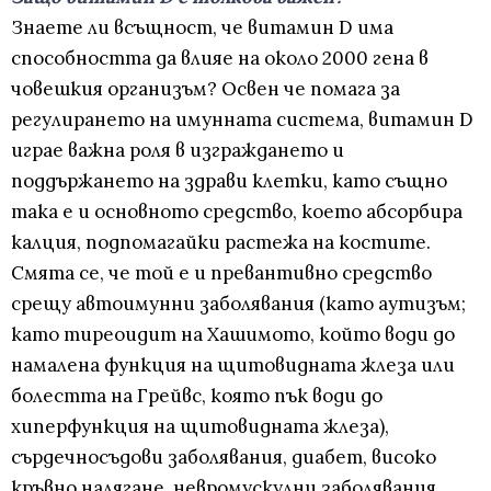
Знаете ли всъщност, че витамин D има
способността да влияе на около 2000 гена в
човешкия организъм? Освен че помага за
регулирането на имунната система, витамин D
играе важна роля в изграждането и
поддържането на здрави клетки, като същно
така е и основното средство, което абсорбира
калция, подпомагайки растежа на костите.
Смята се, че той е и превантивно средство
срещу автоимунни заболявания (като аутизъм;
като тиреоидит на Хашимото, който води до
намалена функция на щитовидната жлеза или
болестта на Грейвс, която пък води до
хиперфункция на щитовидната жлеза),
сърдечносъдови заболявания, диабет, високо
кръвно налягане, невромускулни заболявания,