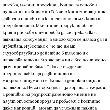
треска, млечни продукти, които са основен
източник на витамин D, като концентрациите
зависят отново от качеството на млякото и
преработката. Млечните продукти обаче
крият рискове и не трябва да се прекалява с
тяхната консумация, а много хора се налага да ги
избягват. Известно е, че те имат
слузообразуващо действие в тялото и с
нарастването на възрастта ни е все по-трудно
да ги преработваме. Така се създават
предопоставки за развитието на
микроорганизми и се влошава детоксикацията
на тялото. Не са подходящи за хората с алергии.
Противно на разпространеното мнение не
пазят от остеопороза и проблеми с костите,
даже напротив - могат да усложнят такива