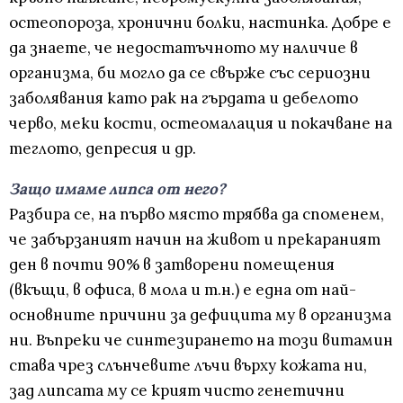
остеопороза, хронични болки, настинка. Добре е
да знаете, че недостатъчното му наличие в
организма, би могло да се свърже със сериозни
заболявания като рак на гърдата и дебелото
черво, меки кости, остеомалация и покачване на
теглото, депресия и др.
Защо имаме липса от него?
Разбира се, на първо място трябва да споменем,
че забързаният начин на живот и прекараният
ден в почти 90% в затворени помещения
(вкъщи, в офиса, в мола и т.н.) е една от най-
основните причини за дефицита му в организма
ни. Въпреки че синтезирането на този витамин
става чрез слънчевите лъчи върху кожата ни,
зад липсата му се крият чисто генетични