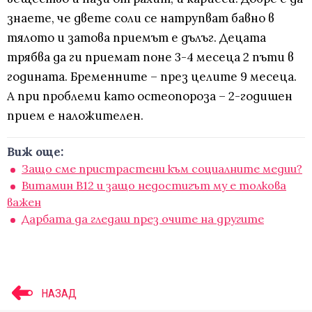
знаете, че двете соли се натрупват бавно в
тялото и затова приемът е дълъг. Децата
трябва да ги приемат поне 3-4 месеца 2 пъти в
годината. Бременните – през целите 9 месеца.
А при проблеми като остеопороза – 2-годишен
прием е наложителен.
Виж още:
Защо сме пристрастени към социалните медии?
Витамин В12 и защо недостигът му е толкова
важен
Дарбата да гледаш през очите на другите
НАЗАД