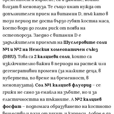
влизат в менопауза. Те също имат нужда от
допълнителен прием на витамин D, тъй като в
този период те доста бързо губят костна маса,
което води до голям риск от поява на
остеопороза. Заедно с витамин D е
задължителен приемът на
Шуслеровите соли
№1 и №2 на Немския хомеопатичен съюз
(DHU)
. Това са
2 калциеви соли
, които са
изключително важни в периоди на растеж или
дегенеративни промени (за малките деца, в
пубертета, по време на бременност, в
менопаузата).
Сол №1 калциев флуорид
– се
грижи не само за емайла на зъбите, но и за
еластичността на тъканите. А
№2 калциев
фосфат
– подпомага образуването на костното
вещество и пази от рахит, и кариеси. Добре е да