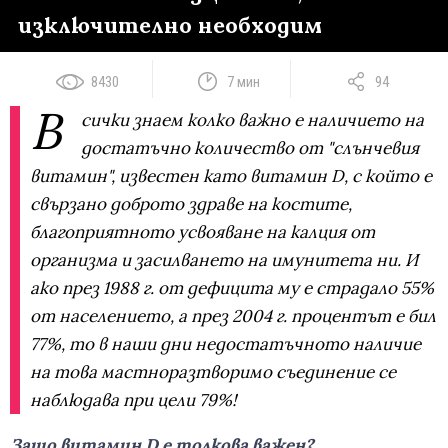
изключително необходим
8430
7 мин
94
В
сички знаем колко важно е наличието на
достатъчно количество от "слънчевия
витамин", известен като витамин D, с който е
свързано доброто здраве на костите,
благоприятното усвояване на калция от
организма и засилването на имунитета ни. И
ако през 1988 г. от дефицита му е страдало 55%
от населението, а през 2004 г. процентът е бил
77%, то в наши дни недостатъчното наличие
на това мастноразтворимо съединение се
наблюдава при цели 79%!
Защо витамин D е толкова важен?