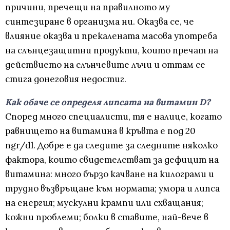
причини, пречещи на правилното му
синтезиране в организма ни. Оказва се, че
влияние оказва и прекалената масова употреба
на слънцезащитни продукти, които пречат на
действието на слънчевите лъчи и оттам се
стига донеговия недостиг.
Как обаче се определя липсата на витамин D?
Според много специалисти, тя е налице, когато
равнището на витамина в кръвта е под 20
ngr/dl. Добре е да следите за следните няколко
фактора, които свидетелстват за дефицит на
витамина: много бързо качване на килограми и
трудно възвръщане към нормата; умора и липса
на енергия; мускулни крампи или схващания;
кожни проблеми; болки в ставите, най-вече в