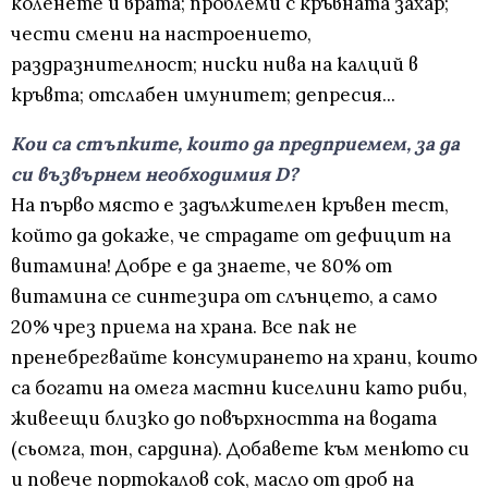
коленете и врата; проблеми с кръвната захар;
чести смени на настроението,
раздразнителност; ниски нива на калций в
кръвта; отслабен имунитет; депресия...
Кои са стъпките, които да предприемем, за да
си възвърнем необходимия D?
На първо място е задължителен кръвен тест,
който да докаже, че страдате от дефицит на
витамина! Добре е да знаете, че 80% от
витамина се синтезира от слънцето, а само
20% чрез приема на храна. Все пак не
пренебрегвайте консумирането на храни, които
са богати на омега мастни киселини като риби,
живеещи близко до повърхността на водата
(сьомга, тон, сардина). Добавете към менюто си
и повече портокалов сок, масло от дроб на