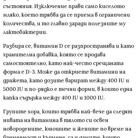
състояния. Изключение прави само киселото
мляко, което трябва да се приема в ограничени
количества, и то главно заради полезните му
лактобактерии.
Разбира се, витамин D се разпространява и като
хранителна добавка, която се продава
самостоятелно, като най-често срещаната
форма е D-3. Може да откриете витамини на
дражета, като дозите варират между 400 IU и
5000 IU и по-рядко е течни форми, в които една
капка съдържа между 400 IU и 1000 IU.
Групите хора, които трябва най-вече да следят
нивата на витамина в тялото си освен
новородените, юношите и жените по време на
бременност и кърмене, са и дамите, които