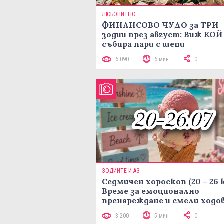
ЛЮБОПИТНО
ФИНАНСОВО ЧУДО за ТРИ
зодии през август: Виж КОЙ
събира пари с шепи
6 090
6 мин
0
ЗОДИИТЕ И АЗ
Седмичен хороскоп (20 – 26 
Време за емоционално
пренареждане и смели ходо
3 200
5 мин
0