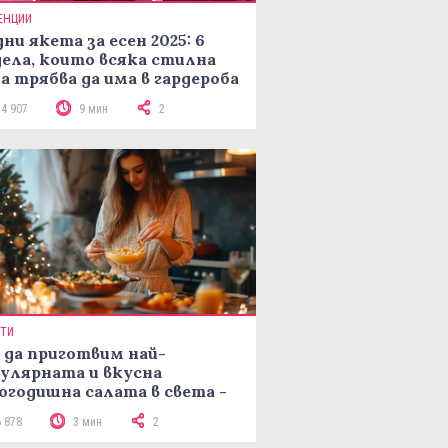
ЕНЦИИ
ни якета за есен 2025: 6
ела, които всяка стилна
а трябва да има в гардероба
14 907
9 мин
2
ПТИ
 да приготвим най-
улярната и вкусна
огодишна салата в света -
епта Мимоза
6 878
3 мин
2