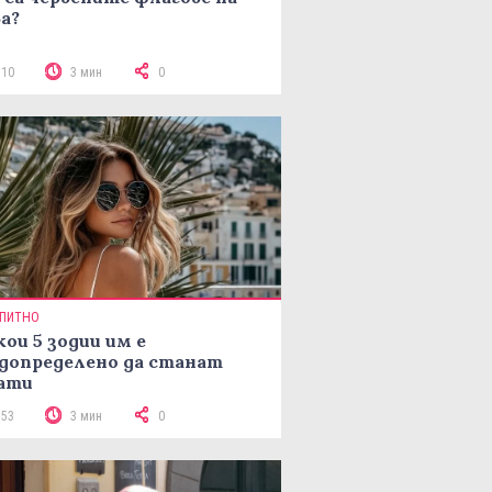
а?
110
3 мин
0
ПИТНО
кои 5 зодии им е
допределено да станат
ати
153
3 мин
0