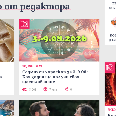
о от редактора
В
СЕП 24
КО
ДЕК 22
ЗОДИИТЕ И АЗ
Седмичен хороскоп за 3-9.08.:
а
Коя зодия ще получи своя
щастлив шанс
3 668
7 мин
0
ЛЮБО
Кои