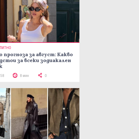
ПИТНО
о прогноза за август: Какво
дстои за всеки зодиакален
к
158
8 мин
0