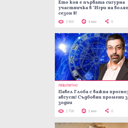
Ето коя е първата сигурна
участничка в "Игри на воля
сезон 8!
3 650
4 мин
0
ЛЮБОПИТНО
Павел Глоба с важна прогноз
август! Съдбовни промени з
зодии
2 758
3 мин
0