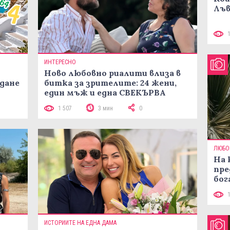
Лъв
ИНТЕРЕСНО
Ново любовно риалити влиза в
жданe
битка за зрителите: 24 жени,
един мъж и една СВЕКЪРВА
1 507
3 мин
0
ЛЮБО
На 
пре
бог
ИСТОРИИТЕ НА ЕДНА ДАМА