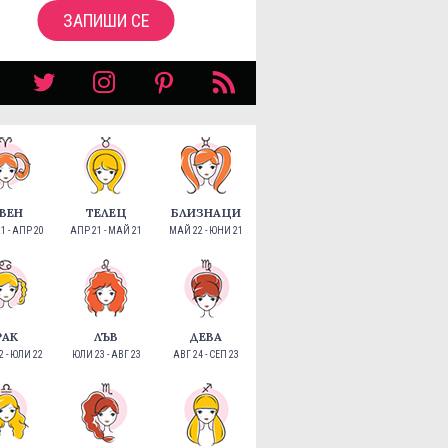
ЗАПИШИ СЕ
ВЕН
ТЕЛЕЦ
БЛИЗНАЦИ
1 - АПР 20
АПР 21 - МАЙ 21
МАЙ 22 - ЮНИ 21
РАК
ЛЪВ
ДЕВА
 - ЮЛИ 22
ЮЛИ 23 - АВГ 23
АВГ 24 - СЕП 23