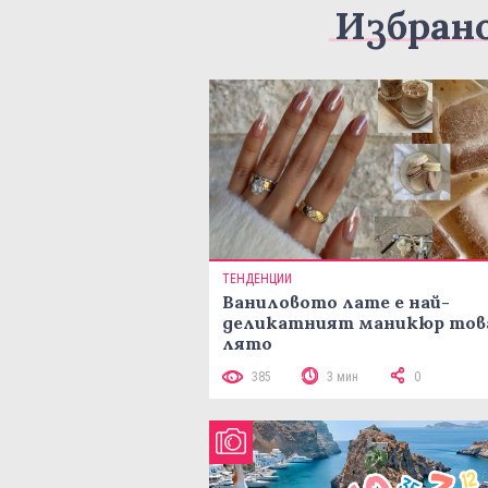
Избран
ТЕНДЕНЦИИ
Ваниловото лате е най-
деликатният маникюр тов
лято
385
3 мин
0