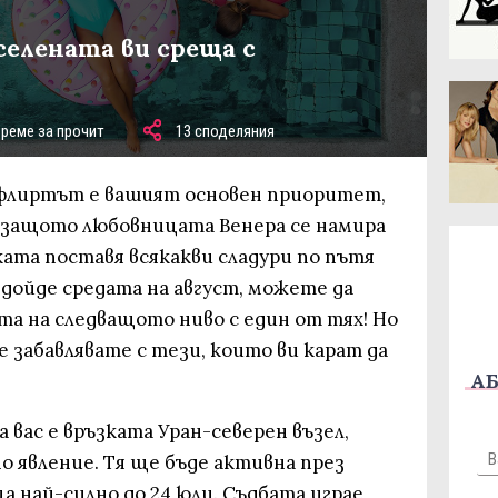
селената ви среща с
време за прочит
13 споделяния
 флиртът е вашият основен приоритет,
а, защото любовницата Венера се намира
ата поставя всякакви сладури по пътя
 дойде средата на август, можете да
а на следващото ниво с един от тях! Но
се забавлявате с тези, които ви карат да
АБ
 вас е връзката Уран-северен възел,
о явление. Тя ще бъде активна през
ща най-силно до 24 юли. Съдбата играе