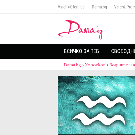
VsichkiOferti.bg
Dama.bg
VsichkiProm
ВСИЧКО ЗА ТЕБ
СВОБОДН
Dama.bg
›
Хороскоп
›
Зодиите и 