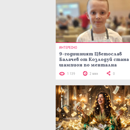
ИНТЕРЕСНО
9-годишният Цветослав
Балачев от Козлодуй стана
шампион по ментална
аритметика с 320 задачи за
1 139
2 мин
0
минути