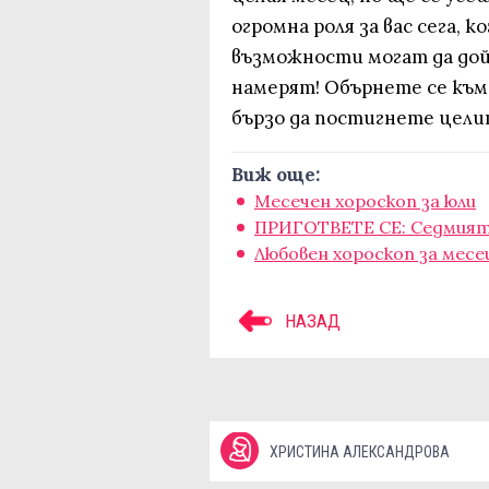
огромна роля за вас сега, к
възможности могат да дой
намерят! Обърнете се към 
бързо да постигнете цели
Виж още:
Месечен хороскоп за юли
ПРИГОТВЕТЕ СЕ: Седмият 
Любовен хороскоп за месе
НАЗАД
ХРИСТИНА АЛЕКСАНДРОВА