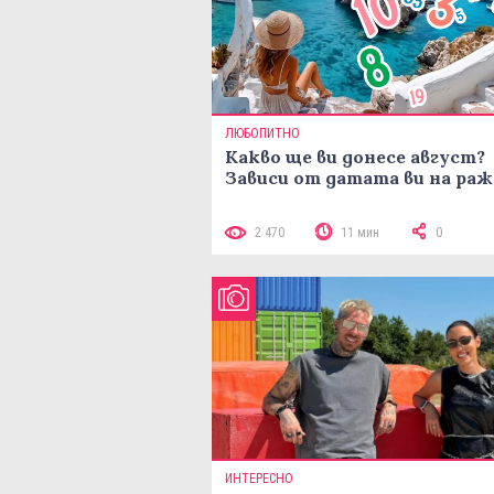
ЛЮБОПИТНО
Какво ще ви донесе август?
Зависи от датата ви на ра
2 470
11 мин
0
ИНТЕРЕСНО