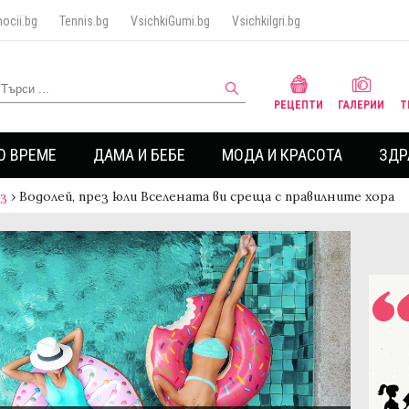
ocii.bg
Tennis.bg
VsichkiGumi.bg
VsichkiIgri.bg
РЕЦЕПТИ
ГАЛЕРИИ
Т
О ВРЕМЕ
ДАМА И БЕБЕ
МОДА И КРАСОТА
ЗДР
аз
›
Водолей, през юли Вселената ви среща с правилните хора