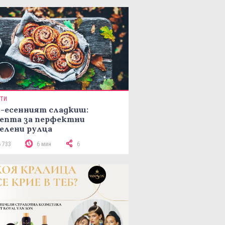
ПТИ
-есенният сладкиш:
епта за перфектни
елени рулца
6 733
6 мин
6