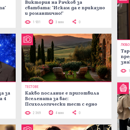
Виктория на Рачков за
та"
сватбата: "Искам да е приказно
и романтично!"
1 931
3 мин
0
ЛЮБО
Тар
пре
зна
ТЕСТОВЕ
а за
Какво послание е приготвила
а 4
Вселената за вас:
Психологически тест с едно
кликване
2 369
4 мин
0