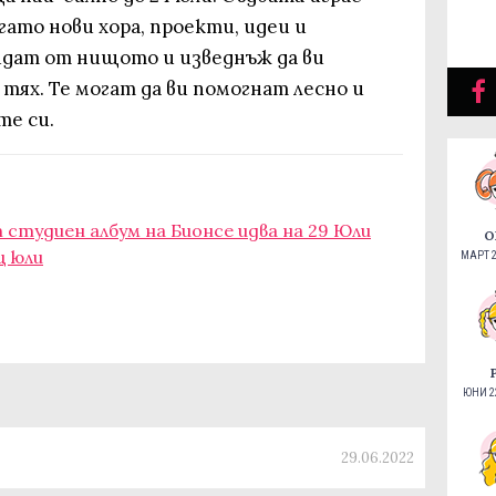
огато нови хора, проекти, идеи и
дат от нищото и изведнъж да ви
тях. Те могат да ви помогнат лесно и
те си.
студиен албум на Бионсе идва на 29 Юли
О
ц юли
МАРТ 2
ЮНИ 22
29.06.2022