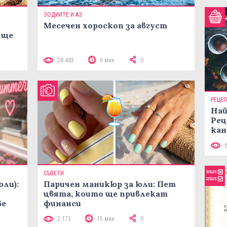
ЗОДИИТЕ И АЗ
Месечен хороскоп за август
 ще
28 483
6 мин
0
РЕЦЕ
Най
Рец
кан
СЪВЕТИ
юли):
Паричен маникюр за юли: Пет
цвята, които ще привлекат
ве
финанси
2 173
15 мин
0