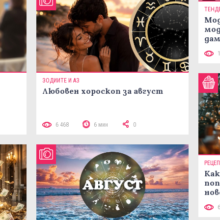
ТЕНД
Мод
мод
дам
си
ЗОДИИТЕ И АЗ
Любовен хороскоп за август
 10
6 468
6 мин
0
РЕЦЕ
Как
поп
нов
рец