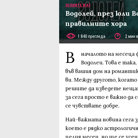
ЗОДИИТЕ И АЗ
Водолей, през юли В
правилните хора
1 840 прегледа
2 мин 
В
началото на месеца
Водолеи. Това е так
във вашия дом на романтик
ви. Между другото, когато
решите да изведете нещат
за сега просто е важно да 
се чувствате добре.
Най-важната новина сега за
което е рядко астрологичн
целия месец, но ще се усе