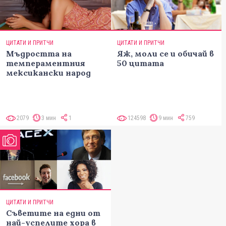
ЦИТАТИ И ПРИТЧИ
ЦИТАТИ И ПРИТЧИ
Мъдростта на
Яж, моли се и обичай в
темпераментния
50 цитата
мексикански народ
2079
3 мин
1
124598
9 мин
759
ЦИТАТИ И ПРИТЧИ
Съветите на едни от
най-успелите хора в