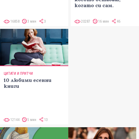
когато си сам.
16858
3 мин
3
20287
16 мин
46
ЦИТАТИ И ПРИТЧИ
10 любими есенни
книги
12144
5 мин
13