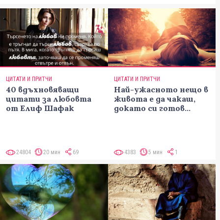
ЦИТАТИ И ПРИТЧИ
ЦИТАТИ И ПРИТЧИ
40 вдъхновяващи
Най-ужасното нещо в
цитати за любовта
живота е да чакаш,
от Елиф Шафак
докато си готов...
24804
20 мин
69
4383
5 мин
1