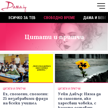
ВСИЧКО ЗА ТЕБ
СВОБОДНО ВРЕМЕ
ДАМА И БЕБЕ
Цитати и притчи
ЦИТАТИ И ПРИТЧИ
ЦИТАТИ И ПРИТЧИ
Ех, спомени, спомени:
Уейн Дайър: Няма да
25 незабравими фрази
си самотен, ако
на всеки учител
харесваш човека, с
когото оставаш,