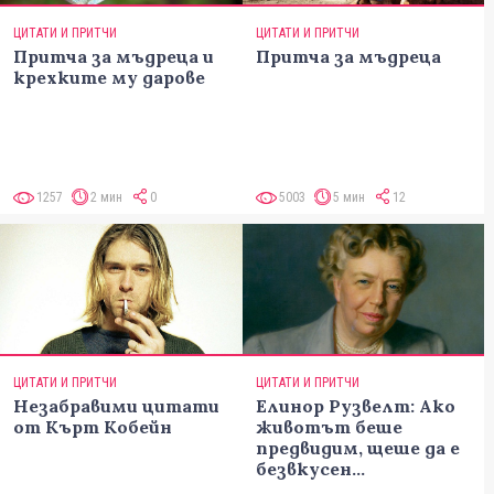
ЦИТАТИ И ПРИТЧИ
ЦИТАТИ И ПРИТЧИ
Притча за мъдреца и
Притча за мъдреца
крехките му дарове
1257
2 мин
0
5003
5 мин
12
ЦИТАТИ И ПРИТЧИ
ЦИТАТИ И ПРИТЧИ
Незабравими цитати
Елинор Рузвелт: Ако
от Кърт Кобейн
животът беше
предвидим, щеше да е
безвкусен...