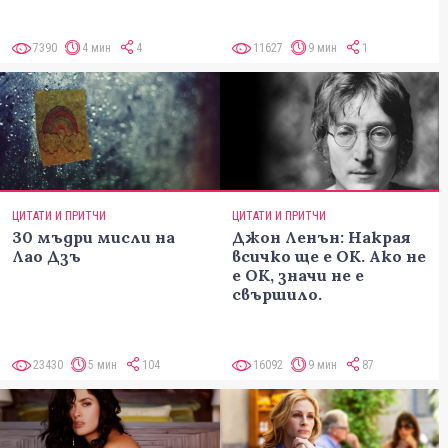
7390
4 мин
4
11627
9 мин
1
ЦИТАТИ И ПРИТЧИ
ЦИТАТИ И ПРИТЧИ
30 мъдри мисли на
Джон Ленън: Накрая
Лао Дзъ
всичко ще е ОК. Ако не
е ОК, значи не е
свършило.
23430
5 мин
104
16092
9 мин
87