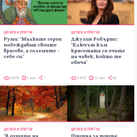
ЦИТАТИ И ПРИТЧИ
ЦИТАТИ И ПРИТЧИ
Руми: "Малките герои
Джулия Робъртс:
побеждават своите
"Ключът към
врагове, а големите -
красотата са очите
себе си."
на човек, който те
обича"
56093
3 мин
1
24581
12 мин
84
ЦИТАТИ И ПРИТЧИ
ЦИТАТИ И ПРИТЧИ
"В душите на
Притча за трите