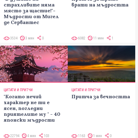
страхливите няма
врати на мъдростта
място за щастие!"-
Мъдрости от Мигел
де Сервантес
3534
3 мин
0
6082
11 мин
1
ЦИТАТИ И ПРИТЧИ
ЦИТАТИ И ПРИТЧИ
"Когато нечий
Притча за вечността
характер не ти е
ясен, погледни
приятелите му " - 40
японски мъдрости
22794
4 мин
103
1163
1 мин
0