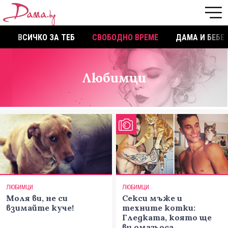
ВСИЧКО ЗА ТЕБ
СВОБОДНО ВРЕМЕ
ДАМА И БЕБЕ
Любимци
ЛЮБИМЦИ
ЛЮБИМЦИ
Моля ви, не си
Секси мъже и
взимайте куче!
техните котки:
Гледката, която ще
ви омагьоса