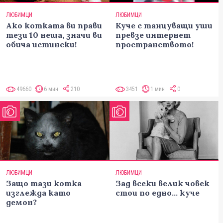
ЛЮБИМЦИ
ЛЮБИМЦИ
Ако котката ви прави
Куче с танцуващи уши
тези 10 неща, значи ви
превзе интернет
обича истински!
пространството!
49660
6 мин
210
3451
1 мин
0
ЛЮБИМЦИ
ЛЮБИМЦИ
Защо тази котка
Зад всеки велик човек
изглежда като
стои по едно... куче
демон?