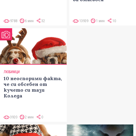
9788
6 мин
32
13939
1 мин
10
ЛЮБИМЦИ
10 неоспорими факта,
че си обсебен от
кучето си тази
Коледа
3920
2 мин
0