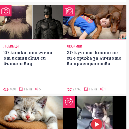
ЛЮБИМЦИ
ЛЮБИМЦИ
20 котки, отегчени
30 кучета, които не
от истинския си
ги е грижа за личното
външен вид
ви пространство
4691
1 мин
5
24765
1 мин
1