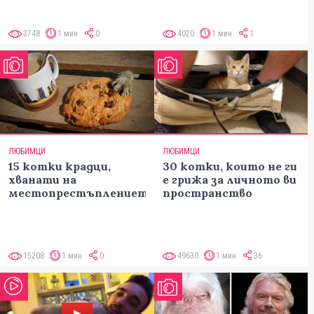
3748
1 мин
0
4020
1 мин
1
ЛЮБИМЦИ
ЛЮБИМЦИ
15 котки крадци,
30 котки, които не ги
хванати на
е грижа за личното ви
местопрестъплението
пространство
15208
1 мин
0
49630
1 мин
36