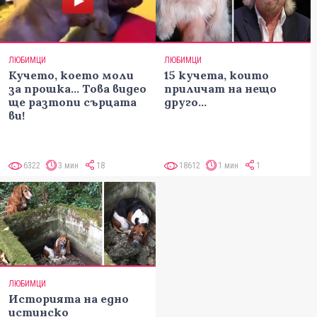
ЛЮБИМЦИ
ЛЮБИМЦИ
Кучето, което моли
15 кучета, които
за прошка... Това видео
приличат на нещо
ще разтопи сърцата
друго...
ви!
6322
3 мин
18
18612
1 мин
1
ЛЮБИМЦИ
Историята на едно
истинско