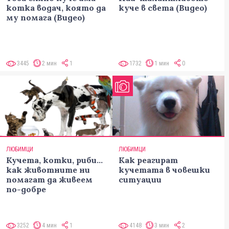
котка водач, която да
куче в света (Видео)
му помага (Видео)
3445
2 мин
1
1732
1 мин
0
ЛЮБИМЦИ
ЛЮБИМЦИ
Кучета, котки, риби...
Как реагират
как животните ни
кучетата в човешки
помагат да живеем
ситуации
по-добре
3252
4 мин
1
4148
3 мин
2