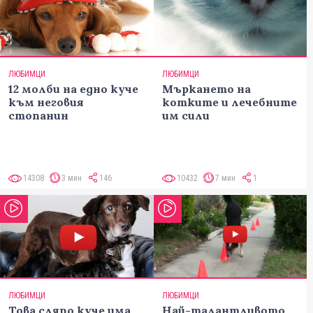
ЛЮБИМЦИ
ЛЮБИМЦИ
12 молби на едно куче
Мъркането на
към неговия
котките и лечебните
стопанин
им сили
14308
3 мин
146
10432
7 мин
1
ЛЮБИМЦИ
ЛЮБИМЦИ
Това сляпо куче има
Най-талантливото